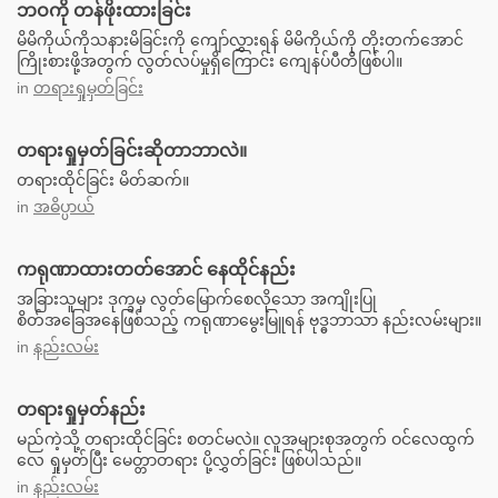
ဘဝကို တန်ဖိုးထားခြင်း
မိမိကိုယ်ကိုသနားမိခြင်းကို ကျော်လွှားရန် မိမိကိုယ်ကို တိုးတက်အောင်
ကြိုးစားဖို့အတွက် လွတ်လပ်မှုရှိကြောင်း ကျေနပ်ပီတိဖြစ်ပါ။
in
တရားရှုမှတ်ခြင်း
တရားရှုမှတ်ခြင်းဆိုတာဘာလဲ။
တရားထိုင်ခြင်း မိတ်ဆက်။
in
အဓိပ္ပာယ်
ကရုဏာထားတတ်အောင် နေထိုင်နည်း
အခြားသူများ ဒုက္ခမှ လွတ်မြောက်စေလိုသော အကျိုးပြု
စိတ်အခြေအနေဖြစ်သည့် ကရုဏာမွေးမြူရန် ဗုဒ္ဓဘာသာ နည်းလမ်းများ။
in
နည်းလမ်း
တရားရှုမှတ်နည်း
မည်ကဲ့သို့ တရားထိုင်ခြင်း စတင်မလဲ။ လူအများစုအတွက် ဝင်လေထွက်
လေ ရှုမှတ်ပြီး မေတ္တာတရား ပို့လွှတ်ခြင်း ဖြစ်ပါသည်။
in
နည်းလမ်း