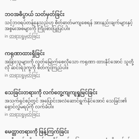
ဘဝအဓိပ္ပာယ် သတ်မှတ်ခြင်း
သင့်ဘဝရပ်တန့်နေသည်ဟု စိတ်ဓာတ်မကျစေရန် အားနည်းချက်များနှင့်
အစွမ်းအစများကို ကြိုးစားပြုပြင်ပါ။
in
တရားရှုမှတ်ခြင်း
ကရုဏာထားရှိခြင်း
အခြားသူများကို လွတ်မြောက်စေလိုသော ကရုဏာ ထားနိုင်အောင် သူတို့
လို ဆင်းရဲဒုက္ခကို စိတ်ကူးကြည်ပါ။
in
တရားရှုမှတ်ခြင်း
သေခြင်းတရားကို လက်တွေ့ကျကျရှုမြင်ခြင်း
အသက်ရှင်စဉ်တွင် အပြောင်းအလဲဆောင်ရွက်နိုင်အောင် သေခြင်း၏
ရှောင်လွှဲမရပုံကို လက်ခံပါ။
in
တရားရှုမှတ်ခြင်း
မေတ္တာတရားကို ဖြန့်ကြက်ခြင်း