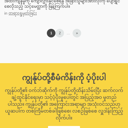
အထီးကျန်မှုကို ကျော်လွှားနိုင်စေရန် အခြားသူများအားလုံးကို ပျော်ရွှင်
စေလိုသည့် သင့်မေတ္တာကို ဖြန့်ကြက်ပါ။
in
တရားရှုမှတ်ခြင်း
1
2
…
»
ကျွန်ုပ်တို့စီမံကိန်းကို ပံ့ပိုးပါ
ကျွန်ုပ်တို့၏ ဝက်ဘ်ဆိုက်ကို ကျွန်ုပ်တို့ထိန်းသိမ်းပြီး ဆက်လက်
ချဲ့ထွင်နိုင်ရေးမှာ သင့်ပံ့ပိုးမှုပေါ်တွင် အပြည့်အဝ မူတည်
ပါသည်။ ကျွန်ုပ်တို့၏ အကြောင်းအရာမျာ အသုံးဝင်သည်ဟု
ယူဆပါက တစ်ကြိမ်တစ်ခါဖြစ်စေ၊ လစဉ်ဖြစ်စေ လှူဒါန်းကြည့်
လိုက်ပါ။