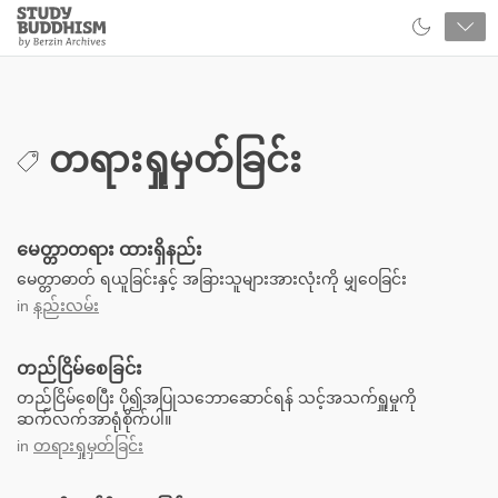
Close
Study
Buddhism
Home
တရားရှုမှတ်ခြင်း
မေတ္တာတရား ထားရှိနည်း
မေတ္တာဓာတ် ရယူခြင်းနှင့် အခြားသူများအားလုံးကို မျှဝေခြင်း
in
နည်းလမ်း
တည်ငြိမ်စေခြင်း
တည်ငြိမ်စေပြီး ပို၍အပြုသဘောဆောင်ရန် သင့်အသက်ရှူမှုကို
ဆက်လက်အာရုံစိုက်ပါ။
in
တရားရှုမှတ်ခြင်း