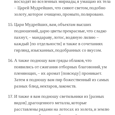
восходят во вселенных мириады, я умащаю их тела
– Царей Мудрейших, что сияют светом, подобно
золоту, которое очищено, промыто, полировано.
Цари Мудрейших, вам, объектам высших
подношений, дарю цветы прекрасные, что сладко
пахнут, – мандараву, лотос, водяную лилию –
каждый [по отдельности] и также в сочетаниях
гирлянд, изысканных, подобранных со вкусом.
А также подношу вам гряды облаков, что
появились от сжигания отборных благовоний, ум
пленяющих, – их аромат [повсюду] проникает.
Затем я подношу вам пир божественный из самых
разных блюд, нектаров, лакомств.
И также я вам подношу светильники из [разных
видов] драгоценного металла, которые
расставлены рядами на лотосах из золота, и землю