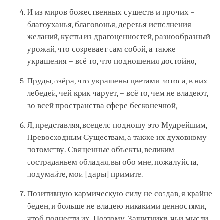
И из миров божественных существ и прочих –
благоуханья, благовонья, деревья исполнения
желаний, кусты из драгоценностей, разнообразный
урожай, что созревает сам собой, а также
украшения – всё то, что подношения достойно,
Пруды, озёра, что украшены цветами лотоса, в них
лебедей, чей крик чарует, – всё то, чем не владеют,
во всей пространства сфере бесконечной,
Я, представляя, всецело подношу это Мудрейшим,
Превосходным Существам, а также их духовному
потомству. Священные объекты, великим
состраданьем обладая, вы обо мне, пожалуйста,
подумайте, мои [дары] примите.
Позитивную кармическую силу не создав, я крайне
беден, и больше не владею никакими ценностями,
чтоб поднести их. Поэтому, Защитники, чьи мысли