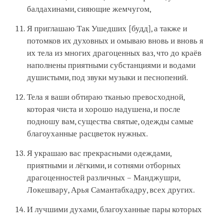
балдахинами, сияющие жемчугом,
Я приглашаю Так Ушедших [будд], а также и
потомков их духовных и омываю вновь и вновь я
их тела из многих драгоценных ваз, что до краёв
наполнены приятными субстанциями и водами
душистыми, под звуки музыки и песнопений.
Тела я ваши обтираю тканью превосходной,
которая чиста и хорошо надушена, и после
подношу вам, существа святые, одежды самые
благоуханные расцветок нужных.
Я украшаю вас прекрасными одеждами,
приятными и лёгкими, и сотнями отборных
драгоценностей различных – Манджушри,
Локешвару, Арья Самантабхадру, всех других.
И лучшими духами, благоуханные пары которых