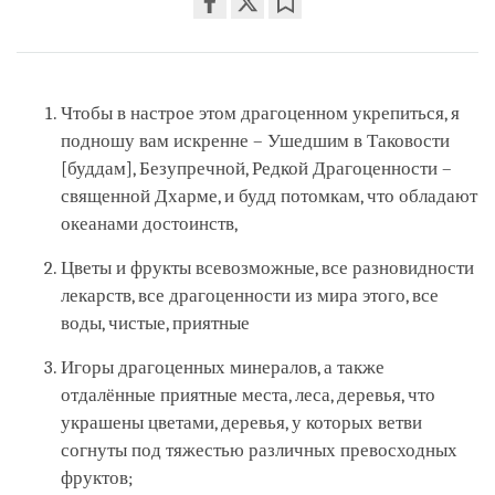
Share
Bookmark
on
facebook
Чтобы в настрое этом драгоценном укрепиться, я
подношу вам искренне – Ушедшим в Таковости
[буддам], Безупречной, Редкой Драгоценности –
священной Дхарме, и будд потомкам, что обладают
океанами достоинств,
Цветы и фрукты всевозможные, все разновидности
лекарств, все драгоценности из мира этого, все
воды, чистые, приятные
Игоры драгоценных минералов, а также
отдалённые приятные места, леса, деревья, что
украшены цветами, деревья, у которых ветви
согнуты под тяжестью различных превосходных
фруктов;