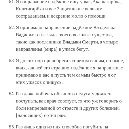
Я направление надёжное ищу у вас, Акашагарбха,
Кшитигарбха и все Защитники с великим
состраданьем, и искренне молю о помощи.
Я принимаю направление надёжное Владельца
Ваджры: от взгляда твоего все злые существа,
такие как посланники Владыки Смерти, в четыре
направленья [мира] в ужасе бегут.
Я до сих пор пренебрегал советом вашим, но ныне,
видя, как всё это страшно, надёжное я направленье
принимаю в вас и пусть тем самым быстро я от
этих ужасов очищусь.
Раз даже побоясь обычного недуга, я должен
поступать, как врач советует, то что уж говорить о
боли непрерывной от страсти и других болезней,
[наносящих] сотни ран.
Раз лишь одна из них способна погубить на