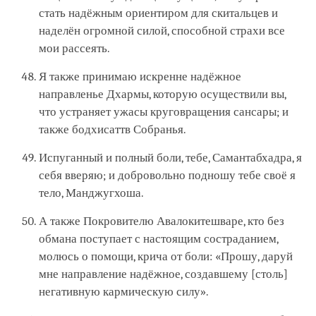
стать надёжным ориентиром для скитальцев и
наделён огромной силой, способной страхи все
мои рассеять.
Я также принимаю искренне надёжное
направленье Дхармы, которую осуществили вы,
что устраняет ужасы круговращения сансары; и
также бодхисаттв Собранья.
Испуганный и полный боли, тебе, Самантабхадра, я
себя вверяю; и добровольно подношу тебе своё я
тело, Манджугхоша.
А также Покровителю Авалокитешваре, кто без
обмана поступает с настоящим состраданием,
молюсь о помощи, крича от боли: «Прошу, даруй
мне направление надёжное, создавшему [столь]
негативную кармическую силу».