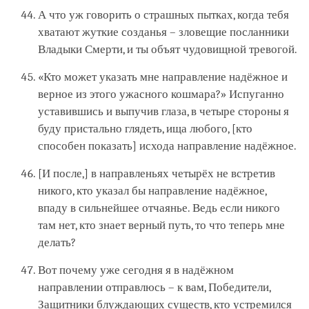
А что уж говорить о страшных пытках, когда тебя
хватают жуткие созданья – зловещие посланники
Владыки Смерти, и ты объят чудовищной тревогой.
«Кто может указать мне направление надёжное и
верное из этого ужасного кошмара?» Испуганно
уставившись и выпучив глаза, в четыре стороны я
буду пристально глядеть, ища любого, [кто
способен показать] исхода направление надёжное.
[И после,] в направленьях четырёх не встретив
никого, кто указал бы направление надёжное,
впаду в сильнейшее отчаянье. Ведь если никого
там нет, кто знает верный путь, то что теперь мне
делать?
Вот почему уже сегодня я в надёжном
направлении отправлюсь – к вам, Победители,
Защитники блуждающих существ, кто устремился