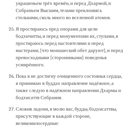
украшеньем трёх времён, и перед Дхармой, и
Собраньем Высшим, телами преклоняясь
столькими, сколь много во вселенной атомов.
Я простираюсь пред опорами для цели
бодхичитты, и перед монументами их, ступами, я
простираюсь перед настоятелями и перед
мастерами, [что монашеский обет даруют], и перед
превосходными [сторонниками] поведенья
усмирённого.
Пока я не достигну очищенного состоянья сердца,
я принимаю в буддах направление надёжное, а
также следую в надёжном направлении Дхармы и
бодхисаттв Собрания.
Сложив ладони, я молю вас, будды, бодхисаттвы,
присутствующие в каждой стороне,
великомилосердные: