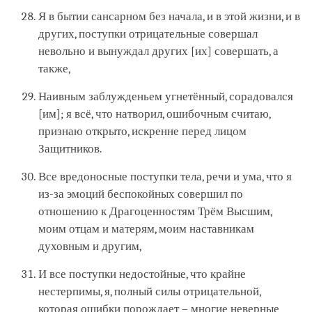
Я в бытии сансарном без начала, и в этой жизни, и в
других, поступки отрицательные совершал
невольно и вынуждал других [их] совершать, а
также,
Наивным заблужденьем угнетённый, сорадовался
[им]; я всё, что натворил, ошибочным считаю,
признаю открыто, искренне перед лицом
Защитников.
Все вредоносные поступки тела, речи и ума, что я
из-за эмоций беспокойных совершил по
отношению к Драгоценностям Трём Высшим,
моим отцам и матерям, моим наставникам
духовным и другим,
И все поступки недостойные, что крайне
нестерпимы, я, полный силы отрицательной,
которая ошибки порождает – многие неверные