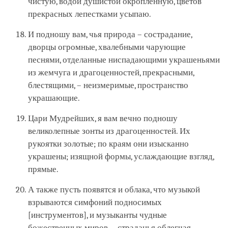
чистую, водой душистой окроплённую, цветов
прекрасных лепестками усыпаю.
И подношу вам, чья природа – сострадание,
дворцы огромные, хвалебными чарующие
песнями, отделанные ниспадающими украшеньями
из жемчуга и драгоценностей, прекрасными,
блестящими, – неизмеримые, пространство
украшающие.
Цари Мудрейших, я вам вечно подношу
великолепные зонты из драгоценностей. Их
рукоятки золотые; по краям они изысканно
украшены; изящной формы, услаждающие взгляд,
прямые.
А также пусть появятся и облака, что музыкой
взрываются симфоний подносимых
[инструментов], и музыканты чудные
божественных миров, – страданья облегчая