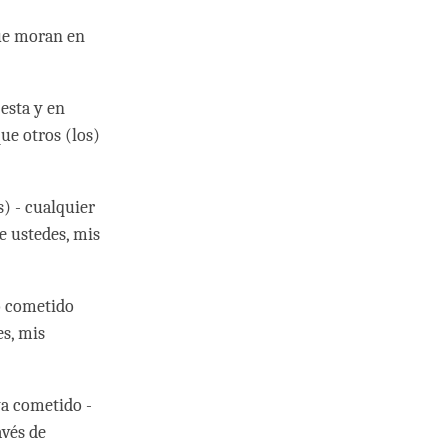
que moran en
 esta y en
ue otros (los)
) - cualquier
e ustedes, mis
o cometido
s, mis
ya cometido -
avés de