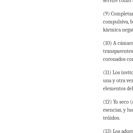
serviré como 
(9) Completam
compulsiva, b
kármica negat
(10) A cámara
transparentes
coronados con
(11) Los invit
una y otra ve
elementos de
(12) Yo seco 
esencias, y lu
teñidos.
(13) Los ador