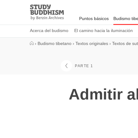
Close
Study
Buddhism
Puntos básicos
Budismo tib
Home
Acerca del budismo
El camino hacia la iluminación
›
Budismo tibetano
›
Textos originales
›
Textos de su
PARTE 1
Admitir a