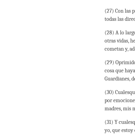
(27) Con las 
todas las dir
(28) A lo larg
otras vidas, 
cometan y, a
(29) Oprimido
cosa que haya
Guardianes, d
(30) Cualesqu
por emociones
madres, mis m
(31) Y cuales
yo, que estoy