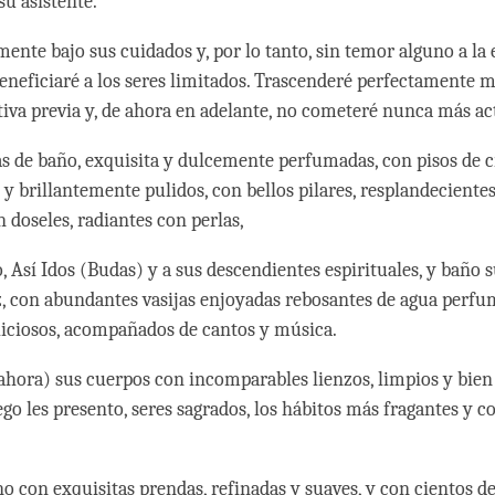
su asistente.
ente bajo sus cuidados y, por lo tanto, sin temor alguno a la 
eneficiaré a los seres limitados. Trascenderé perfectamente m
iva previa y, de ahora en adelante, no cometeré nunca más ac
s de baño, exquisita y dulcemente perfumadas, con pisos de cr
 y brillantemente pulidos, con bellos pilares, resplandeciente
 doseles, radiantes con perlas,
o, Así Idos (Budas) y a sus descendientes espirituales, y baño 
z, con abundantes vasijas enjoyadas rebosantes de agua perfu
liciosos, acompañados de cantos y música.
(ahora) sus cuerpos con incomparables lienzos, limpios y bie
ego les presento, seres sagrados, los hábitos más fragantes y 
no con exquisitas prendas, refinadas y suaves, y con cientos d