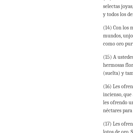
selectas joya
y todos los d
(14) Con los 
mundos, unjo l
como oro puri
(15) A ustedes
hermosas flor
(suelta) y ta
(16) Les ofre
incienso, que
les ofrendo un
néctares para
(17) Les ofre
lotos de oro.