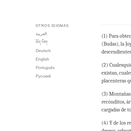
OTROS IDIOMAS
العربية
(1) Para obte
བོད་ཡིག་
(Budas), la J
Deutsch
descendientes
English
(2) Cualesqui
Português
existan, cual
Русский
placenteras q
(3) Montañas 
recónditos, á
cargadas de to
(4) Y de los r
deseos, arbust