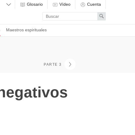
Glosario
Vídeo
Cuenta
Enter
Search
search
term
s
Maestros espirituales
PARTE 3
 negativos