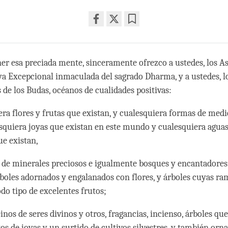
Share
Bookmark
on
facebook
ner esa preciada mente, sinceramente ofrezco a ustedes, los As
oya Excepcional inmaculada del sagrado Dharma, y a ustedes, l
 de los Budas, océanos de cualidades positivas:
era flores y frutas que existan, y cualesquiera formas de med
esquiera joyas que existan en este mundo y cualesquiera aguas
ue existan,
de minerales preciosos e igualmente bosques y encantadores
rboles adornados y engalanados con flores, y árboles cuyas ra
do tipo de excelentes frutos;
einos de seres divinos y otros, fragancias, incienso, árboles q
os de joyas y un surtido de cultivos silvestres, y también orn