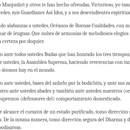
 Manjushri y otros te han hecho ofrendas, Victorioso, yo tam
edes, mis Guardianes Así Idos, y a sus descendientes espiritua
ndo alabanzas a ustedes, Océanos de Buenas Cualidades, con m
mar de lenguas. Que nubes de armonías de melodiosos elogios 
certeza por doquier.
o ante todos ustedes Budas que han honrado los tres tiempos,
e ustedes, la Asamblea Suprema, haciendo reverencias con t
 átomos hay en el mundo.
o ante ustedes, bases del anhelo por la bodichita, y ante su
stro ante ustedes abades y también ante ustedes maestros (o
 supremos (defensores del) comportamiento domesticado.
e alcance el corazón de un estado purificado, tomo dirección 
s. De la misma manera, tomo dirección segura del Dharma y de
bodisatvas.