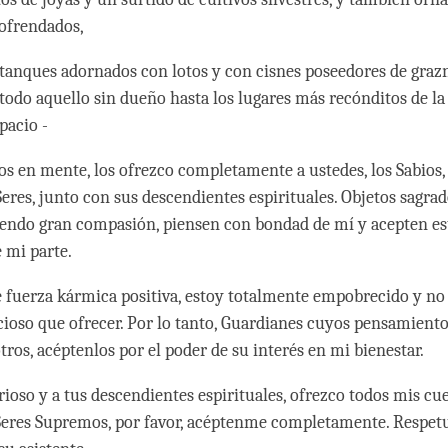
 ofrendados,
stanques adornados con lotos y con cisnes poseedores de graz
 todo aquello sin dueño hasta los lugares más recónditos de la
spacio -
os en mente, los ofrezco completamente a ustedes, los Sabios
eres, junto con sus descendientes espirituales. Objetos sagra
iendo gran compasión, piensen con bondad de mí y acepten es
 mi parte.
e fuerza kármica positiva, estoy totalmente empobrecido y n
ioso que ofrecer. Por lo tanto, Guardianes cuyos pensamiento
tros, acéptenlos por el poder de su interés en mi bienestar.
orioso y a tus descendientes espirituales, ofrezco todos mis cu
 Seres Supremos, por favor, acéptenme completamente. Respe