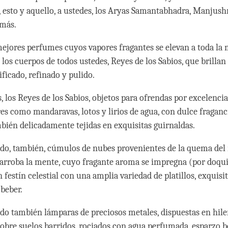
s, esto y aquello, a ustedes, los Aryas Samantabhadra, Manjush
emás.
mejores perfumes cuyos vapores fragantes se elevan a toda la 
os cuerpos de todos ustedes, Reyes de los Sabios, que brillan 
ficado, refinado y pulido.
, los Reyes de los Sabios, objetos para ofrendas por excelencia
es como mandaravas, lotos y lirios de agua, con dulce fraganc
mbién delicadamente tejidas en exquisitas guirnaldas.
ndo, también, cúmulos de nubes provenientes de la quema del
 arroba la mente, cuyo fragante aroma se impregna (por doqu
 festín celestial con una amplia variedad de platillos, exquisi
 beber.
ndo también lámparas de preciosos metales, dispuestas en hile
 Sobre suelos barridos, rociados con agua perfumada, esparzo b