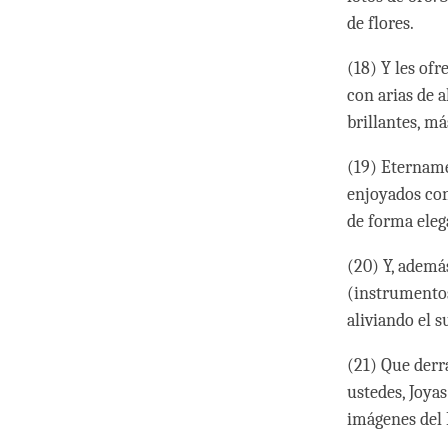
de flores.
(18) Y les of
con arias de 
brillantes, m
(19) Etername
enjoyados con
de forma eleg
(20) Y, ademá
(instrumentos
aliviando el s
(21) Que derr
ustedes, Joya
imágenes del