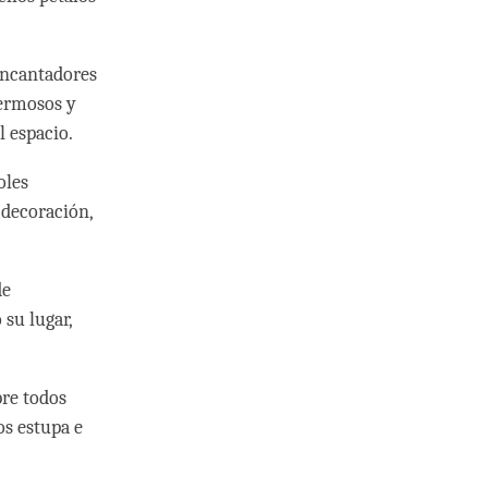
encantadores
hermosos y
l espacio.
oles
 decoración,
de
su lugar,
bre todos
s estupa e