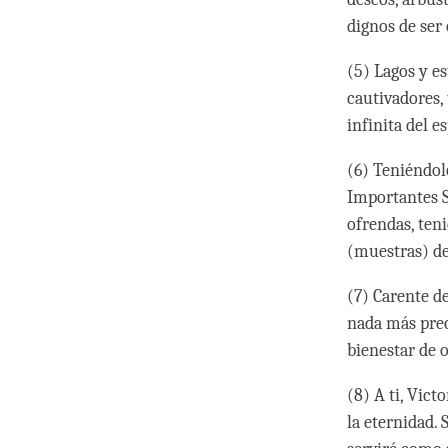
dignos de ser
(5) Lagos y e
cautivadores,
infinita del e
(6) Teniéndol
Importantes S
ofrendas, ten
(muestras) de
(7) Carente d
nada más prec
bienestar de o
(8) A ti, Vict
la eternidad.