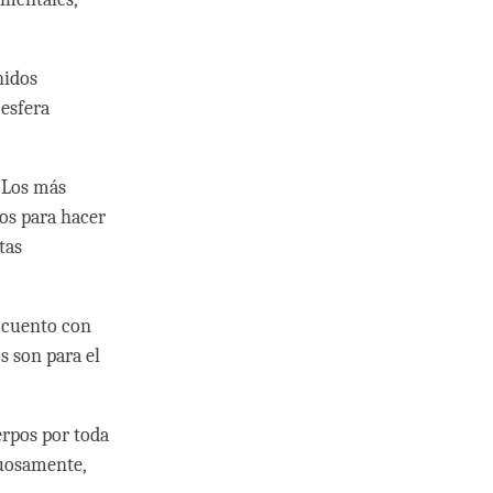
nidos
 esfera
, Los más
dos para hacer
tas
o cuento con
s son para el
erpos por toda
tuosamente,