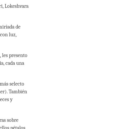
ri, Lokeshvara
miríada de
con luz,
, les presento
ia, cada una
 más selecto
ier). También
teces y
ras sobre
ellos pétalos