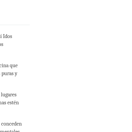
í Idos
os
icina que
 puras y
 lugares
mas estén
ue conceden
amentales,