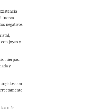
existencia
i fuerza
tos negativos.
istal,
s con joyas y
sus cuerpos,
mada y
n ungidos con
correctamente
e las más