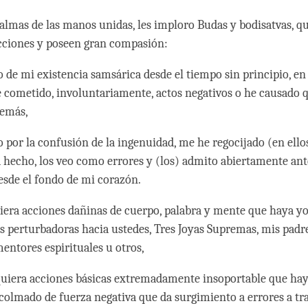
palmas de las manos unidas, les imploro Budas y bodisatvas, 
ecciones y poseen gran compasión:
o de mi existencia samsárica desde el tiempo sin principio, en
he cometido, involuntariamente, actos negativos o he causado q
demás,
 por la confusión de la ingenuidad, me he regocijado (en ellos
 hecho, los veo como errores y (los) admito abiertamente ant
esde el fondo de mi corazón.
iera acciones dañinas de cuerpo, palabra y mente que haya y
 perturbadoras hacia ustedes, Tres Joyas Supremas, mis padre
entores espirituales u otros,
quiera acciones básicas extremadamente insoportable que ha
 colmado de fuerza negativa que da surgimiento a errores a tr