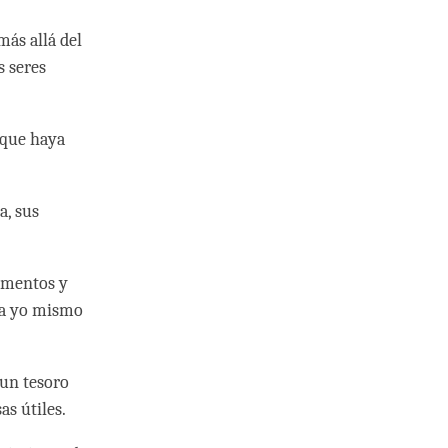
más allá del
s seres
 que haya
a, sus
limentos y
da yo mismo
 un tesoro
as útiles.