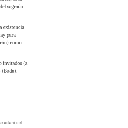
 del sagrado
a existencia
hay para
ndrán) como
o invitados (a
o (Buda).
e aclaró del