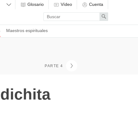
Glosario
Vídeo
Cuenta
Enter
Search
search
term
s
Maestros espirituales
PARTE 4
dichita