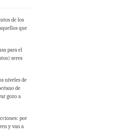
entos de los
 aquellos que
usa para el
stos) seres
os niveles de
 océano de
var gozo a
ecciones: por
ren y van a