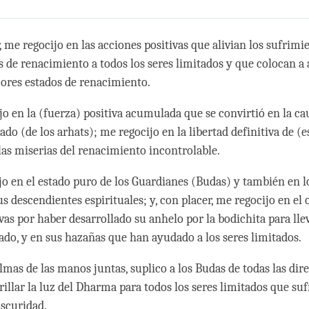
Share
Bookmark
on
facebook
, me regocijo en las acciones positivas que alivian los sufrimi
s de renacimiento a todos los seres limitados y que colocan a
ores estados de renacimiento.
jo en la (fuerza) positiva acumulada que se convirtió en la ca
ado (de los arhats); me regocijo en la libertad definitiva de (e
las miserias del renacimiento incontrolable.
jo en el estado puro de los Guardianes (Budas) y también en l
s descendientes espirituales; y, con placer, me regocijo en el
vas por haber desarrollado su anhelo por la bodichita para lle
tado, y en sus hazañas que han ayudado a los seres limitados.
lmas de las manos juntas, suplico a los Budas de todas las dir
rillar la luz del Dharma para todos los seres limitados que suf
oscuridad.