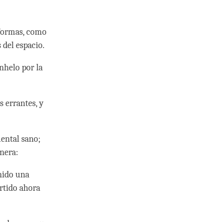
 formas, como
s del espacio.
nhelo por la
s errantes, y
mental sano;
anera:
nido una
rtido ahora