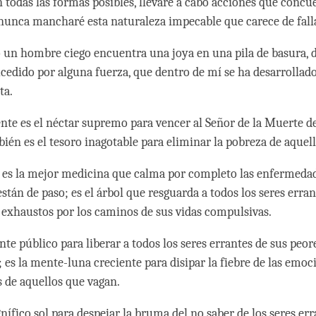
n todas las formas posibles, llevaré a cabo acciones que conc
 nunca mancharé esta naturaleza impecable que carece de fall
 un hombre ciego encuentra una joya en una pila de basura, 
cedido por alguna fuerza, que dentro de mí se ha desarrollado
ita.
nte es el néctar supremo para vencer al Señor de la Muerte de
bién es el tesoro inagotable para eliminar la pobreza de aquel
es la mejor medicina que calma por completo las enfermeda
stán de paso; es el árbol que resguarda a todos los seres erran
exhaustos por los caminos de sus vidas compulsivas.
nte público para liberar a todos los seres errantes de sus peor
 es la mente-luna creciente para disipar la fiebre de las emoc
 de aquellos que vagan.
nífico sol para despejar la bruma del no saber de los seres erra