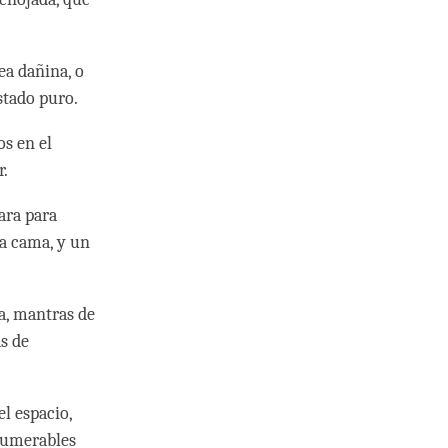
ea dañina, o
estado puro.
os en el
r.
ara para
a cama, y un
a, mantras de
s de
l espacio,
nnumerables