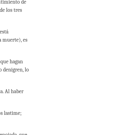
entimiento de
de los tres
está
a muerte), es
a que hagan
o denigren, lo
a. Al haber
s lastime;
 enojada, que