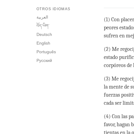
OTROS IDIOMAS
العربية
(1) Con placer
བོད་ཡིག་
peores estado
Deutsch
sufren en mej
English
(2) Me regoci
Português
estado purific
Русский
corpóreos de 
(3) Me regoci
la mente de su
fuerzas positi
cada ser limi
(4) Con las pa
favor, hagan b
tientas en la 