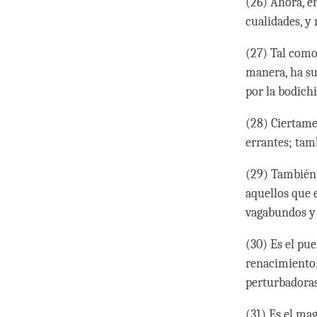
(26) Ahora, e
cualidades, y
(27) Tal como
manera, ha su
por la bodich
(28) Ciertame
errantes; tam
(29) También 
aquellos que e
vagabundos y 
(30) Es el pue
renacimiento;
perturbadoras
(31) Es el mag