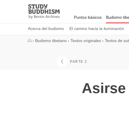
Close
Study
Buddhism
Puntos básicos
Budismo tib
Home
Acerca del budismo
El camino hacia la iluminación
›
Budismo tibetano
›
Textos originales
›
Textos de su
PARTE 2
Asirse