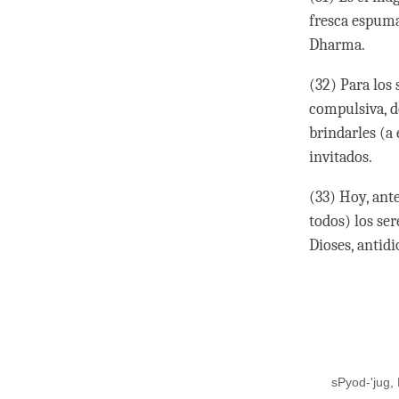
fresca espuma
Dharma.
(32) Para los 
compulsiva, d
brindarles (a 
invitados.
(33) Hoy, ant
todos) los se
Dioses, antid
sPyod-'jug,