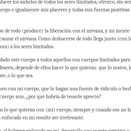
sfacer los anhelos de todos los seres limitados, ofrezco, sin s
uerpo e igualmente mis placeres y todas mis fuerzas positivas 
se de todo (produce) la liberación con el nirvana, y mi mente 
lcanzar el nirvana. Como deshacerse de todo llega junto (con l
ra) a los seres limitados.
 dado este cuerpo a todos aquellos con cuerpos limitados par
deseen, depende de ellos hacer lo que quieran: que lo maten, l
e, o lo que sea.
uen con mi cuerpo, que lo hagan una fuente de ridículo o burl
 cuerpo mío, ¿por qué habría de tenerle aprecio?
n lo que quieran con (mi) cuerpo, siempre y cuando eso no lo
 enfocado en mí resulte ser irrelevante.
en, al haberse enfocado en mí, desarrolla una mente negativa o