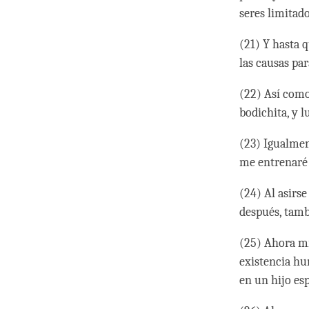
seres limitado
(21) Y hasta 
las causas par
(22) Así como
bodichita, y 
(23) Igualmen
me entrenaré 
(24) Al asirs
después, tamb
(25) Ahora mi
existencia hu
en un hijo esp