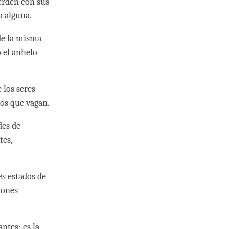
uerden con sus
a alguna.
de la misma
 el anhelo
 los seres
los que vagan.
des de
tes,
es estados de
iones
ntes; es la