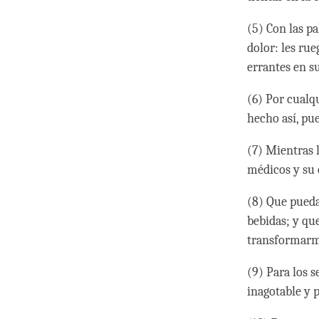
(5) Con las pa
dolor: les ru
errantes en s
(6) Por cualq
hecho así, pu
(7) Mientras 
médicos y su 
(8) Que pueda
bebidas; y qu
transformarm
(9) Para los 
inagotable y 