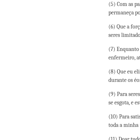
(5) Com as pa
permaneça por
(6) Que a for
seres limitado
(7) Enquanto 
enfermeiro, a
(8) Que eu el
durante os éo
(9) Para sere
se esgota, e 
(10) Para sat
toda a minha 
(11) Doar tud