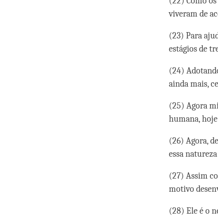
(22) Como os 
viveram de ac
(23) Para aju
estágios de t
(24) Adotando
ainda mais, c
(25) Agora mi
humana, hoje 
(26) Agora, d
essa naturez
(27) Assim c
motivo desen
(28) Ele é o 