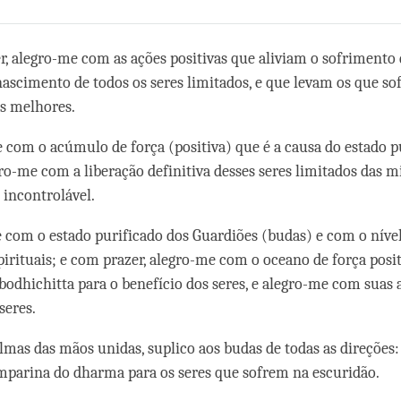
Share
Bookmark
on
facebook
r, alegro-me com as ações positivas que aliviam o sofrimento 
nascimento de todos os seres limitados, e que levam os que so
s melhores.
 com o acúmulo de força (positiva) que é a causa do estado p
gro-me com a liberação definitiva desses seres limitados das m
incontrolável.
 com o estado purificado dos Guardiões (budas) e com o níve
spirituais; e com prazer, alegro-me com o oceano de força posi
bodhichitta para o benefício dos seres, e alegro-me com suas 
seres.
lmas das mãos unidas, suplico aos budas de todas as direções: 
parina do dharma para os seres que sofrem na escuridão.