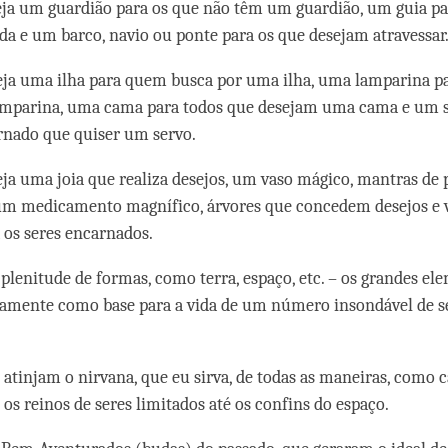
eja um guardião para os que não têm um guardião, um guia pa
ada e um barco, navio ou ponte para os que desejam atravessar
eja uma ilha para quem busca por uma ilha, uma lamparina 
amparina, uma cama para todos que desejam uma cama e um s
rnado que quiser um servo.
eja uma joia que realiza desejos, um vaso mágico, mantras de 
 um medicamento magnífico, árvores que concedem desejos e 
a os seres encarnados.
lenitude de formas, como terra, espaço, etc. – os grandes el
namente como base para a vida de um número insondável de s
e atinjam o nirvana, que eu sirva, de todas as maneiras, como 
os reinos de seres limitados até os confins do espaço.