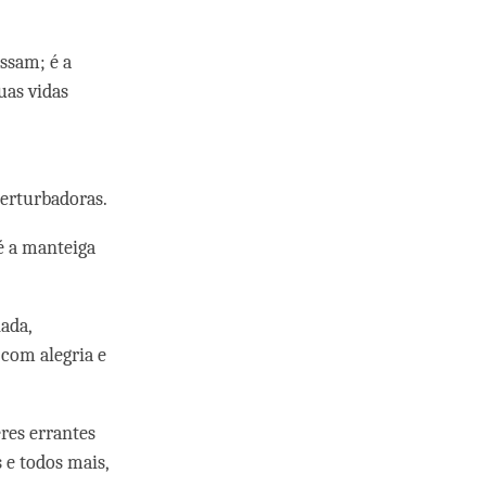
ssam; é a
uas vidas
perturbadoras.
 é a manteiga
ada,
 com alegria e
eres errantes
 e todos mais,