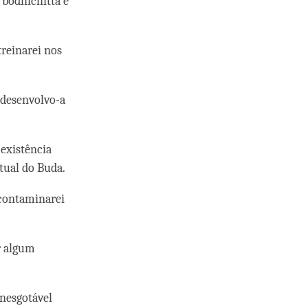
 bodhichitta e
treinarei nos
 desenvolvo-a
existência
tual do Buda.
s contaminarei
r algum
inesgotável