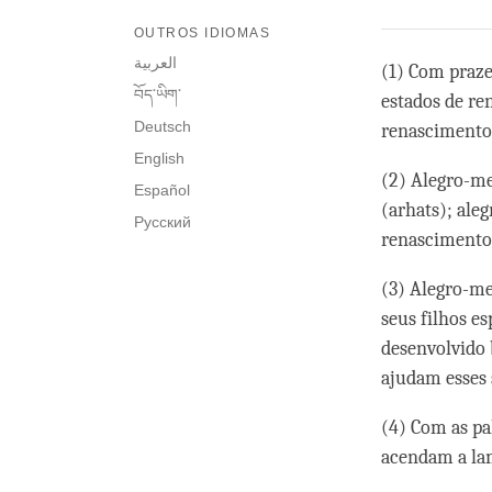
OUTROS IDIOMAS
العربية
(1) Com praze
བོད་ཡིག་
estados de re
Deutsch
renascimento
English
(2) Alegro-me
Español
(arhats); ale
Русский
renascimento 
(3) Alegro-me
seus filhos e
desenvolvido 
ajudam esses 
(4) Com as pa
acendam a lam