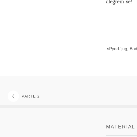
alegrem-se!
sPyod-'jug, Bod
PARTE 2
MATERIAL