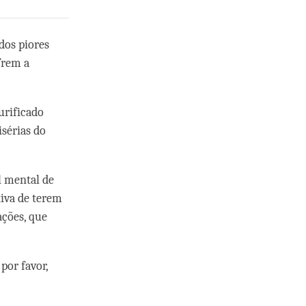
dos piores
frem a
urificado
isérias do
l mental de
tiva de terem
ações, que
por favor,