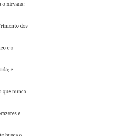
a o nirvana:
ofrimento dos
co e o
ida; e
ro que nunca
prazeres e
te busca o