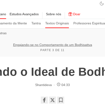
tano
Estudos Avançados
Sobre nós
Doar
namento da Mente
Tantra
Textos Originais
Professores Espiritua
utras
Engajando-se no Comportamento de um Bodhisattva
PARTE 3 DE 11
do o Ideal de Bodh
Shantideva
04:33