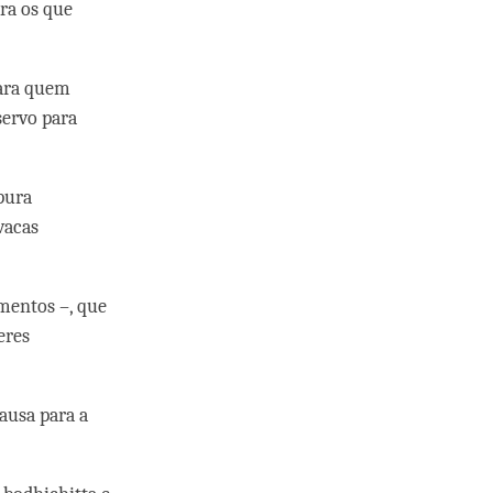
ra os que
.
para quem
ervo para
pura
vacas
ementos –, que
eres
causa para a