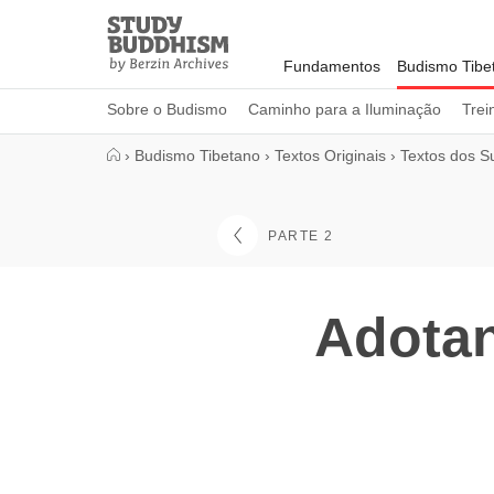
Close
Study
Buddhism
Fundamentos
Budismo Tibe
Home
Sobre o Budismo
Caminho para a Iluminação
Trei
›
Budismo Tibetano
›
Textos Originais
›
Textos dos S
PARTE 2
Adotan