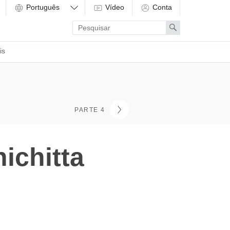
Vídeo
Conta
Enter
Search
search
term
is
PARTE 4
ichitta