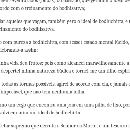
Bem-Aventurados (budas) do passado, que geraram o ideal de
ordo com o treinamento do bodhisattva;
dar aqueles que vagam, também gero o ideal de bodhichitta, e 
reinamento do bodhisattva.
 com pureza a bodhichitta, com (esse) estado mental lúcido,
elebrando-a assim:
nha vida deu frutos; pois como alcancei maravilhosamente a 
despertei minha natureza búdica e tornei-me um filho espiri
e todas as formas possíveis, agirei de acordo com ela, e jamai
a impecável, que não tem nenhuma falha.
omo um cego que encontra uma joia em uma pilha de lixo, po
volvi em mim um ideal de bodhichitta.
néctar supremo que derrota o Senhor da Morte; e um tesouro 