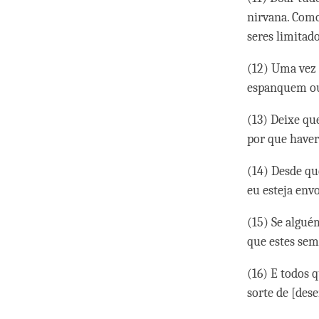
nirvana. Como
seres limitado
(12) Uma vez 
espanquem ou
(13) Deixe q
por que haver
(14) Desde qu
eu esteja env
(15) Se algué
que estes sem
(16) E todos 
sorte de [des