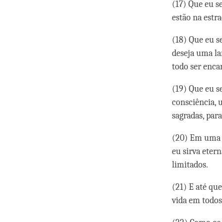
(17) Que eu s
estão na estr
(18) Que eu s
deseja uma l
todo ser enca
(19) Que eu s
consciência,
sagradas, par
(20) Em uma p
eu sirva eter
limitados.
(21) E até qu
vida em todos 