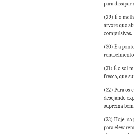
para dissipar
(29) É o melh
árvore que abr
compulsivas.
(30) É a ponte
renascimento;
(31) É o sol 
fresca, que su
(32) Para os 
desejando exp
suprema bem-
(33) Hoje, na 
para elevarem