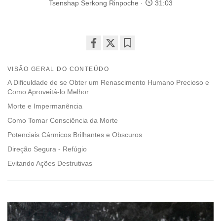
Tsenshap Serkong Rinpoche
31:03
Share
Bookmark
on
VISÃO GERAL DO CONTEÚDO
facebook
A Dificuldade de se Obter um Renascimento Humano Precioso e
Como Aproveitá-lo Melhor
Morte e Impermanência
Como Tomar Consciência da Morte
Potenciais Cármicos Brilhantes e Obscuros
Direção Segura - Refúgio
Evitando Ações Destrutivas