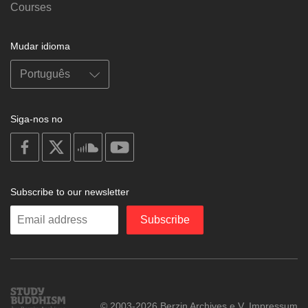
Courses
Mudar idioma
Siga-nos no
on
on
on
on
facebook
X
soundcloud
youtube
Subscribe to our newsletter
Enter
Subscribe
your
email
Study
© 2003-2026 Berzin Archives e.V.
Impressum
Buddhism