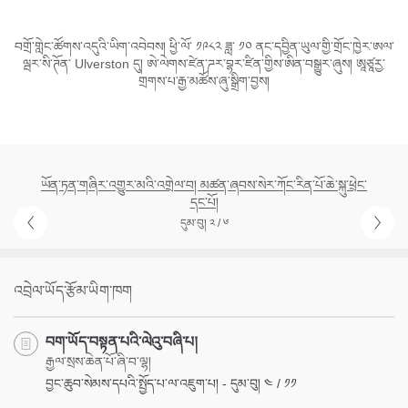
བགྲོ་གླེང་ཚོགས་འདུའི་ཡིག་འབེབས། ཕྱི་ལོ་ ༡༩༨༢ ཟླ་ ༡༠ ནང་དབྱིན་ཡུལ་གྱི་གྲོང་ཁྱེར་ཨལ་
ལྦར་སི་ཊོན་ Ulverston དུ། ཨེ་ལེགས་ཛེན་ཌར་བྷར་ཛིན་གྱིས་ཨིན་བསྒྱུར་ཞུས། ཨཱཙཱརྱ་
གྲགས་པ་རྒྱ་མཚོས་ཞུ་སྒྲིག་བྱས།
ཡོན་ཏན་གཞིར་འགྱུར་མའི་འགྲེལ་བ། མཚན་ཞབས་སེར་ཀོང་རིན་པོ་ཆེ་སྐུ་ཕྲེང་
དང་པོ།
དུམ་བུ། ༢ / ༦
འབྲེལ་ཡོད་རྩོམ་ཡིག་ཁག
བག་ཡོད་བསྟན་པའི་ལེའུ་བཞི་པ།
རྒྱལ་སྲས་ཆེན་པོ་ཞི་བ་ལྷ།
བྱང་ཆུབ་སེམས་དཔའི་སྤྱོད་པ་ལ་འཇུག་པ། - དུམ་བུ། ༤ / ༡༡