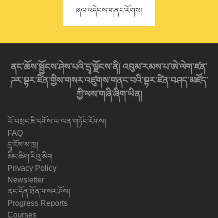
ཞལ་འདེབས་གནང་རོགས།
ནང་ཆོས་སྦྱོངས་ཤེས་པའི་དྲྭ་ལྗོངས་ནི། འབུམ་རམས་པ་ཨེ་ལེག་ཛན་
ཌར་བྷར་ཛིན་གྱིས་གསར་འཛུགས་གནང་བའི་བྷར་ཛིན་བཤད་མཛོད་
ཀྱི་ལས་གཞི་ཞིག་ཡིན།
ཡོ་བསྲང་ཇི་དགོས་ཡ་ལན་གཏོང་རོགས།
FAQ
དྲྭ་ངོས་ས་ཁྲ།
མིང་ཚིག་རིའུ་མིག
Privacy Policy
Newsletter
ནང་དོན་ཐོན་གསར་ཤོས།
Progress Reports
Courses