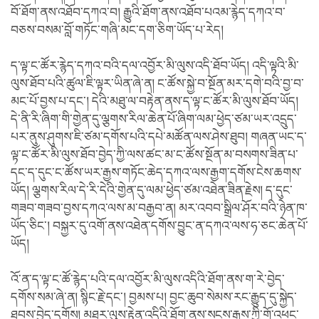
བོ་ཐོག་ནས་འཐོབ་དཀའ་བ། རྒྱུའི་ཐོག་ནས་འཐོབ་པའམ་རྙེད་དཀའ་བ་
བཅས་བསམ་བློ་གཏོང་གཞི་མང་དག་ཅིག་ཡོད་པ་རེད།
ད་ལྟ་ང་ཚོར་རྙེད་དཀའ་བའི་དལ་འབྱོར་མི་ལུས་འདི་ཐོབ་ཡོད། འདི་ལྟའི་མི་
ལུས་ཐོབ་པའི་ཚུལ་ཇི་ལྟར་ཡིན་ཞེ་ན། ང་ཚོས་སྐྱེ་བ་སྔོན་མར་དགེ་བའི་བྱ་བ་
མང་པོ་བྱས་པ་དང་། དེའི་མཐུ་ལ་བརྟེན་ནས་ད་ལྟ་ང་ཚོར་མི་ལུས་ཐོབ་ཡོད།
དེ་ནི་རི་ཞིག་གི་གྱེན་དུ་ལྕགས་རིལ་ཆེན་པོ་ཞིག་ལམ་ཕྱེད་ཙམ་ཡར་འདྲུད་
པར་ནུས་ཤུགས་ཇི་ཙམ་དགོས་པའི་དཔེ་མཚོན་ལས་ཤེས་ཐུབ། གཞན་ཡང་ད་
ལྟ་ང་ཚོར་མི་ལུས་ཐོབ་བྱེད་ཀྱི་ལས་ཚང་མ་ང་ཚོས་སྔོན་མ་བསགས་ཟིན་པ་
དང་ད་དུང་ང་ཚོས་ཡར་རྒྱས་གཏོང་ཆེད་དཀའ་ལས་རྒྱག་དགོས་ངེས་ཆགས་
ཡོད། ལྕགས་རིལ་དེ་རི་དེའི་གྱེན་དུ་ལམ་ཕྱེད་ཙམ་འཐེན་ཟིན་རྗེས། ད་དུང་
གཟབ་གཟབ་བྱས་དཀའ་ལས་མ་བརྒྱབ་ན། མར་འབབ་སྒྲིལ་ཤོར་བའི་ཉེན་ཁ་
ཡོད་ཅིང་། བསྐྱར་དུ་འགོ་ནས་འཐེན་དགོས་བྱུང་ན་དཀའ་ལས་ཧ་ཅང་ཆེན་པོ་
ཡོད།
འོ་ན་ད་ལྟ་ང་ཚོ་རྙེད་པའི་དལ་འབྱོར་མི་ལུས་འདིའི་ཐོག་ནས་ག་རེ་བྱེད་
དགོས་སམ་ཞེ་ན། སྙིང་རྗེ་དང་། བྱམས་པ། བྱང་ཆུབ་སེམས་རང་རྒྱུད་དུ་སྐྱེད་
ཐབས་བྱེད་དགོས། མཐར་ལུས་རྟེན་འདིའི་ཐོག་ནས་སངས་རྒྱས་ཀྱི་གོ་འཕང་