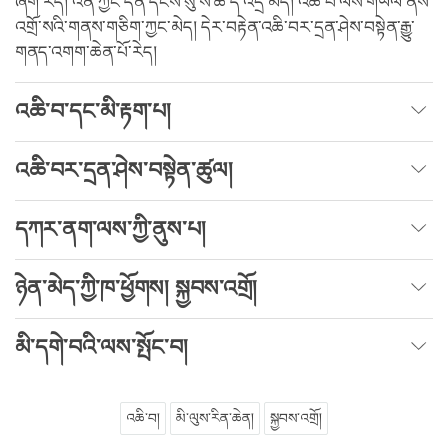
ཞིག་རེད། འོན་ཀྱང་དོན་དངོས་སུ་ས་ཆ་དེ་འདྲ་མེད། འཆི་བ་ལས་གཡོལ་ནས་
འགྲོ་སའི་གནས་གཅིག་ཀྱང་མེད། དེར་བརྟེན་འཆི་བར་དྲན་ཤེས་བསྟེན་རྒྱུ་
གནད་འགག་ཆེན་པོ་རེད།
འཆི་བ་དང་མི་རྟག་པ།
འཆི་བར་དྲན་ཤེས་བསྟེན་ཚུལ།
དཀར་ནག་ལས་ཀྱི་ནུས་པ།
ཉེན་མེད་ཀྱི་ཁ་ཕྱོགས། སྐྱབས་འགྲོ།
མི་དགེ་བའི་ལས་སྤོང་བ།
འཆི་བ།
མི་ལུས་རིན་ཆེན།
སྐྱབས་འགྲོ།