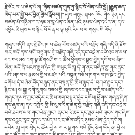
རྗེ་ཙོང་ཁ་པ་ཆེན་པོས། “
ཉིན་མཚན་ཀུན་ཏུ་སྙིང་བོ་ལེན་པའི་བློ། །རྒྱུན་ཆད་
མེད་པར་སྐྱེ་བར་བྱིན་གྱིས་རློབས། །
” ཞེས་གསུང་སྐབས་ཁོང་གིས་ཉིན་དང་
མཚན་མོ་གཉིས་ཀར་ཉམས་སུ་ལེན་བཞིན་པའི་ཉམས་ལེན་དཔེར་ན། དལ་
འབྱོར་མི་ལུས་ལས་སྙིང་པོ་ལེན་པ་ལྟ་བུའི་རིགས་ལ་གསུང་གི་ཡོད།
གཞུང་འདིའི་ནང་རྗེ་ཙོང་ཁ་པ་ཆེན་པོས་མཛད་པའི་བརྗོད་གཞི་འདི་ནི་ཐོག་
མར་མདོ་ནས་མགོ་བཙུགས་ཏེ་བརྗོད་གཞི་འདི་དང་འབྲེལ་བའི་ཐབས་ལམ་
དང་གདམས་ངག་སྣ་ཚོགས་ཤིག་ང་ཚོས་ཕྱོགས་བསྡུས་བྱེད་དགོས་པ་ཞིག་
ཡིན། མདོ་ནི་སངས་རྒྱས་ཉིད་ཀྱི་གསུང་ཡིན། དེ་ག་ནང་བཞིན་རྒྱ་གར་ནང་
པའི་མཁས་པ་རྣམས་ཀྱིས་མཛད་པའི་བསྟན་བཅོས་ཁག་ལས་ཁ་སྐོང་བྱེད་
དགོས། དེ་བཞིན་བོད་བརྒྱུད་ནང་བསྟན་གྱི་ཆོས་རྒྱུད་དེ། བཀའ་རྒྱུད་དང་།
རྙིང་མ། ས་སྐྱ། དགེ་ལུགས་བཅས་ཀྱི་མཁས་དབང་རྣམས་ཀྱིས་མཛད་པའི་
གཞུང་རྣམས་ཀྱང་འདིར་ང་ཚོས་ལག་བསྟར་བྱེད་དགོས། ཕྱོགས་གཞན་ཞིག་
ནས་ཞུས་ན། དལ་འབྱོར་གྱི་མི་ལུས་རིན་ཆེན་གྱི་བརྗོད་གཞི་འདི་དང་འབྲེལ་
བའི་ཐབས་ལམ་གང་ཡིན་ཀྱང་། ནང་པའི་ཚད་དང་ལྡན་པའི་ཁུངས་གང་ཞིག་
ནས་འབྱུང་རུང་ཁྱད་པར་མེད་པར་ང་ཚོས་འདིར་ཉམས་ལེན་བྱེད་དགོས།
དཔེར་ན། གལ་སྲིད་ང་ཚོར་བྱེ་མ་ཀ་ར་བླུགས་སའི་སྣོད་ཅིག་ཡོད་ན། བྱེ་མ་