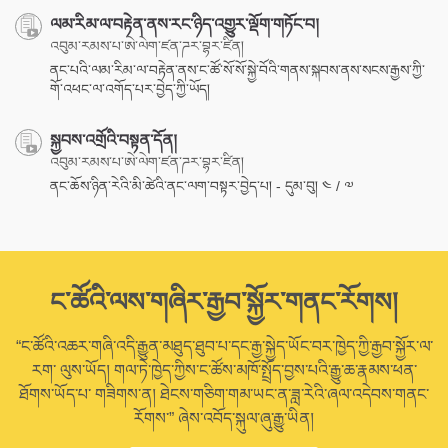
ལམ་རིམ་ལ་བརྟེན་ནས་རང་ཉིད་འགྱུར་ལྡོག་གཏོང་བ།
འབུམ་རམས་པ་ཨེ་ལེག་ཛན་ཌར་བྷར་ཛིན།
ནང་པའི་ལམ་རིམ་ལ་བརྟེན་ནས་ང་ཚོ་སོ་སོ་སྐྱེ་བོའི་གནས་སྐབས་ནས་སངས་རྒྱས་ཀྱི་
གོ་འཕང་ལ་འགོད་པར་བྱེད་ཀྱི་ཡོད།
སྐྱབས་འགྲོའི་བསྟན་དོན།
འབུམ་རམས་པ་ཨེ་ལེག་ཛན་ཌར་བྷར་ཛིན།
ནང་ཆོས་ཉིན་རེའི་མི་ཚེའི་ནང་ལག་བསྟར་བྱེད་པ། - དུམ་བུ། ༤ / ༧
ང་ཚོའི་ལས་གཞིར་རྒྱབ་སྐྱོར་གནང་རོགས།
“ང་ཚོའི་འཆར་གཞི་འདི་རྒྱུན་མཐུད་ཐུབ་པ་དང་རྒྱ་སྐྱེད་ཡོང་བར་ཁྱེད་ཀྱི་རྒྱབ་སྐྱོར་ལ་
རག་ ལུས་ཡོད། གལ་ཏེ་ཁྱེད་ཀྱིས་ང་ཚོས་མཁོ་སྤྲོད་བྱས་པའི་རྒྱུ་ཆ་རྣམས་ཕན་
ཐོགས་ཡོད་པ་ གཟིགས་ན། ཐེངས་གཅིག་གམ་ཡང་ན་ཟླ་རེའི་ཞལ་འདེབས་གནང་
རོགས་” ཞེས་འབོད་སྐུལ་ཞུ་རྒྱུ་ཡིན།