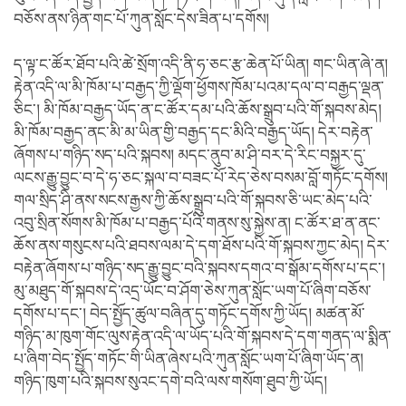
བཅོས་ནས་ཉིན་གང་པོ་ཀུན་སློང་དེས་ཟིན་པ་དགོས།
ད་ལྟ་ང་ཚོར་ཐོབ་པའི་ཚེ་སྲོག་འདི་ནི་ཧ་ཅང་རྩ་ཆེན་པོ་ཡིན། གང་ཡིན་ཞེ་ན།
རྟེན་འདི་ལ་མི་ཁོམ་པ་བརྒྱད་ཀྱི་ལྡོག་ཕྱོགས་ཁོམ་པའམ་དལ་བ་བརྒྱད་ལྡན་
ཅིང་། མི་ཁོམ་བརྒྱད་ཡོད་ན་ང་ཚོར་དམ་པའི་ཆོས་སྒྲུབ་པའི་གོ་སྐབས་མེད།
མི་ཁོམ་བརྒྱད་ནང་མི་མ་ཡིན་གྱི་བརྒྱད་དང་མིའི་བརྒྱད་ཡོད། དེར་བརྟེན་
ཞོགས་པ་གཉིད་སད་པའི་སྐབས། མདང་ནུབ་མ་ཤི་བར་དེ་རིང་བསྐྱར་དུ་
ལངས་རྒྱུ་བྱུང་བ་དེ་ཧ་ཅང་སྐལ་བ་བཟང་པོ་རེད་ཅེས་བསམ་བློ་གཏོང་དགོས།
གལ་སྲིད་ཤི་ནས་སངས་རྒྱས་ཀྱི་ཆོས་སྒྲུབ་པའི་གོ་སྐབས་ཅི་ཡང་མེད་པའི་
འབུ་སྲིན་སོགས་མི་ཁོམ་པ་བརྒྱད་པོའི་གནས་སུ་སྐྱེས་ན། ང་ཚོར་ཐ་ན་ནང་
ཆོས་ནས་གསུངས་པའི་ཐབས་ལམ་དེ་དག་ཐོས་པའི་གོ་སྐབས་ཀྱང་མེད། དེར་
བརྟེན་ཞོགས་པ་གཉིད་སད་རྒྱུ་བྱུང་བའི་སྐབས་དགའ་བ་སྒོམ་དགོས་པ་དང་།
མུ་མཐུད་གོ་སྐབས་དེ་འདྲ་ཡོང་བ་ཤོག་ཅེས་ཀུན་སློང་ཡག་པོ་ཞིག་བཅོས་
དགོས་པ་དང་། བེད་སྤྱོད་ཚུལ་བཞིན་དུ་གཏོང་དགོས་ཀྱི་ཡོད། མཚན་མོ་
གཉིད་མ་ཁུག་གོང་ལུས་རྟེན་འདི་ལ་ཡོད་པའི་གོ་སྐབས་དེ་དག་གནད་ལ་སྨིན་
པ་ཞིག་བེད་སྤྱོད་གཏོང་གི་ཡིན་ཞེས་པའི་ཀུན་སློང་ཡག་པོ་ཞིག་ཡོད་ན།
གཉིད་ཁུག་པའི་སྐབས་སུའང་དགེ་བའི་ལས་གསོག་ཐུབ་ཀྱི་ཡོད།