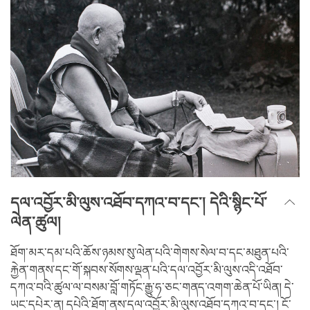
དལ་འབྱོར་མི་ལུས་འཐོབ་དཀའ་བ་དང་། དེའི་སྙིང་པོ་
ལེན་ཚུལ།
ཐོག་མར་དམ་པའི་ཆོས་ཉམས་སུ་ལེན་པའི་གེགས་སེལ་བ་དང་མཐུན་པའི་
རྐྱེན་གནས་དང་གོ་སྐབས་སོགས་ལྡན་པའི་དལ་འབྱོར་མི་ལུས་འདི་འཐོབ་
དཀའ་བའི་ཚུལ་ལ་བསམ་བློ་གཏོང་རྒྱུ་ཧ་ཅང་གནད་འགག་ཆེན་པོ་ཡིན། དེ་
ཡང་དཔེར་ན། དཔེའི་ཐོག་ནས་དལ་འབྱོར་མི་ལུས་འཐོབ་དཀའ་བ་དང་། ངོ་