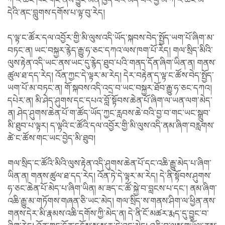
ཀ་ར་ཚོང་ཁང་གང་ནས་བྱུང་མིན་ཁྱད་པར་མེད་པར་བྱེ་མ་ཀ་ར་ཚང་མ་
དེའི་ནང་བླུགས་དགོས་པ་ལྟ་བུ་རེད།
ད་ལྟ་ང་ཚོར་དལ་འབྱོར་གྱི་མི་ལུས་འདི་ཡོད་སྐབས་བེད་སྤྱོད་ཡག་པོ་ཞིག་མ་
བཏང་ན། ཡང་བསྐྱར་རྙེད་རྒྱུ་ཧ་ཅང་དཀའ་ལས་ཁག་པོ་རེད། གལ་སྲིད་མིའི་
ལུས་རྟེན་འདི་ཡང་ནས་ཡང་དུ་རྙེད་ཐུབ་པའི་གནད་དོན་ཞིག་ཡིན་ན། གནས་
ཚུལ་ཐ་དད་རེད། འོན་ཀྱང་དེ་ལྟར་མ་རེད། དེར་བརྟེན་ད་ལྟ་ང་ཚོས་བེད་སྤྱོད་
ཡག་པོ་མ་བཏང་ན། གོ་སྐབས་འདི་འདྲ་བ་ཡང་བསྐྱར་ཐོབ་རྒྱུ་ཧ་ཅང་དཀའ།
དཔེར་ན། མི་ཤེད་ཤུགས་དང་དཔའ་བློ་སྟོབས་ཆེན་པོ་ཞིག་ལ་ཡན་ལག་མེད་
ན། ཤེད་ཤུགས་ཆེན་པོ་ག་ཚོད་ཡོད་ཀྱང་རླབས་ཆེ་བའི་བྱ་བ་གང་ཡང་སྒྲུབ་
མི་ཐུབ་པ་ལྟར། ད་ལྟའི་ང་ཚོའི་དལ་འབྱོར་གྱི་མི་ལུས་འདི་ནམ་ཞིག་བརླགས་
ཚེ་ང་ཚོས་གང་ཡང་བྱེད་མི་ཐུབ།
གལ་སྲིད་ང་ཚོའི་མིའི་ལུས་རྟེན་འདི་ཤུགས་ཆེན་པོ་དང་འཆི་རྒྱུ་མེད་པ་ཞིག་
ཡིན་ན། གནས་ཚུལ་ཐ་དད་རེད། འོན་ཏེ་དེ་ལྟར་མ་རེད། དེ་ནི་སྟོབས་ཤུགས་
ཧ་ཅང་ཆེན་པོ་མེད་པ་ཞིག་ཡིན། མ་ཟད་ང་ཚོ་སྐྱེ་བ་བླངས་པ་དང་། ནམ་ཞིག་
འཆི་རྒྱུ་མ་གཏོགས་གཞན་ཅི་ཡང་མེད། གལ་སྲིད་ས་གནས་ཤིག་ལ་ཕྱིན་ནས་
གནས་དེར་མི་རྣམས་འཆི་དགོས་ཀྱི་མེད་ན། དེ་ནི་ངོ་མཚར་རྨད་དུ་བྱུང་བ་