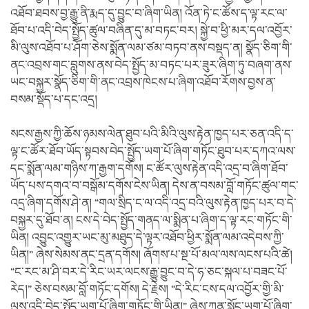
འཐོབ་ཐབས་བྱ་རྒྱུ་ནི་རྨད་དུ་བྱུང་བ་ཞིག་ཡིན། འོན་ཏེ་ང་ཚོས་ད་ལྟ་རང་ལ་
ཐོབ་པ་འདི་བེད་སྤྱོད་ཚུལ་བཞིན་དུ་མ་བཏང་བར། སྐྱེ་བ་ཕྱི་མར་དལ་འབྱོར་
མི་ལུས་འཐོབ་པ་ཤོག་ཅེས་སྨོན་ལམ་ཙམ་བཏབ་ནས་བསྡད་ན། སྣོད་ཅིག་གི་
ནང་འབྲས་གང་བླུགས་ནས་བེད་སྤྱོད་མ་བཏང་པར་ཟུར་ཞིག་ཏུ་བཞག་ནས་
ཡང་བསྐྱར་སྣོད་ཅིག་གི་ནང་འབྲས་ཁེངས་པ་ཞིག་འཐོབ་རོགས་བྱས་ན་
བསམ་སྡོད་པ་དང་འདྲ།
སངས་རྒྱས་ཀྱི་ཆོས་ཉམས་ལེན་ཐུབ་པའི་མིའི་ལུས་རྟེན་ཁྱད་པར་ཅན་འདི་ད་
ལྟ་ང་ཚོར་ཐོབ་ཡོད་སྟབས་བེད་སྤྱོད་ཡག་པོ་ཞིག་གཏོང་ཐུབ་པར་དཀའ་ལས་
དང་སྨོན་ལམ་གཉིས་ཀ་རྒྱག་དགོས། ང་ཚོར་ལུས་རྟེན་འདི་འདྲ་བ་ཞིག་ཐོབ་
ཡོད་པས་དགའ་བ་བསྒོམ་དགོས་ངེས་ཡིན། དེས་ན་བསམ་བློ་གཏོང་ཚུལ་གང་
འདྲ་ཞིག་དགོས་ཤེ་ན། “གལ་སྲིད་ང་ལ་འདི་འདྲ་བའི་ལུས་རྟེན་ཁྱད་པར་བ་དེ་
བསྐྱར་དུ་ཐོབ་ན། ངས་དེ་བེད་སྤྱོད་གནད་ལ་སྨིན་པ་ཞིག་ད་ལྟ་རང་གཏོང་གི་
ཡིན། འབྱུང་འགྱུར་ཡང་མུ་མཐུད་དེ་ལྟར་འཐོབ་ཕྱིར་སྨོན་ལམ་འདེབས་ཀྱི་
ཡིན།” ཞེས་སེམས་ནང་དྲན་དགོས། ཞོགས་པ་སྔ་པོ་མལ་ལས་ལངས་པའི་ཚེ།
“ང་རང་མ་ཤི་བར་དེ་རིང་ཡར་ལངས་རྒྱུ་བྱུང་བ་དེ་ཧ་ཅང་སྐལ་པ་བཟང་པོ་
རེད།” ཅེས་བསམ་བློ་གཏོང་དགོས། དེ་རྗེས། “དེ་རིང་ངས་དལ་འབྱོར་གྱི་མི་
ལུས་འདི་བེད་སྤྱོད་ཡག་པོ་ཞིག་གཏོང་གི་ཡིན།” ཞེས་ཀུན་སློང་ཡག་པོ་ཞིག་