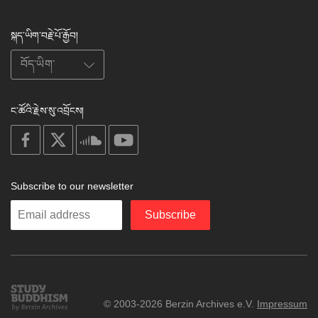
སྐད་ཡིག་བརྗེ་པོ་རྒྱོབ།
ང་ཚོའི་རྗེས་སུ་འབྲོངས།
on
on
on
on
facebook
X
soundcloud
youtube
Subscribe to our newsletter
Enter
Subscribe
your
email
Study
© 2003-2026 Berzin Archives e.V.
Impressum
Buddhism