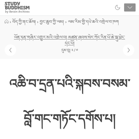
Close
Study
Buddhism
Home
›
བོད་ཀྱི་ནང་ཆོས།
›
བྱང་ཆུབ་ཀྱི་ལམ།
›
ལམ་རིམ་གྱི་དཔེ་ཆའི་འགྲེལ་བ་ཁག
ཡོན་ཏན་གཞིར་འགྱུར་མའི་འགྲེལ་བ། མཚན་ཞབས་སེར་ཀོང་རིན་པོ་ཆེ་སྐུ་ཕྲེང་
དང་པོ།
དུམ་བུ། ༢ / ༦
འཆི་བ་དྲན་པའི་སྐབས་བསམ་
བློ་གང་གཏོང་དགོས་པ།