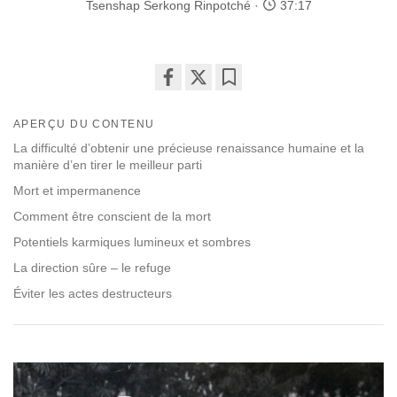
Tsenshap Serkong Rinpotché
37:17
Share
Bookmark
on
APERÇU DU CONTENU
facebook
La difficulté d’obtenir une précieuse renaissance humaine et la
manière d’en tirer le meilleur parti
Mort et impermanence
Comment être conscient de la mort
Potentiels karmiques lumineux et sombres
La direction sûre – le refuge
Éviter les actes destructeurs