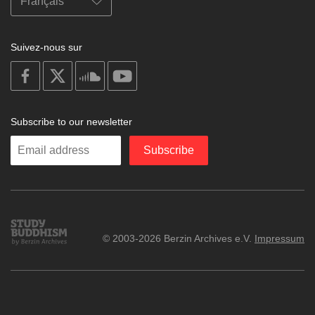
Suivez-nous sur
on
on
on
on
facebook
X
soundcloud
youtube
Subscribe to our newsletter
Enter
Subscribe
your
email
Study
© 2003-2026 Berzin Archives e.V.
Impressum
Buddhism
Home