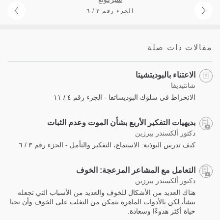
الجزء رقم ٢ / ٦
مقالات ذات صلة
الاعتناء بالبوديتشيتا
شانتيديفا
الانخراط في سلوك البوديساتفا - الجزء رقم ٤ / ١١
بديهيات التفكير الأربع بشأن الموت وعدم الثبات
دكتور ألكسندر بيرزين
كيف تدرس البوذية: الاستماع، التفكير والتأمل - الجزء رقم ٣ / ٦
التعامل مع المشاعر المزعجة: الخوف
دكتور ألكسندر بيرزين
هناك العديد من الأشكال للخوف والعديد من الأسباب التي تجعله
ينشأ، لكن بالأدوات الماهرة نتمكن من التغلب على الخوف وأن نحيا
حياة أكثر هدوءًا وسعادة.