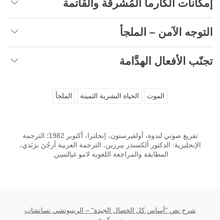
إمكانات الكارما المُشرقة والقاتمة
التوجه الآمن – الملجأ
تجنّب الأفعال الهدَّامة
الموت
الحياة البشرية الثمينة
الملجأ
تفريغ صوتي لندوة، أولفيرستون، إنجلترا، أكتوبر 1982؛ الترجمة
الإنجليزية: الدكتور ألكسندر بيرزين، الترجمة العربية أرجُنَ برَنَذي،
المطابقة والمراجعة اللغوية لامو غيالتسِن.
شرح نص "أساس كل الخصال الجيدة" – الرينبوتشي تسانشاب
سيركونغ