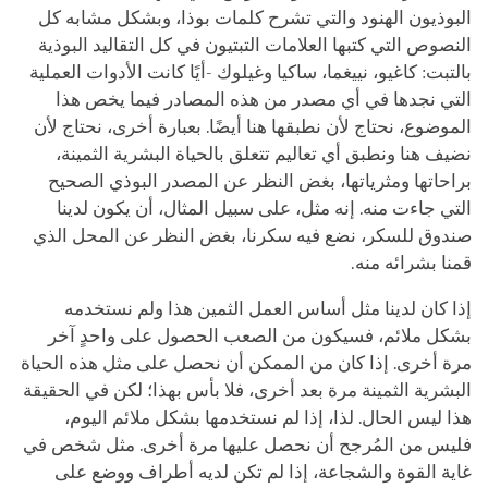
البوذيون الهنود والتي تشرح كلمات بوذا، وبشكل مشابه كل
النصوص التي كتبها العلامات التبتيون في كل التقاليد البوذية
بالتبت: كاغيو، نييغما، ساكيا وغيلوك -أيًا كانت الأدوات العملية
التي نجدها في أي مصدر من هذه المصادر فيما يخص هذا
الموضوع، نحتاج لأن نطبقها هنا أيضًا. بعبارة أخرى، نحتاج لأن
نضيف هنا ونطبق أي تعاليم تتعلق بالحياة البشرية الثمينة،
براحاتها ومثرياتها، بغض النظر عن المصدر البوذي الصحيح
التي جاءت منه. إنه مثل، على سبيل المثال، أن يكون لدينا
صندوق للسكر، نضع فيه سكرنا، بغض النظر عن المحل الذي
قمنا بشرائه منه.
إذا كان لدينا مثل أساس العمل الثمين هذا ولم نستخدمه
بشكل ملائم، فسيكون من الصعب الحصول على واحدٍ آخر
مرة أخرى. إذا كان من الممكن أن نحصل على مثل هذه الحياة
البشرية الثمينة مرة بعد أخرى، فلا بأس بهذا؛ لكن في الحقيقة
هذا ليس الحال. لذا، إذا لم نستخدمها بشكل ملائم اليوم،
فليس من المُرجح أن نحصل عليها مرة أخرى. مثل شخص في
غاية القوة والشجاعة، إذا لم تكن لديه أطراف ووضع على