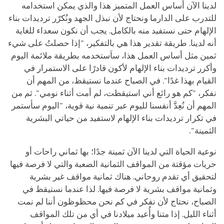
لدينا الآن أساس العمل المتميز هذا والذي يمكن استخدامه
للتدرب على الدارما ونحتاج لأن نبذل الجهد ونُكرّر ترديدات بناء
الإلهام حتى نستفيد منه بالكامل. يجب أن نكون سعداء للغاية
أنه لدينا. طريقة تقدير هذا هي بالتفكير، "إذا حصلتُ على شيء
ثمين مثل أساس العمل هذا، ساَستخدمه بطريقة ملائمة اليوم
وأكرر ترديدات بناء الإلهام لأكون قادرًا على الاستمرار في
القيام بهذا غدًا". في الصباح عندما نستيقظ، من المهم أن
نفكر، "كم هو رائع أني استيقظت، لم أمت أثناء نومي". ثم من
المهم أن نُعِدَّ أنفسنا لليوم عبر تنمية نية قوية، "اليوم سأستمر
في تكرار ترديدات بناء الإلهام لاستفيد من حياتي البشرية
الثمينة".
نوعية الحياة التي لدينا الآن ثمينة جدًا؛ بها ثماني راحات أو
حريات مؤقتة من المواقف الثمانية الصعبة والتي لا فرصة فيها
لتحقيق أي تقدم روحاني. هناك ثمانية مواقف غير بشرية
وثمانية مواقف بشرية لا فرصة فيها. لذا عندما نستيقظ في
الصباح، نحتاج لأن نفكر في كم نحن محظوظون أننا لم نمت
أثناء الليل. إذا متنا وأُعيد ميلادنا في أي من تلك المواقف