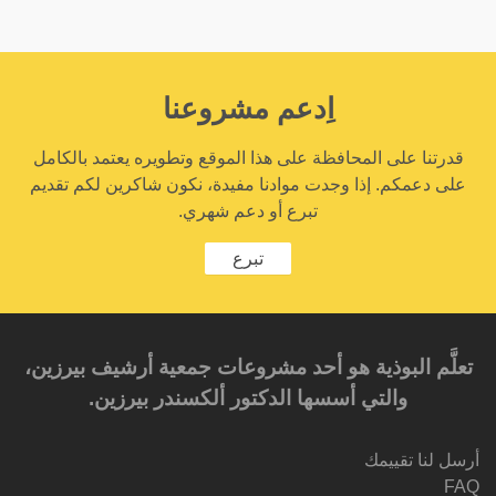
اِدعم مشروعنا
قدرتنا على المحافظة على هذا الموقع وتطويره يعتمد بالكامل
على دعمكم. إذا وجدت موادنا مفيدة، نكون شاكرين لكم تقديم
تبرع أو دعم شهري.
تبرع
تعلَّم البوذية هو أحد مشروعات جمعية أرشيف بيرزين،
والتي أسسها الدكتور ألكسندر بيرزين.‎‎
أرسل لنا تقييمك
FAQ