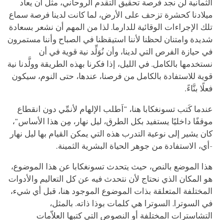
الثمانية لن نجد فرصة تحقيق التقدم الروحاني، مثل أن يعاد
ميلادنا كحشرة تزحف على الأرض، لما كانت لدينا فرصة سماع
تلك الإجراءات الوقائية للدارما. لذا من المهم أن نشعر بسعادة
شديدة وامتنان لحظنا لأننا استيقظنا في الصباح وأننا مستمرون
في حيازة الفرص التي لدينا، وأن نُوَلِّد نية قوية في أن
نستخدمها بالكامل. في الليل، إذا فكرنا بهذه الطريقة وولَّدنا نية
قوية للاستفادة بالكامل من فرصنا، عندها، حتى النوم، سيكون
فعلًا بنَّاءً.
عندما كَتب تسونغكابا هنا، "اَطلب الإلهام لأنمِّي دون انقطاع
موقفًا داخليًا يستفيد بكل الطرق، ليل نهار، مِن هذا الأساس"،
كان يشير إلى نوعية التدرب هذه التي يمكن القيام بها ليل نهار
-أي، الاستفادة من جوهر الحياة البشرية الثمينة.
هذا الموضع بالنص، حيث يتحدث تسونغكابا عن هذا الموضوع،
هو المكان الذي نحتاج لأن نتحدث فيه عن كل التعاليم والأدوات
المختلفة المتعلقة بذات الموضوع الموجود هنا، قبل أي شيء،
في السوترا. السوترا هي كلمات بوذا ذاته. بالمثل،
التشاسترات المختلفة أو النصوص التي كتبها العلاّمات