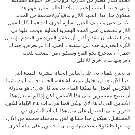
القيام بقدر عظيم من التدرب الروحاني في حيواتنا السابقة،
والتي جلبت أسباب إعادة الميلاد الحالية. مثال لفهم هذا
سيكون مثل بذل الجهد اللازم لدفع كرة ضخمة من الحديد
للأعلى حتى منتصف الجبل. بعبارة أخرى، لقد قمنا بكل العمل
اللازم للحصول على الحياة البشرية الحالية، ويجب علينا في
هذه النقطة أن نتقدم أكثر، أن نحقق المزيد من التقدم. بإيصال
الكرة الحديدية هذه إلى منتصف الجبل، إذا لم نحرص، فهناك
خطر أن تتدحرج نحو القاع وسيكون من الصعب للغاية
دحرجتها مرة أخرى للأعلى.
ما نحتاج للقيام به، على أساس الحياة البشرية الثمينة التي
لدينا الآن، هو أن نحاول تنمية الشفقة، الحب وقلب البوديتشيتا
المُكرس. أفضل ما يمكننا القيام به، بعد كل شيء، هو محاولة
أن نصبح مستنيرين على هذا الأساس. لكن إذا لم نستغل هذا
الأساس الذي لدينا الآن، ولكن قمنا بترديدات بناء الإلهام لنكون
قادرين على الحصول على مثل هذا الميلاد البشري في
المستقبل، سيكون هذا مشابهًا لمن لديه سلة ضخمة من الأرُز،
ويضعها جانبًا ولا يستخدمها، ويتمنى الحصول على سلة أخرى.