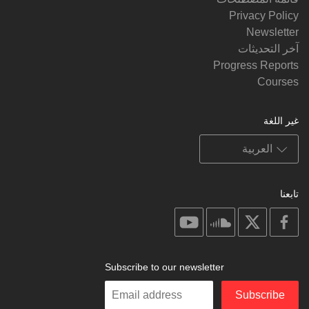
Privacy Policy
Newsletter
آخر التحديثات
Progress Reports
Courses
غير اللغة
تابعنا
on
on
on
on
youtube
soundcloud
facebook
X
Subscribe to our newsletter
Enter
Subscribe
your