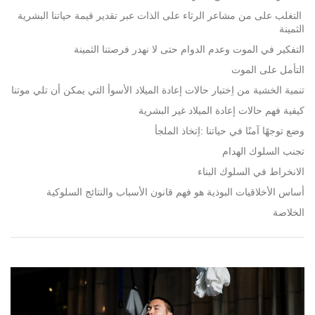
التغلب على من مشاعر الرثاء على الذات عبر تقدير قيمة حياتنا البشرية
الثمينة
التفكير في الموت وعدم الدوام حتى لا نهدر فرصتنا الثمينة
التأمل على الموت
تنمية الخشية من اِختبار حالات إعادة الميلاد الأسوأ التي يمكن أن تلي موتنا
كيفية فهم حالات إعادة الميلاد غير البشرية
وضع توجهًا آمنًا في حياتنا :اِتخاذ الملجأ
تجنب السلوك الهدام
الانخراط في السلوك البناء
أساس الأخلاقيات البوذية هو فهم قانون الأسباب والنتائج السلوكية
الخلاصة