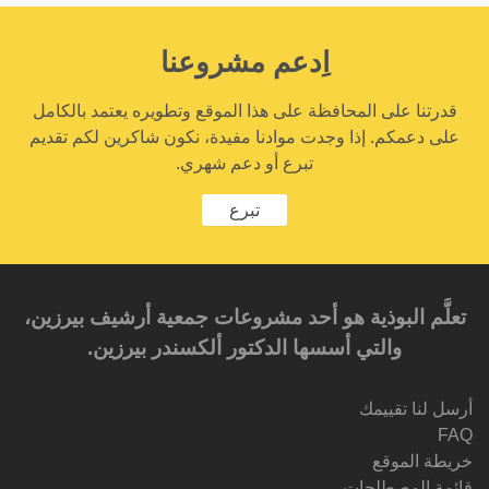
اِدعم مشروعنا
قدرتنا على المحافظة على هذا الموقع وتطويره يعتمد بالكامل
على دعمكم. إذا وجدت موادنا مفيدة، نكون شاكرين لكم تقديم
تبرع أو دعم شهري.
تبرع
تعلَّم البوذية هو أحد مشروعات جمعية أرشيف بيرزين،
والتي أسسها الدكتور ألكسندر بيرزين.‎‎
أرسل لنا تقييمك
FAQ
خريطة الموقع
قائمة المصطلحات