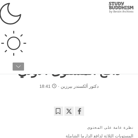
Study
Clos
Buddhism
Home
›
البوذية التبتية
›
مسار الاستنارة
›
المسار المتدرج
مقدمة عن المسار المتدرج
الجزء رقم ٢ / ٣
دافع المستوى الأولي
دكتور ألكسندر بيرزين
18:41
Bookmark
Share
on
نظرة عامة على المحتوى
facebook
المستويات الثلاثة لدافع الدارما الشاملة