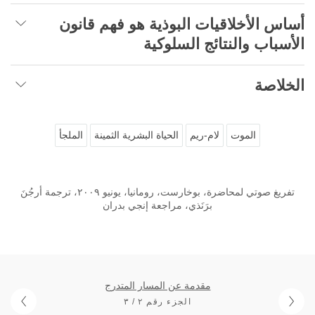
أساس الأخلاقيات البوذية هو فهم قانون
الأسباب والنتائج السلوكية
الخلاصة
الموت
لام-ريم
الحياة البشرية الثمينة
الملجأ
تفريغ صوتي لمحاضرة، بوخارست، رومانيا، يونيو ٢٠٠٩، ترجمة أرجُنَ
برَنَذي، مراجعة إنجي بدران
مقدمة عن المسار المتدرج
الجزء رقم ٢ / ٣