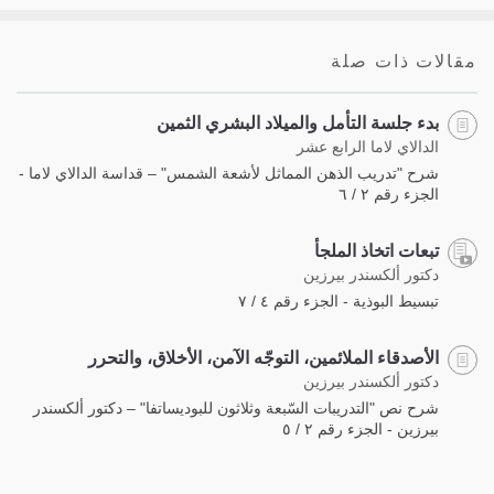
مقالات ذات صلة
بدء جلسة التأمل والميلاد البشري الثمين
الدالاي لاما الرابع عشر
شرح "تدريب الذهن المماثل لأشعة الشمس" – قداسة الدالاي لاما -
الجزء رقم ٢ / ٦
تبعات اتخاذ الملجأ
دكتور ألكسندر بيرزين
تبسيط البوذية - الجزء رقم ٤ / ٧
الأصدقاء الملائمين، التوجّه الآمن، الأخلاق، والتحرر
دكتور ألكسندر بيرزين
شرح نص "التدريبات السّبعة وثلاثون للبوديساتفا" – دكتور ألكسندر
بيرزين - الجزء رقم ٢ / ٥