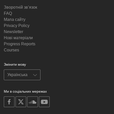
Зворотній звʼязок
FAQ
Мапа сайту
Privacy Policy
Newsletter
Нові матеріали
Progress Reports
Courses
Змінити мову
Ми в соціальних мережах
on
on
on
on
facebook
X
soundcloud
youtube