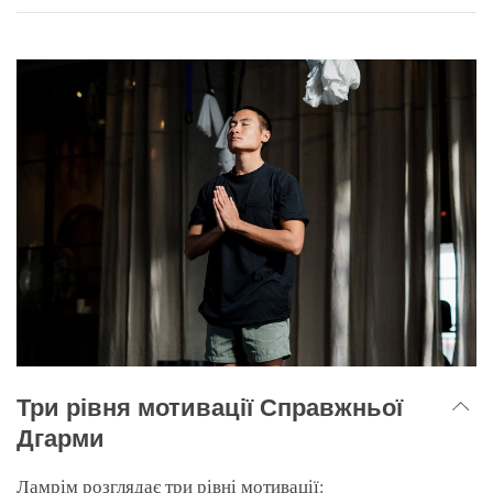
Три рівня мотивації Справжньої
Дгарми
Ламрім розглядає три рівні мотивації: