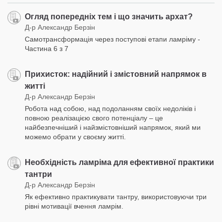
Огляд попередніх тем і що значить архат?
Д-р Александр Берзін
Самотрансформація через поступові етапи ламріму -
Частина 6 з 7
Прихисток: надійний і змістовний напрямок в
житті
Д-р Александр Берзін
Робота над собою, над подоланням своїх недоліків і
повною реалізацією свого потенціалу – це
найбезпечніший і найзмістовніший напрямок, який ми
можемо обрати у своєму житті.
Необхідність ламріма для ефективної практики
тантри
Д-р Александр Берзін
Як ефективно практикувати тантру, використовуючи три
рівні мотивації вчення ламрім.