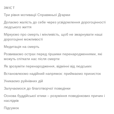
Share
Bookmark
on
ЗМІСТ
facebook
Три рівня мотивації Справжньої Дгарми
Долаємо жалість до себе через усвідомлення дорогоцінності
людського життя
Міркуємо про смерть і мінливість, щоб не змарнувати наші
дорогоцінні можливості
Медитація на смерть
Розвиваємо острах перед гіршими перенародженнями, які
можуть спіткати нас після смерти
Як зрозуміти перенародження, відмінні від людських
Встановлюємо надійний напрямок: приймаємо прихисток
Уникаємо руйнівних дій
Залучаємося до благотворчої поведінки
Основа буддійської етики – розуміння поведінкових причин і
наслідків
Підсумок