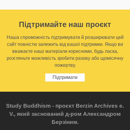
Підтримайте наш проєкт
Наша спроможність підтримувати й розширювати цей
сайт повністю залежить від вашої підтримки. Якщо ви
вважаєте наші матеріали корисними, будь ласка,
розгляньте можливість зробити разову або щомісячну
пожертву.
Підтримати
Study Buddhism - проєкт Berzin Archives e.
V., який заснований д-ром Александром
Берзіним.