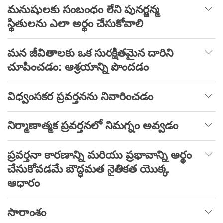
మనుషులకు సంబంధం లేని పునర్జన్మ
స్థితులను ఎలా అర్థం చేసుకోవాలి
మన జీవితాలకు ఒక సురక్షితమైన దారిని
చూపించడం: ఆశ్రయాన్ని పొందడం
విధ్వంసకర ప్రవర్తనను నివారించడం
నిర్మాణాత్మక ప్రవర్తనలో నిమగ్నం అవ్వడం
ప్రవర్తనా కారణాన్ని మరియు ప్రభావాన్ని అర్థం
చేసుకోవడమే బౌద్ధమత నైతికత యొక్క
ఆధారం
సారాంశం