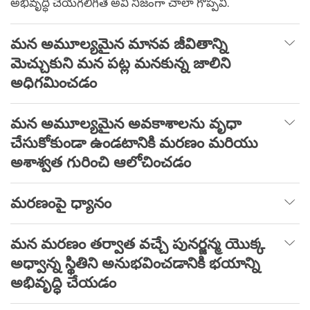
అభివృద్ధి చేయగలిగితే అవి నిజంగా చాలా గొప్పవి.
మన అమూల్యమైన మానవ జీవితాన్ని
మెచ్చుకుని మన పట్ల మనకున్న జాలిని
అధిగమించడం
మన అమూల్యమైన అవకాశాలను వృధా
చేసుకోకుండా ఉండటానికి మరణం మరియు
అశాశ్వత గురించి ఆలోచించడం
మరణంపై ధ్యానం
మన మరణం తర్వాత వచ్చే పునర్జన్మ యొక్క
అధ్వాన్న స్థితిని అనుభవించడానికి భయాన్ని
అభివృద్ధి చేయడం