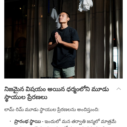
నిజమైన విషయం అయిన ధర్మంలోని మూడు
స్థాయుల ప్రేరణలు
లామ్-రిమ్ మూడు స్థాయుల ప్రేరణలను అందిస్తుంది:
ప్రారంభ స్థాయి -
ఇందులో మన తర్వాతి జన్మలో మాత్రమే