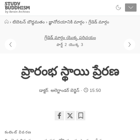
Close
Study
Buddhism
Home
›
టిబెటన్ బౌద్ధమతం
›
జ్ఞానోదయానికి మార్గం
›
గ్రేడెడ్ మార్గం
గ్రేడెడ్ మార్గం యొక్క పరిచయం
పార్ట్ 2 యొక్క 3
ప్రారంభ స్థాయి ప్రేరణ
డాక్టర్. అలెగ్జాండర్ బెర్జిన్
15:50
Share
Bookmark
on
కంటెంట్ వివరణ
facebook