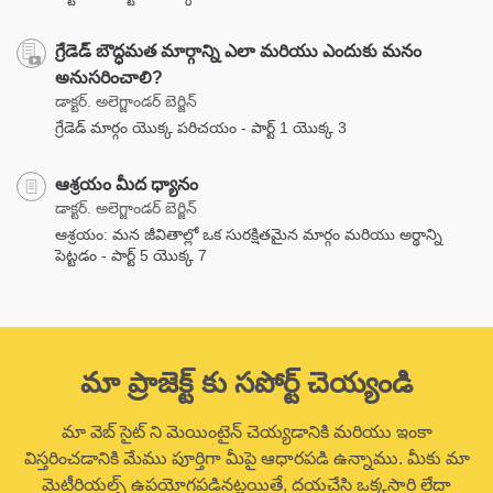
గ్రేడెడ్ బౌద్ధమత మార్గాన్ని ఎలా మరియు ఎందుకు మనం
అనుసరించాలి?
డాక్టర్. అలెగ్జాండర్ బెర్జిన్
గ్రేడెడ్ మార్గం యొక్క పరిచయం - పార్ట్ 1 యొక్క 3
ఆశ్రయం మీద ధ్యానం
డాక్టర్. అలెగ్జాండర్ బెర్జిన్
ఆశ్రయం: మన జీవితాల్లో ఒక సురక్షితమైన మార్గం మరియు అర్థాన్ని
పెట్టడం - పార్ట్ 5 యొక్క 7
మా ప్రాజెక్ట్ కు సపోర్ట్ చెయ్యండి
మా వెబ్ సైట్ ని మెయింటైన్ చెయ్యడానికి మరియు ఇంకా
విస్తరించడానికి మేము పూర్తిగా మీపై ఆధారపడి ఉన్నాము. మీకు మా
మెటీరియల్స్ ఉపయోగపడినట్లయితే, దయచేసి ఒక్కసారి లేదా