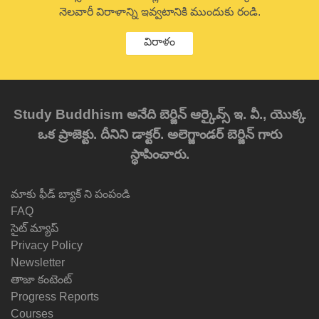
నెలవారీ విరాళాన్ని ఇవ్వటానికి ముందుకు రండి.
విరాళం
Study Buddhism అనేది బెర్జిన్ ఆర్కైవ్స్ ఇ. వీ., యొక్క
ఒక ప్రాజెక్టు. దీనిని డాక్టర్. అలెగ్జాండర్ బెర్జిన్ గారు
స్థాపించారు.
మాకు ఫీడ్ బ్యాక్ ని పంపండి
FAQ
సైట్ మ్యాప్
Privacy Policy
Newsletter
తాజా కంటెంట్
Progress Reports
Courses