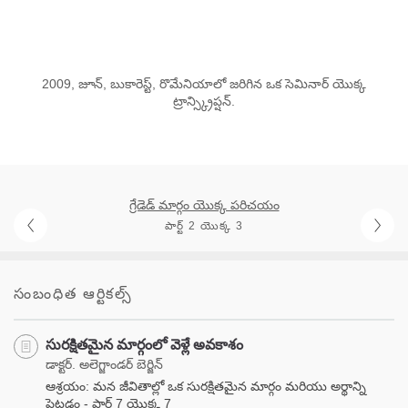
2009, జూన్, బుకారెస్ట్, రొమేనియాలో జరిగిన ఒక సెమినార్ యొక్క
ట్రాన్స్క్రిప్షన్.
గ్రేడెడ్ మార్గం యొక్క పరిచయం
పార్ట్ 2 యొక్క 3
సంబంధిత ఆర్టికల్స్
సురక్షితమైన మార్గంలో వెళ్లే అవకాశం
డాక్టర్. అలెగ్జాండర్ బెర్జిన్
ఆశ్రయం: మన జీవితాల్లో ఒక సురక్షితమైన మార్గం మరియు అర్థాన్ని
పెట్టడం - పార్ట్ 7 యొక్క 7