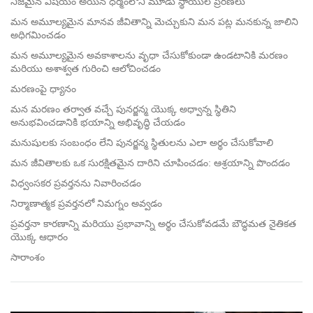
నిజమైన విషయం అయిన ధర్మంలోని మూడు స్థాయుల ప్రేరణలు
మన అమూల్యమైన మానవ జీవితాన్ని మెచ్చుకుని మన పట్ల మనకున్న జాలిని
అధిగమించడం
మన అమూల్యమైన అవకాశాలను వృధా చేసుకోకుండా ఉండటానికి మరణం
మరియు అశాశ్వత గురించి ఆలోచించడం
మరణంపై ధ్యానం
మన మరణం తర్వాత వచ్చే పునర్జన్మ యొక్క అధ్వాన్న స్థితిని
అనుభవించడానికి భయాన్ని అభివృద్ధి చేయడం
మనుషులకు సంబంధం లేని పునర్జన్మ స్థితులను ఎలా అర్థం చేసుకోవాలి
మన జీవితాలకు ఒక సురక్షితమైన దారిని చూపించడం: ఆశ్రయాన్ని పొందడం
విధ్వంసకర ప్రవర్తనను నివారించడం
నిర్మాణాత్మక ప్రవర్తనలో నిమగ్నం అవ్వడం
ప్రవర్తనా కారణాన్ని మరియు ప్రభావాన్ని అర్థం చేసుకోవడమే బౌద్ధమత నైతికత
యొక్క ఆధారం
సారాంశం