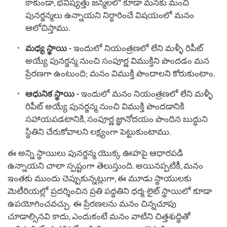
కాకుండా, భవిష్యత్తు జన్మలలో కూడా మనకు మంచి
పునర్జన్మలు ఉన్నాయని నిర్ధారించే విషయంలో మనం
ఆలోచిస్తాము.
మధ్య స్థాయి -
ఇందులో నియంత్రణలో లేని మళ్ళీ రిపీట్
అయ్యే పునర్జన్మ నుంచి సంపూర్ణ విముక్తిని పొందడం మన
ప్రేరణగా ఉంటుంది; మనం విముక్తి పొందాలని కోరుకుంటాం.
ఆధునిక స్థాయి -
ఇందులో మనం నియంత్రణలో లేని మళ్ళీ
రిపీట్ అయ్యే పునర్జన్మ నుంచి విముక్తి పొందడానికి
సహాయపడటానికి, సంపూర్ణ జ్ఞానోదయం పొందిన బుద్ధుని
స్థితిని చేరుకోవాలని లక్ష్యంగా పెట్టుకుంటాము.
ఈ అన్ని స్థాయిలు పునర్జన్మ యొక్క ఊహపై ఆధారపడి
ఉన్నాయని చాలా స్పష్టంగా తెలుస్తుంది. అయినప్పటికీ, మనం
ఇంతకు ముందు చెప్పుకున్నట్లుగా, ఈ మూడు స్థాయులకు
మెటీరియల్లో ప్రదర్శించిన ప్రతి పద్ధతిని ధర్మ-లైట్ స్థాయిలో కూడా
ఉపయోగించవచ్చు. ఈ ప్రేరణలను మనం చిన్నచూపు
చూడాల్సినవి కాదు, ఎందుకంటే మనం వాటిని చిత్తశుద్ధితో