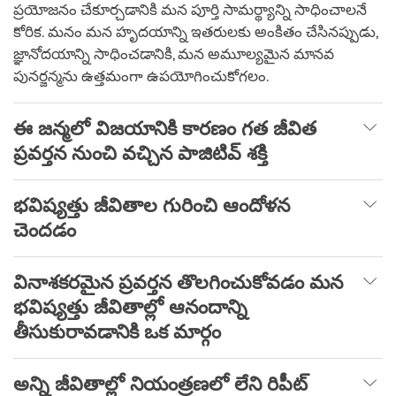
ప్రయోజనం చేకూర్చడానికి మన పూర్తి సామర్థ్యాన్ని సాధించాలనే
కోరిక. మనం మన హృదయాన్ని ఇతరులకు అంకితం చేసినప్పుడు,
జ్ఞానోదయాన్ని సాధించడానికి, మన అమూల్యమైన మానవ
పునర్జన్మను ఉత్తమంగా ఉపయోగించుకోగలం.
ఈ జన్మలో విజయానికి కారణం గత జీవిత
ప్రవర్తన నుంచి వచ్చిన పాజిటివ్ శక్తి
భవిష్యత్తు జీవితాల గురించి ఆందోళన
చెందడం
వినాశకరమైన ప్రవర్తన తొలగించుకోవడం మన
భవిష్యత్తు జీవితాల్లో ఆనందాన్ని
తీసుకురావడానికి ఒక మార్గం
అన్ని జీవితాల్లో నియంత్రణలో లేని రిపీట్