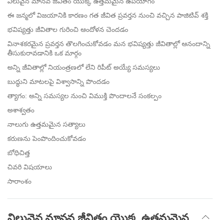
విలువైన మానవ జీవితం యొక్క ఉత్తమమైన ఉపయోగం
ఈ జన్మలో విజయానికి కారణం గత జీవిత ప్రవర్తన నుంచి వచ్చిన పాజిటివ్ శక్తి
భవిష్యత్తు జీవితాల గురించి ఆందోళన చెందడం
వినాశకరమైన ప్రవర్తన తొలగించుకోవడం మన భవిష్యత్తు జీవితాల్లో ఆనందాన్ని
తీసుకురావడానికి ఒక మార్గం
అన్ని జీవితాల్లో నియంత్రణలో లేని రిపీట్ అయ్యే సమస్యలు
బుద్ధుని మాటలపై విశ్వాసాన్ని పొందడం
త్యాగం: అన్ని సమస్యల నుంచి విముక్తి పొందాలనే సంకల్పం
అశాశ్వతం
నాలుగు ఉత్తమమైన సత్యాలు
కరుణను పెంపొందించుకోవడం
బోధిచిత్త
చివరి విషయాలు
సారాంశం
విలువైన మానవ జీవితం యొక్క ఉత్తమమైన