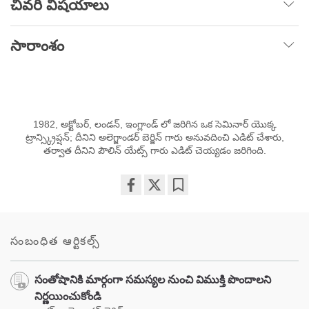
చివరి విషయాలు
సారాంశం
1982, అక్టోబర్, లండన్, ఇంగ్లాండ్ లో జరిగిన ఒక సెమినార్ యొక్క
ట్రాన్స్క్రిప్షన్; దీనిని అలెగ్జాండర్ బెర్జిన్ గారు అనువదించి ఎడిట్ చేశారు,
తర్వాత దీనిని పౌలిన్ యేట్స్ గారు ఎడిట్ చెయ్యడం జరిగింది.
Share
Bookmark
on
facebook
సంబంధిత ఆర్టికల్స్
సంతోషానికి మార్గంగా సమస్యల నుంచి విముక్తి పొందాలని
నిర్ణయించుకోండి