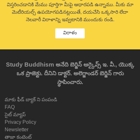
విస్తరించడానికి మేము పూర్తిగా మీపై ఆధారపడి ఉన్నాము. మీకు మా
మెటీరియల్స్ ఉపయోగపడినట్లయితే, దయచేసి ఒక్కసారి లేదా
నెలవారీ విరాళాన్ని ఇవ్వటానికి ముందుకు రండి.
విరాళం
Study Buddhism అనేది బెర్జిన్ ఆర్కైవ్స్ ఇ. వీ., యొక్క
ఒక ప్రాజెక్టు. దీనిని డాక్టర్. అలెగ్జాండర్ బెర్జిన్ గారు
స్థాపించారు.
మాకు ఫీడ్ బ్యాక్ ని పంపండి
FAQ
సైట్ మ్యాప్
Privacy Policy
Newsletter
తాజా కంటెంట్