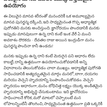
ఉపయోగం
ఈ విలువైన మానవ శరీరంతో మనందరికీ ఒక అమూల్యమైన
మానవ పునర్జన్మ దక్కింది, ఇది సాధ్యమైనంత గొప్ప ఆధ్యాత్మిక
పురోగతిని మనకు అందిస్తుంది. జ్ఞానోదయం పొందడానికి మనకు
ఇప్పుడు మానవులుగా ఉన్న దాని కంటే ఇంక వేరే ఏ మంచి
అవకాశం దొరకదు - దేవతల రాజు అయిన ఇంద్రుడిగా మనం
పునర్జన్మ పొందినా కానీ ఉండదు!
మనకు ఇప్పుడు ఉన్న దాని కంటే మెరుగైన పని ఆధారం లేదు
కాబట్టి, దాన్ని ఉత్తమంగా ఉపయోగించుకోవడానికి అన్ని
విధానాలను తెలుసుకోవడం చాలా ముఖ్యం. ఆధ్యాత్మిక పురోగతి
సాధించడానికి అత్యద్భుతమైన మార్గం మనలో, బాగా, దయగల
మరియు వెచ్చని హృదయాన్ని పెంపొందించుకోవడం. వెచ్చని
హృదయం ఆధారంగా, మనం బోధిచిత్త లక్ష్యం యొక్క అంకితమైన
హృదయాన్ని అభివృద్ధి చేసుకుంటాము. ఇది జ్ఞానోదయం
సాధించాలనే కోరిక, మరో మాటలో చెప్పాలంటే మన
లోపాలన్నింటినీ తొలగించి, సాధ్యమైనంత ఉత్తమంగా ప్రతి ఒక్కరికి