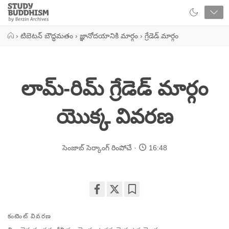
Close
Study
Buddhism
Home
›
టిబెటన్ బౌద్ధమతం
›
జ్ఞానోదయానికి మార్గం
›
గ్రేడెడ్ మార్గం
లామ్-రిమ్ గ్రేడెడ్ మార్గం
యొక్క వివరణ
సెంజాబ్ సెర్కాంగ్ రింపోచే
16:48
Share
Bookmark
on
కంటెంట్ వివరణ
facebook