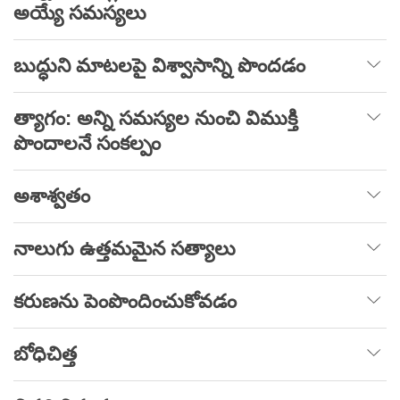
అయ్యే సమస్యలు
బుద్ధుని మాటలపై విశ్వాసాన్ని పొందడం
త్యాగం: అన్ని సమస్యల నుంచి విముక్తి
పొందాలనే సంకల్పం
అశాశ్వతం
నాలుగు ఉత్తమమైన సత్యాలు
కరుణను పెంపొందించుకోవడం
బోధిచిత్త