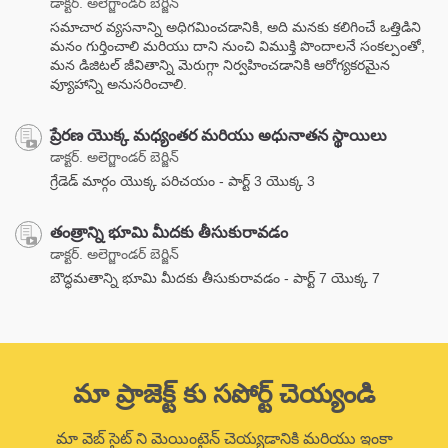
డాక్టర్. అలెగ్జాండర్ బెర్జిన్
సమాచార వ్యసనాన్ని అధిగమించడానికి, అది మనకు కలిగించే ఒత్తిడిని
మనం గుర్తించాలి మరియు దాని నుంచి విముక్తి పొందాలనే సంకల్పంతో,
మన డిజిటల్ జీవితాన్ని మెరుగ్గా నిర్వహించడానికి ఆరోగ్యకరమైన
వ్యూహాన్ని అనుసరించాలి.
ప్రేరణ యొక్క మధ్యంతర మరియు అధునాతన స్థాయిలు
డాక్టర్. అలెగ్జాండర్ బెర్జిన్
గ్రేడెడ్ మార్గం యొక్క పరిచయం - పార్ట్ 3 యొక్క 3
తంత్రాన్ని భూమి మీదకు తీసుకురావడం
డాక్టర్. అలెగ్జాండర్ బెర్జిన్
బౌద్ధమతాన్ని భూమి మీదకు తీసుకురావడం - పార్ట్ 7 యొక్క 7
మా ప్రాజెక్ట్ కు సపోర్ట్ చెయ్యండి
మా వెబ్ సైట్ ని మెయింటైన్ చెయ్యడానికి మరియు ఇంకా