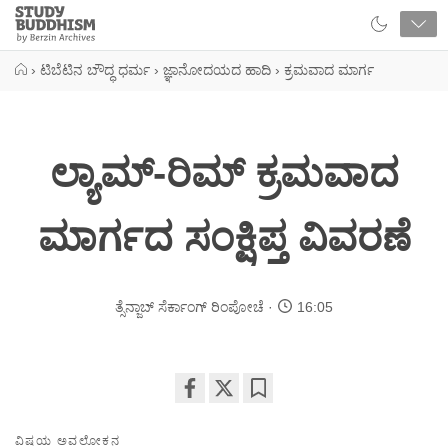
Close
Study
Buddhism
Home
›
ಟಿಬೆಟಿನ ಬೌದ್ಧ ಧರ್ಮ
›
ಜ್ಞಾನೋದಯದ ಹಾದಿ
›
ಕ್ರಮವಾದ ಮಾರ್ಗ
ಲ್ಯಾಮ್-ರಿಮ್ ಕ್ರಮವಾದ
ಮಾರ್ಗದ ಸಂಕ್ಷಿಪ್ತ ವಿವರಣೆ
ತ್ಸೆನ್ಜಾಬ್ ಸೆರ್ಕಾಂಗ್ ರಿಂಪೋಚೆ
16:05
Share
Bookmark
on
ವಿಷಯ ಅವಲೋಕನ