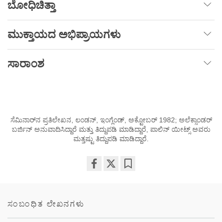
ಬೋಧಿಚಿತ್ತಾ
ಮುಕ್ತಾಯದ
ಅಭಿಪ್ರಾಯಗಳು
ಸಾರಾಂಶ
ಸೆಮಿನಾರ್‌ನ ಪ್ರತಿಲೇಖನ, ಲಂಡನ್, ಇಂಗ್ಲೆಂಡ್, ಅಕ್ಟೋಬರ್ 1982; ಅಲೆಕ್ಸಾಂಡರ್
ಬರ್ಜಿನ್ ಅನುವಾದಿಸಿದ್ದಾರೆ ಮತ್ತು ತಿದ್ದುಪಡಿ ಮಾಡಿದ್ದಾರೆ, ಪಾಲಿನ್ ಯೀಟ್ಸ್ ಅವರು
ಮತ್ತಷ್ಟು ತಿದ್ದುಪಡಿ ಮಾಡಿದ್ದಾರೆ.
Share
Bookmark
on
facebook
ಸಂಬಂಧಿತ ಲೇಖನಗಳು