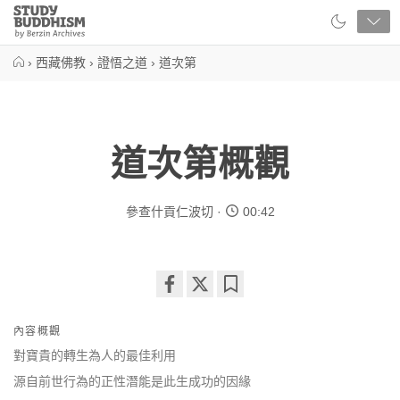
Close
Study
Buddhism
Home
›
西藏佛教
›
證悟之道
›
道次第
道次第概觀
參查什貢仁波切
00:42
Share
Bookmark
on
內容概觀
facebook
對寶貴的轉生為人的最佳利用
源自前世行為的正性潛能是此生成功的因緣