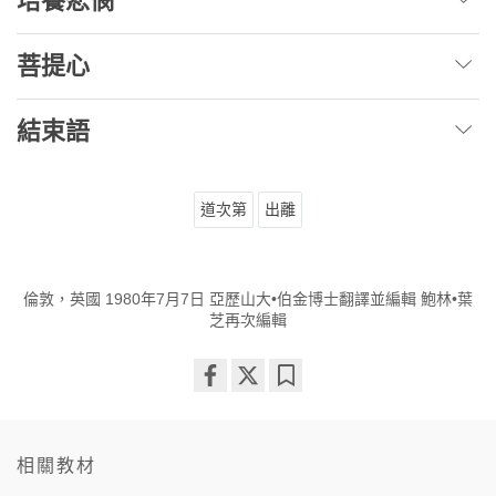
培養悲憫
菩提心
結束語
道次第
出離
倫敦，英國 1980年7月7日 亞歷山大•伯金博士翻譯並編輯 鮑林•葉
芝再次編輯
Share
Bookmark
on
facebook
相關教材