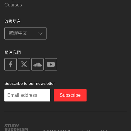
Courses
改換語言
關注我們
on
on
on
on
facebook
X
soundcloud
youtube
Subscribe to our newsletter
Enter
Subscribe
your
email
Study