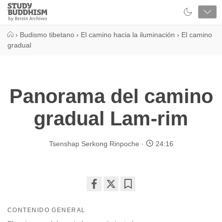
Close
Study
Buddhism
Home
›
Budismo tibetano
›
El camino hacia la iluminación
›
El camino
gradual
Panorama del camino
gradual Lam-rim
Tsenshap Serkong Rinpoche
24:16
Share
Bookmark
on
CONTENIDO GENERAL
facebook