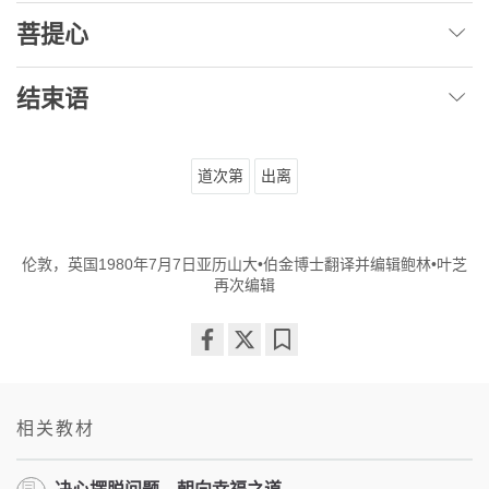
菩提心
结束语
道次第
出离
伦敦，英国1980年7月7日亚历山大•伯金博士翻译并编辑鲍林•叶芝
再次编辑
Share
Bookmark
on
facebook
相关教材