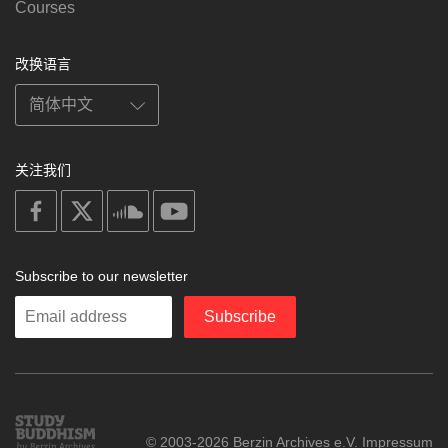
Courses
改换语言
关注我们
on
on
on
on
facebook
X
soundcloud
youtube
Subscribe to our newsletter
Enter
Subscribe
your
email
Study
© 2003-2026 Berzin Archives e.V.
Impressum
Buddhism