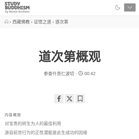
Close
Study
Buddhism
Home
›
西藏佛教
›
证悟之道
›
道次第
道次第概观
参查什贡仁波切
00:42
Share
Bookmark
on
内容概观
facebook
对宝贵的转生为人的最佳利用
源自前世行为的正性潜能是此生成功的因缘