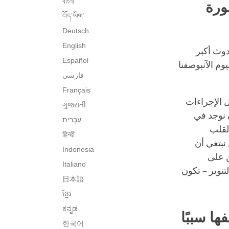
বাংলা
ورة
བོད་ཡིག་
Deutsch
English
دوث أكبر
Español
وم الآنبوصفنا
فارسی
Français
 الإجراءات
ગુજરાતી
 نوجد في
עִבְרִית‎
القلب
हिन्दी
نبتغي أن
Indonesia
ن على
Italiano
تنوير – تكون
日本語
ខ្មែរ
ಕನ್ನಡ
ها سببًا
한국어