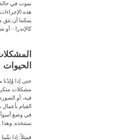
نموت في حالة ع
هذه الإجراءات 
يمكننا أن نثق 
كالإندرا – أو 
المشكلات 
الحيوات
حتى إذا وُلِدْ
مشكلات متكررة
فيه، أو الصورة 
القيام بأعمال 
في وضع أسوأ؛ 
سنتخذه. وهذا ي
فمثلاً: إذا نمَ