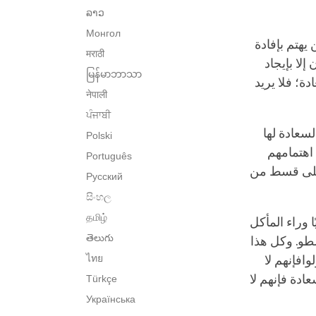
ລາວ
Монгол
يهتم بإفادة
मराठी
إلا بإيجاد
မြန်မာဘာသာ
ة؛ فلا يريد
नेपाली
ਪੰਜਾਬੀ
سعادة لها
Polski
 اهتمامهم
Português
 على قسط من
Русский
සිංහල
தமிழ்
ا وراء المأكل
తెలుగు
سطو. وكل هذا
ไทย
وافإنهم لا
ادة فإنهم لا
Türkçe
Українська