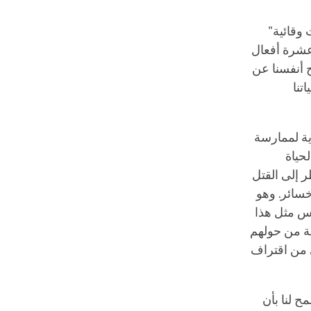
 وقائية"
 عشرة أفعال
ح أنفسنا عن
تنا
ية لممارسة
حياة
ر إلى القتل
خسائر. وهو
ناس مثل هذا
طة من حولهم
 من اقتراف
ح لنا بأن