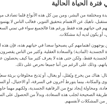
 فترة الحياة الحالية
دة ومختلفة من البشر، ومن بين كل هذه الأنواع قلما تصادف من 
تقبل، ناهيك عن الاهتمام بتحقيق التنوير، فغالب الناس لا يهتمون 
م في حياتهم هذه فقط. ورغم هذا فالجميع سواء في تمني السعاد
ني، أو يكون لديه أية مشكلات.
ن يوجهون اهتمامهم كي يصبحوا سعدا في حياتهم هذه، فإن هذه ال
 الجسدية (المادية) والسعادة العقلية. وكثير من الناس يقصرون
الجسدية فقط، ولكن حتى هذه لا يعرف كثير منا كيف يحصلون
اتهم، وذلك على الرغم من أننا جميعا نحرص على ذلك.
: هناك من يخرج ويُقتَل، أو يغتال، أو يَذبح مخلوقاتٍ بريئة سعيً
ى والمكانة، بينما يتورط آخرون في السرقة، أو الاحتيال، أو ال
عادة، ومحاولة إيجاد نوعٍ من الرفاهية الجسدية، ولكنهم مهما حاول
لطريقة الصحيحة لجلب هذه السعادة، وبدلاً من الحصول على السع
ثير من المشكلات لأنفسهم.