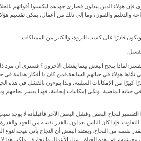
ى فإن هؤلاء الذين يبذلون قصارى جهدهم ليكسبوا أقواتهم بالحل
اعة والتعليم والفنون، وما إلى ذلك من أعمال، يمكن تقسيم هؤلا
 نفسر: لماذا ينجح البعض بينما يفشل الآخرون؟ فسنرى أن مرد ذل
ي نمَّاها هؤلاء في حياتهم السابقة.فمن كان ذا أفكار
هدامة
في حيا
رًا كبيرًا من الإمكانات السلبية، ولذا يبوءون بالفشل في هذه الحي
ً في حياته الماضية، ونمَّى إمكانيات إيجابية، فهذا يفسر نجاحهم 
 التفسير لنجاح البعض وفشل البعض الآخر فاقبلبأنه لا يوجد سب
التفاوت. فإذا كان الناس يعملون بالقدر نفسه من الجهد والقدرةف
در نفسه من النجاح. ويعتقد البعض أن النجاح يأتي نتيجة لنوع ال
 معيشتهم في هذه الحياة – مثل الأعمال والتجارة – ولكن هذا ل