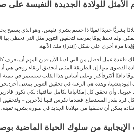
facebook
 الأمثل للولادة الجديدة النفيسة على ص
يلادًا بشريًّا جديدًا ثمينًا ذا جسم بشري نفيس، وهو الذي يسمح بح
كن. ولم نحظَ يومًا بفرصة لتحقيق التنوير مثل التي نحظى بها الي
وُلِدنا مرة أخرى على شكل (إندرا) ملك الآلهة.
ملك قاعدة عمل أفضل من التي لدينا الآن فمن المهم أن نعرف كل
دة القصوى منها. إن الطريقة المثلى لتحقيق ارتقاء روحي هي أن
طوفًا دافئًا أكثرَفأكثر. وعلى أساس هذا القلب سنستمر في تنمية 
البوديتشيتا، وهذه هي الرغبة في تحقيق التنوير. بمعنى آخر:نحن 
يوبنا، وأن نحقق كل إمكانياتنا بكامل طاقتها؛ لكي نكون قادري
ل فرد بقدر المستطاع. فعندما نكرس قلبنا للآخرين – ولتحقيق ال
ادة يمكن أن نحققها من ميلادنا الجديد في صورة بشرية ثمينة.
 الإيجابية من سلوك الحياة الماضية بوصف