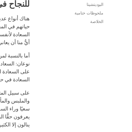
للنجاح في
البوديتشيتا
ملحوظات ختامية
هناك أنواع عدي
الخلاصة
حياتهم في المس
السعادة لأنفسه
أيٌّ منا أن يعا
أما بالنسبة لم
نوعان: السعادة
على السعادة 
السعادة في حي
على سبيل المثال
والملبس والمأو
سعيًا وراء الس
يعرفون حقًّا ا
ينالون إلا الك