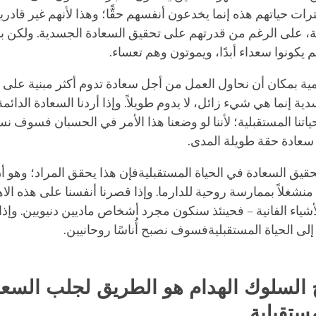
ترات حياتهم هذه إنما يخدعون أنفسهم حقًّا؛ وهذا لأنهم
غير
قادري
ية، على الرغم من قدرتهم على تحقيق السعادة الجسدية. ولكن ب
م يكونوا سعداء أبدًا، ويموتون وهم تعساء.
ية بمكان أن نحاول العمل من أجل سعادة تدوم أكثر مبنية على 
ة إنما هي شيء زائل، لا يدوم طويلاً. وإذا أردنا السعادة الدائمة ح
 حياتنا المستقبلية؛ لأننا لو وضعنا هذا الأمر في الحسبان فسوف ن
عادة حقة طويلة المدى.
تحقيق السعادة في الحياة المستقبليةفإن هذا يحقق المراد؛ وهو أ
ا منشغلاً بممارسة روحية
للدارما
. وإذا قصرنا أنفسنا على هذه ال
لأشياء الفانية – فحينئذ سنكون مجرد أشخاص ماديين دنيويين. وإذ
 إلى الحياة المستقبليةفسوف نصبح أُناسًا روحانيين.
 السلوك الهدام هو الطريق لجلب السع
مستقبلية