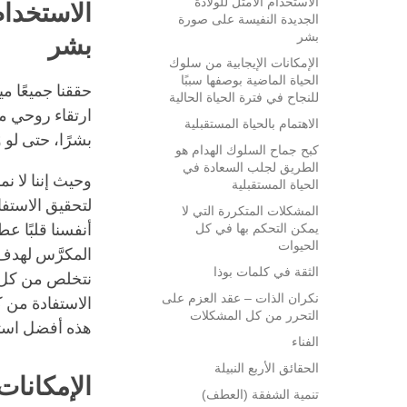
الاستخدام الأمثل للولادة
الاستخدام
الجديدة النفيسة على صورة
بشر
بشر
الإمكانات الإيجابية من سلوك
الحياة الماضية بوصفها سببًا
حققنا جميعًا م
للنجاح في فترة الحياة الحالية
ارتقاء روحي مم
الاهتمام بالحياة المستقبلية
بشرًا، حتى لو 
كبح جماح السلوك الهدام هو
الطريق لجلب السعادة في
وحيث إننا لا ن
الحياة المستقبلية
لتحقيق الاستفا
المشكلات المتكررة التي لا
يمكن التحكم بها في كل
أنفسنا قلبًا ع
الحيوات
المكرَّس لهدف 
الثقة في كلمات بوذا
نتخلص من كل ع
نكران الذات – عقد العزم على
الاستفادة من ك
التحرر من كل المشكلات
هذه أفضل استف
الفناء
الحقائق الأربع النبيلة
الإمكانات
تنمية الشفقة (العطف)