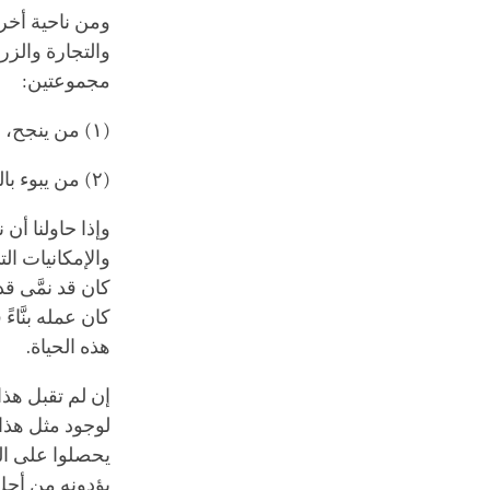
ومن ناحية أخر
والتجارة والزر
مجموعتين:
(١) من ينجح، ويكون قادرًا على كسب الثروة، والكثير من الممتلكات.
(٢) من يبوء بالفشل.
وإذا حاولنا أن
والإمكانيات الت
كان قد نمَّى قد
كان عمله بنَّاء
هذه الحياة.
إن لم تقبل هذا
لوجود مثل هذا 
يحصلوا على الق
يؤدونه من أجل