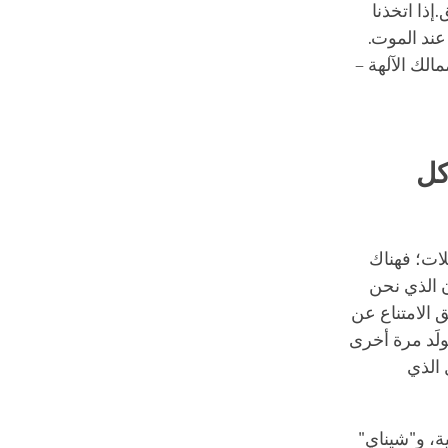
إذا اتخذنا
عند الموت.
الك الآلهة –
كل
لات؛ فهناك
 الذي نحن
ُق الامتناع عن
ولَد مرة أخرى
 الذي
ية، و"شيناي"