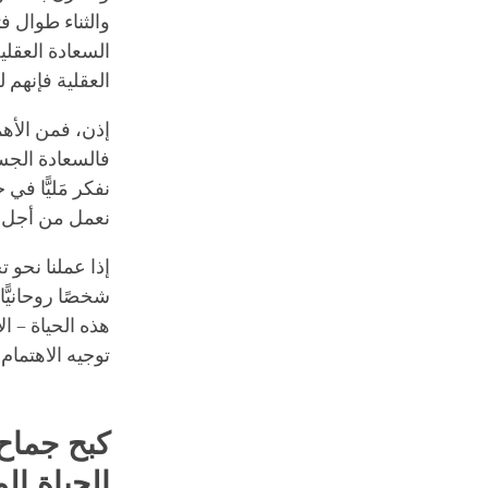
والثناء طوال ف
السعادة العقل
العقلية فإنهم ل
إذن، فمن الأهم
فالسعادة الجسدي
نفكر مَليًّا في
نعمل من أجل س
إذا عملنا نحو 
شخصًا روحانيًّ
هذه الحياة – ا
توجيه الاهتمام
كبح جماح
الحياة ال