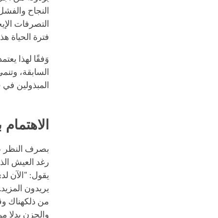
النجاح والفشل ت
التصرفات الإيج
فترة الحياة ه
وَفقًا لهذا يع
السابقة، وتنمى
المبذولين في فت
الاهتمام ب
بصرف النظر عن
رغد العيش الذي
يقول: "الآن لدي
يريدون المزيد.
من ذلكهناك وق
والحزن بدلا م