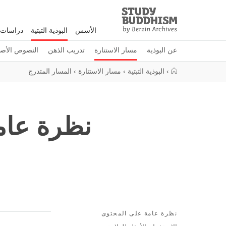
Study
Clos
Buddhism
الأسس
البوذية التبتية
دراسات 
Home
عن البوذية
مسار الاستنارة
تدريب الذهن
النصوص الأصل
›
البوذية التبتية
›
مسار الاستنارة
›
المسار المتدرج
نظرة عامة
نظرة عامة على المحتوى