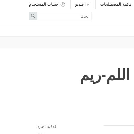
قائمة المصطلحات
فيديو
حساب المستخدم
Enter
Search
search
term
اللم-ريم
لغات اخرى