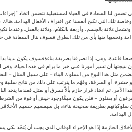
ي تضمن لنا السعادة في الحياة لمستقبلية تتضمن اتخاذ "إجراءات
 وخاصة تلك التي تكبح أنفسنا عن اقتراف الأفعال الهدامة. هناك
تشمل:ثلاثة بالجسم، وأربعة بالكلام، وثلاثة بالعقل. وعندما نكب
امة ونحميها منها بأي من تلك الطرق فسوف ننال السعادة في حيا
عنا قاعدة، وهي: إذا تصرفنا بطريقة بناءةفسوف يكون لدينا بدا
نتيجتها أن تسير أمورنا على خير ما يرام في هذه الحياة، وفي ال
تضمن مثل هذا النوع من السلوك البناء – على سبيل المثال – النظ
و حشرة، أو السرقة، وفَهْم ما يترتب على ذلك من نتائج سلبية و
 الأمر، ثم اتخاذ قرار حازم بألاَّ نسرق أو نقتل. فعندما يتخذ ال
ّ يسرقون أو يقتلون – فلن يكون مهمًّاوجود جيش أو قوة من الشر
سلوكياتهم بطريقة صحيحة بناءة، بل سيمنعهم حسهم الأخلاقي
ل الهدامة.
أخلاق الحازمة إذًا هو الإجراء الوقائي الذي يجب أن يُتخَذ لكي يسم