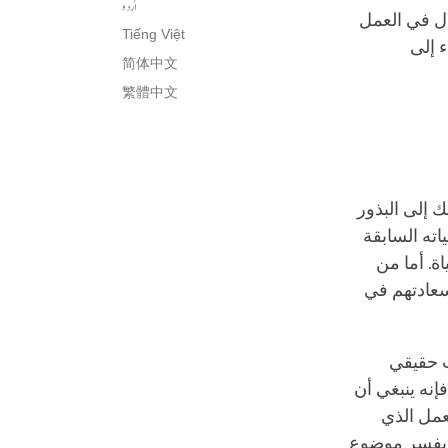
اُردو
ال في العمل
Tiếng Việt
ء إلى
简体中文
繁體中文
ك إلى البذور
ته السابقة
اة. أما من
وسعادتهم في
ب حقيقي
إنه ينبغي أن
عمل الذي
ا يفسر موضوع