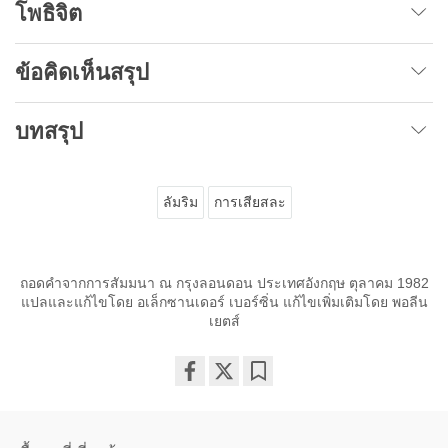
โพธิจิต
ข้อคิดเห็นสรุป
บทสรุป
ลัมริม
การเสียสละ
ถอดคำจากการสัมมนา ณ กรุงลอนดอน ประเทศอังกฤษ ตุลาคม 1982
แปลและแก้ไขโดย อเล็กซานเดอร์ เบอร์ซิ่น แก้ไขเพิ่มเติมโดย พอลีน
เยตส์
Share
Bookmark
on
facebook