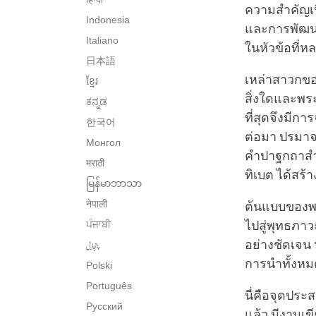
ความสำคัญเนื
Indonesia
และการพัฒนา
Italiano
ในหัวข้อที่
日本語
เหล่าสาวกขอ
ខ្មែរ
สิ่งใดและพร
ಕನ್ನಡ
ที่สุดจึงมี
한국어
ต่อมา ปรมาจ
Монгол
คำปาฐกถาสำห
मराठी
ทิเบต ได้สร้
မြန်မာဘာသာ
नेपाली
ต้นแบบของพร
ਪੰਜਾਬੀ
ไปสู่พุทธภาว
پنجابی
อย่างชัดเจน 
การนำทั้งหมด
Polski
Português
นี่คือจุดปร
Русский
แล้ว มีงาน