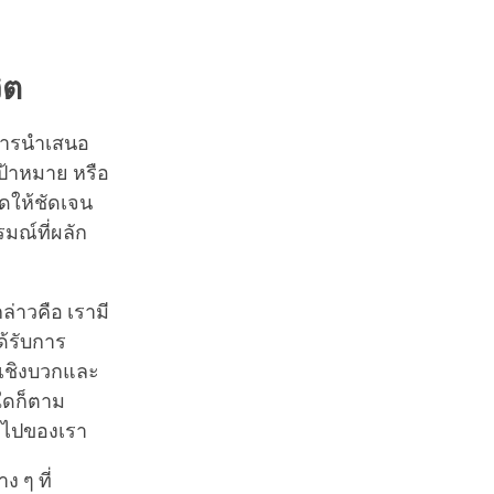
ิต
มการนำเสนอ
เป้าหมาย หรือ
ูดให้ชัดเจน
มณ์ที่ผลัก
่าวคือ เรามี
้รับการ
ณ์เชิงบวกและ
ใดก็ตาม
่วไปของเรา
 ๆ ที่