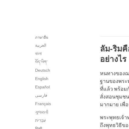
ภาษาอื่น
العربية
ลัม
-
ริมค
বাংলা
อย่างไร
བོད་ཡིག་
Deutsch
หนทางของฌาน
English
ฐานของพระพุท
Español
ที่แล้ว พร้
فارسی
สั่งสอนชุมชน
Français
มากมาย เพื
ગુજરાતી
พระพุทธเจ้าท
ถึงพุทธวิธีข
हिन्दी