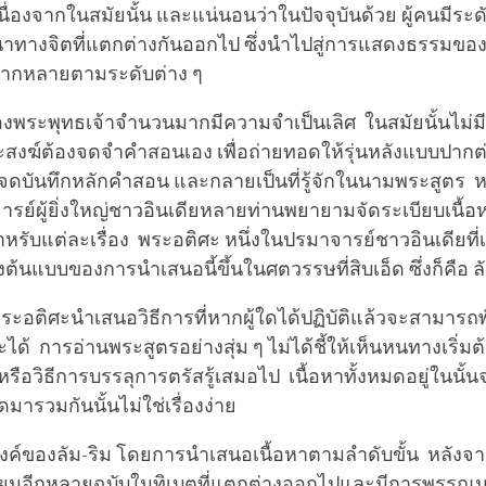
่องจากในสมัยนั้น และแน่นอนว่าในปัจจุบันด้วย ผู้คนมีระ
ทางจิตที่แตกต่างกันออกไป ซึ่งนำไปสู่การแสดงธรรมของ
หลากหลายตามระดับต่าง ๆ
งพระพุทธเจ้าจำนวนมากมีความจำเป็นเลิศ ในสมัยนั้นไม่ม
ะสงฆ์ต้องจดจำคำสอนเอง เพื่อถ่ายทอดให้รุ่นหลังแบบปาก
การจดบันทึกหลักคำสอน และกลายเป็นที่รู้จักในนามพระสูต
ารย์ผู้ยิ่งใหญ่ชาวอินเดียหลายท่านพยายามจัดระเบียบเนื้
รับแต่ละเรื่อง พระอติศะ หนึ่งในปรมาจารย์ชาวอินเดียที่
างต้นแบบของการนำเสนอนี้ขึ้นในศตวรรษที่สิบเอ็ด ซึ่งก็คือ ล
ะอติศะนำเสนอวิธีการที่หากผู้ใดได้ปฏิบัติแล้วจะสามาร
ะได้ การอ่านพระสูตรอย่างสุ่ม ๆ ไม่ได้ชี้ให้เห็นหนทางเริ่ม
หรือวิธีการบรรลุการตรัสรู้เสมอไป เนื้อหาทั้งหมดอยู่ในนั้นจ
มารวมกันนั้นไม่ใช่เรื่องง่าย
ะสงค์ของลัม-ริม โดยการนำเสนอเนื้อหาตามลำดับขั้น หลัง
เขียนอีกหลายฉบับในทิเบตที่แตกต่างออกไปและมีการพรร