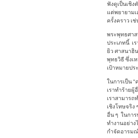
ฟังดูเป็นเชิง
แต่พยายามเอ
ครั้งคราว เ
พระพุทธศาสนา
ประเภทนี้ เ
ยิว ศาสนาฮิ
พุทธวิธี ซึ่ง
เป้าหมายประ
ในการเป็น “ค
เราทำร้ายผู้
เราสามารถทำ
เชิงโทษจริง
อื่น ๆ ในการท
ทำงานอย่างไร
กำจัดอารมณ์