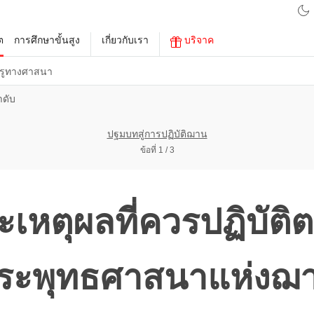
ต
การศึกษาขั้นสูง
เกี่ยวกับเรา
บริจาค
รูทางศาสนา
ำดับ
ปฐมบทสู่การปฏิบัติฌาน
ข้อที่ 1 / 3
ละเหตุผลที่ควรปฏิบัต
ระพุทธศาสนาแห่งฌ