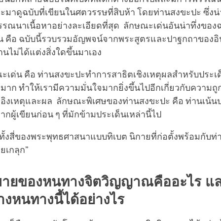
จะมาดูฉบับที่เขียนในศตวรรษที่สิบห้า โดยท่านสงขะปะ ซึ่ง
ณนาเนื้อหาอย่างละเอียดที่สุด ลักษณะเด่นอันน่าทึ่งของฉบ
้น คือ ฉบับนี้รวบรวมอัญพจน์จากพระสูตรและปาฐกถาของอิน
่านไม่ได้แต่งสิ่งใดขึ้นมาเอง
ษณะเด่น คือ ท่านสงขะปะทำการสาธิตเชิงเหตุผลสำหรับประเด็
มาก ทำให้เรามีความมั่นใจมากยิ่งขึ้นไปอีกเกี่ยวกับความถ
่อิงเหตุและผล ลักษณะพิเศษของท่านสงขะปะ คือ ท่านเน้นป
งจากผู้เขียนก่อน ๆ ที่มักข้ามประเด็นเหล่านี้ไป
ทั้งสี่ของพระพุทธศาสนาแบบทิเบต นิกายที่ก่อตั้งพร้อมกับ
ายเกลุก”
ายของหนทางจิตวิญญาณคืออะไร และ
างหนทางนี้ได้อย่างไร