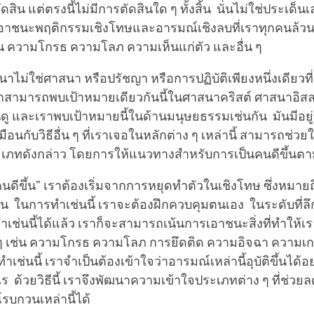
ตัดสิน แต่ตรงนี้ไม่มีการตัดสินใด ๆ ทั้งสิ้น นั่นไม่ใช่ประเด็น
าชนะพฤติกรรมเชิงโทษและอารมณ์เชิงลบที่เราทุกคนล้ว
ช่น ความโกรธ ความโลภ ความเห็นแก่ตัว และอื่น ๆ
ไม่ใช่ศาสนา หรือปรัชญา หรือการปฏิบัติเพียงหนึ่งเดียวที
ราสามารถพบเป้าหมายเดียวกันนี้ในศาสนาคริสต์ ศาสนาอิ
นดู และเราพบเป้าหมายนี้ในด้านมนุษยธรรมเช่นกัน มันมีอยู
เหมือนกับวิธีอื่น ๆ ที่เราเจอในหลักต่าง ๆ เหล่านี้ สามารถช่วย
เภทดังกล่าว โดยการให้แนวทางสำหรับการเป็นคนดีขึ้นตาม
นดีขึ้น” เราต้องเริ่มจากการหยุดทำตัวในเชิงโทษ ซึ่งหมายถ
อื่น ในการทำเช่นนี้ เราจะต้องฝึกควบคุมตนเอง ในระดับที่ลึก
เช่นนี้ได้แล้ว เราก็จะสามารถเน้นการเอาชนะสิ่งที่ทำให้เ
 ๆ เช่น ความโกรธ ความโลภ การยึดติด ความอิจฉา ความเก
ำเช่นนี้ เราจำเป็นต้องเข้าใจว่าอารมณ์เหล่านี้อุบัติขึ้นได้
 ด้วยวิธีนี้ เราจึงพัฒนาความเข้าใจประเภทต่าง ๆ ที่ช่วย
รบกวนเหล่านี้ได้