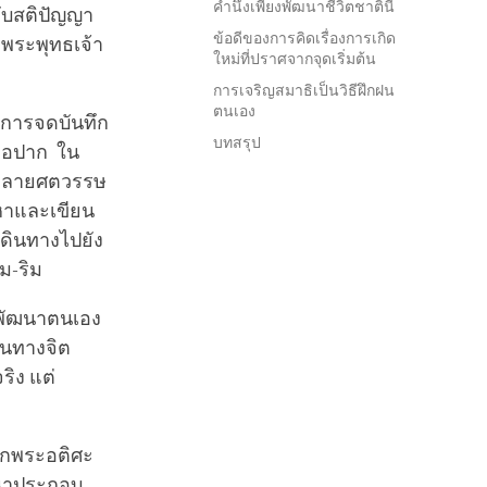
คำนึงเพียงพัฒนาชีวิตชาตินี้
ดับสติปัญญา
ข้อดีของการคิดเรื่องการเกิด
พระพุทธเจ้า
ใหม่ที่ปราศจากจุดเริ่มต้น
การเจริญสมาธิเป็นวิธีฝึกฝน
ตนเอง
ีการจดบันทึก
บทสรุป
ต่อปาก ใน
ร หลายศตวรรษ
อหาและเขียน
เดินทางไปยัง
ัม-ริม
ถพัฒนาตนเอง
ต้นทางจิต
ริง แต่
จากพระอติศะ
ณนาประกอบ