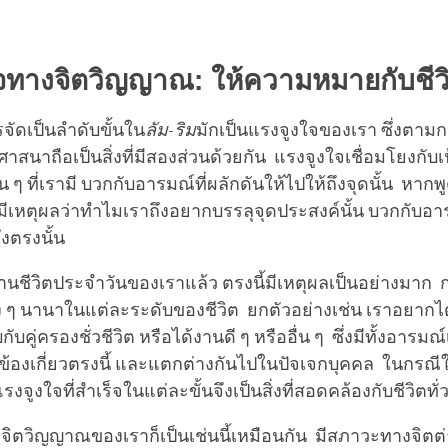
ใจทางจิตวิญญาณ
:
ให้ความหมายกับชีว
การจัดเป็นลำดับขั้นใน
ลัม
-
ริม
มักเป็นแรงจูงใจของเรา ซึ่งตา
สนาถือเป็นสิ่งที่มีสองส่วนด้วยกัน แรงจูงใจเชื่อมโยงกับ
น ๆ ที่เรามี บวกกับอารมณ์ที่ผลักดันให้ไปให้ถึงจุดนั้น หากพ
เรามีเหตุผลว่าทำไมเราถึงอยากบรรลุจุดประสงค์นั้น บวกกับอาร
ึงตรงนั้น
ชีวิตประจำวันของเราแล้ว ตรงนี้มีเหตุผลเป็นอย่างมาก กล
ง ๆ นานาในแต่ละระดับของชีวิต ยกตัวอย่างเช่น เราอยากได
ับคู่ครองชั่วชีวิต หรือได้งานดี ๆ หรืออื่น ๆ ซึ่งมีทั้งอารม
าข้องเกี่ยวตรงนี้ และแตกต่างกันไปในปัจเจกบุคคล ในกรณี
จูงใจที่สำเร็จในแต่ละขั้นจึงเป็นสิ่งที่สอดคล้องกับชีวิตทั
ิตวิญญาณของเราก็เป็นเช่นนี้เหมือนกัน มีสภาวะทางจิตต่าง