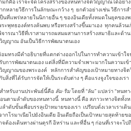
ำถามก็คือ เราจะจัดโครงสร้างของหนทางจิตวิญญาณได้อย่าง
กหลายวิธีการในลักษณะกว้าง ๆ ยกตัวอย่างเช่น วิธีการส
็นที่แพร่หลายในนิกายอื่น ๆ ของอินเดียทั้งหมดในยุคของพ
งที่พระพุทธองค์ทรงค้นพบ หรือทรงสร้างขึ้นมาเอง ทุกคนล้วนเ
งพิจารณาวิธีที่เราสามารถผสมผสานการสร้างสมาธิและด้านอื
ิญญาณ อันเป็นวิธีการพัฒนาตนเอง
ย่อมทรงมีคำอธิบายที่แตกต่างออกไปในการทำความเข้าใจ
บการพัฒนาตนเอง แต่สิ่งที่มีความจำเพาะมากในความเข้าใจ
วิญญาณของพระองค์ หลักการสำคัญของเป้าหมายทางจิ
กับสิ่งที่ได้รับการจัดให้เป็นระดับต่าง ๆ คือแรงจูงใจของเรา
ติสำหรับงานประพันธ์นี้คือ
ลัม
-
ริม
โดยที่ “ลัม” แปลว่า “หนทา
ตอนตามลำดับของหนทางนี้ หนทางนี้ คือ สภาวะทางจิตทั้งหล
ลำดับขั้นเพื่อบรรลุเป้าหมายของเรา เปรียบดั่งเวลาเราเด
ากโรมาเนียไปยังอินเดีย อินเดียถือเป็นเป้าหมายสุดท้ายข
าจต้องเดินทางผ่านตุรกี อิหร่าน และที่อื่น ๆ ก่อนที่เราจะไป