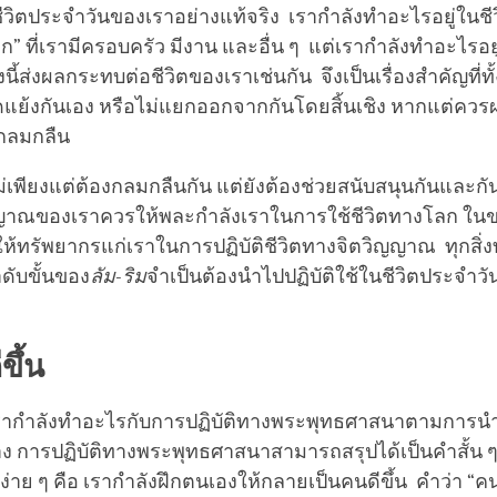
บชีวิตประจำวันของเราอย่างแท้จริง เรากำลังทำอะไรอยู่ในชีวิ
” ที่เรามีครอบครัว มีงาน และอื่น ๆ แต่เรากำลังทำอะไรอย
้ส่งผลกระทบต่อชีวิตของเราเช่นกัน จึงเป็นเรื่องสำคัญที่ท
ขัดแย้งกันเอง หรือไม่แยกออกจากกันโดยสิ้นเชิง หากแต่ค
กลมกลืน
ม่เพียงแต่ต้องกลมกลืนกัน แต่ยังต้องช่วยสนับสนุนกันและกัน
ญาณของเราควรให้พละกำลังเราในการใช้ชีวิตทางโลก ในขณ
ทรัพยากรแก่เราในการปฏิบัติชีวิตทางจิตวิญญาณ ทุกสิ่งทุ
ำดับขั้นของ
ลัม
-
ริม
จำเป็นต้องนำไปปฏิบัติใช้ในชีวิตประจำวั
ขึ้น
นเรากำลังทำอะไรกับการปฏิบัติทางพระพุทธศาสนาตามการนำ
าง การปฏิบัติทางพระพุทธศาสนาสามารถสรุปได้เป็นคำสั้น ๆ 
่าย ๆ คือ เรากำลังฝึกตนเองให้กลายเป็นคนดีขึ้น คำว่า “คน