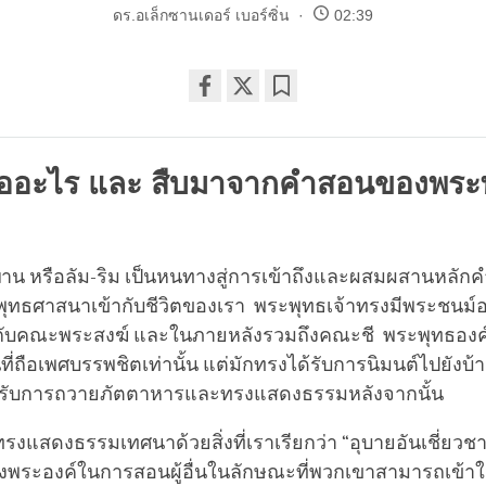
ดร.อเล็กซานเดอร์ เบอร์ซิ่น
02:39
Share
Bookmark
on
facebook
ืออะไร และ สืบมาจากคำสอนของพระพ
 หรือลัม-ริม เป็นหนทางสู่การเข้าถึงและผสมผสานหลักคำ
ธศาสนาเข้ากับชีวิตของเรา พระพุทธเจ้าทรงมีพระชนม์อยู่เ
อมกับคณะพระสงฆ์ และในภายหลังรวมถึงคณะชี พระพุทธองค์
ที่ถือเพศบรรพชิตเท่านั้น แต่มักทรงได้รับการนิมนต์ไปยังบ้
่อรับการถวายภัตตาหารและทรงแสดงธรรมหลังจากนั้น
รงแสดงธรรมเทศนาด้วยสิ่งที่เราเรียกว่า “อุบายอันเชี่ยวช
องพระองค์ในการสอนผู้อื่นในลักษณะที่พวกเขาสามารถเข้าใจได