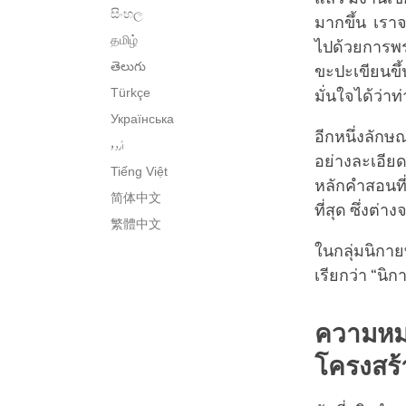
සිංහල
มากขึ้น เรา
தமிழ்
ไปด้วยการพรร
తెలుగు
ขะปะเขียนขึ
Türkçe
มั่นใจได้ว่าท
Українська
อีกหนึ่งลัก
اُردو
อย่างละเอียด
Tiếng Việt
หลักคำสอนที
简体中文
ที่สุด ซึ่งต่า
繁體中文
ในกลุ่มนิกาย
เรียกว่า “นิก
ความหม
โครงสร้