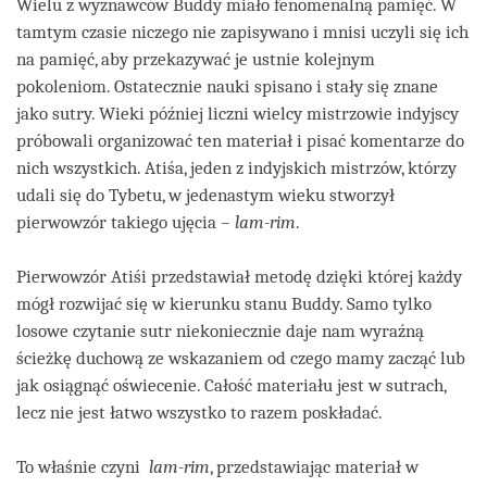
Wielu z wyznawców Buddy miało fenomenalną pamięć. W
tamtym czasie niczego nie zapisywano i mnisi uczyli się ich
na pamięć, aby przekazywać je ustnie kolejnym
pokoleniom. Ostatecznie nauki spisano i stały się znane
jako sutry. Wieki później liczni wielcy mistrzowie indyjscy
próbowali organizować ten materiał i pisać komentarze do
nich wszystkich. Atiśa, jeden z indyjskich mistrzów, którzy
udali się do Tybetu, w jedenastym wieku stworzył
pierwowzór takiego ujęcia –
lam-rim
.
Pierwowzór Atiśi przedstawiał metodę dzięki której każdy
mógł rozwijać się w kierunku stanu Buddy. Samo tylko
losowe czytanie sutr niekoniecznie daje nam wyraźną
ścieżkę duchową ze wskazaniem od czego mamy zacząć lub
jak osiągnąć oświecenie. Całość materiału jest w sutrach,
lecz nie jest łatwo wszystko to razem poskładać.
To właśnie czyni
lam-rim
, przedstawiając materiał w