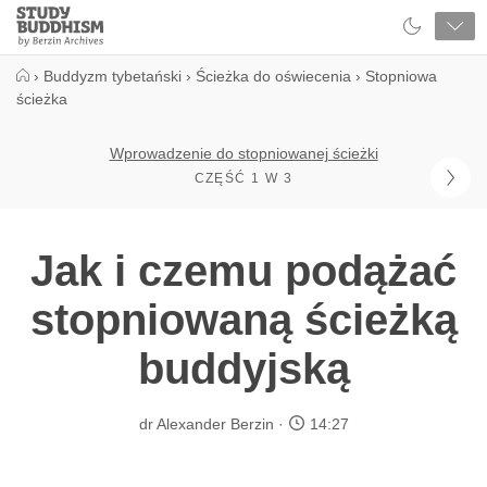
Close
Study
Buddhism
Home
›
Buddyzm tybetański
›
Ścieżka do oświecenia
›
Stopniowa
ścieżka
Wprowadzenie do stopniowanej ścieżki
CZĘŚĆ 1 W 3
Jak i czemu podążać
stopniowaną ścieżką
buddyjską
dr Alexander Berzin
14:27