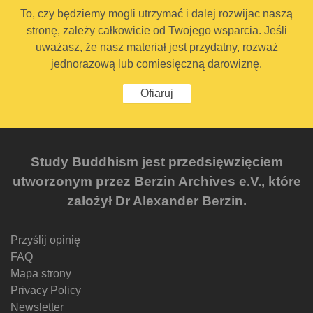
To, czy będziemy mogli utrzymać i dalej rozwijac naszą
stronę, zależy całkowicie od Twojego wsparcia. Jeśli
uważasz, że nasz materiał jest przydatny, rozważ
jednorazową lub comiesięczną darowiznę.
Ofiaruj
Study Buddhism jest przedsięwzięciem
utworzonym przez Berzin Archives e.V., które
założył Dr Alexander Berzin.
Przyślij opinię
FAQ
Mapa strony
Privacy Policy
Newsletter