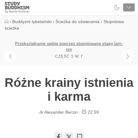
Close
Study
Buddhism
Home
›
Buddyzm tybetański
›
Ścieżka do oświecenia
›
Stopniowa
ścieżka
Przekształcanie siebie poprzez stopniowane etapy lam-
rim
CZĘŚĆ 5 W 7
Różne krainy istnienia
i karma
dr Alexander Berzin
22:59