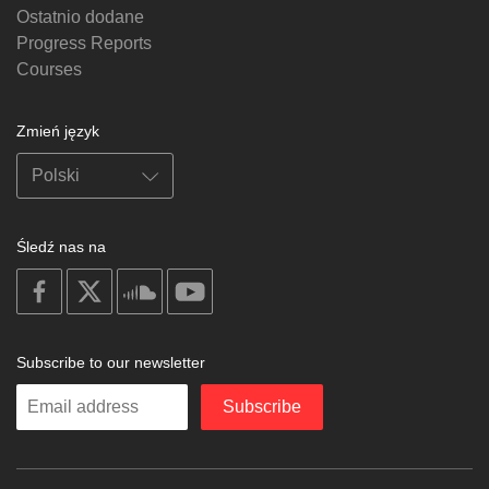
Ostatnio dodane
Progress Reports
Courses
Zmień język
Śledź nas na
on
on
on
on
facebook
X
soundcloud
youtube
Subscribe to our newsletter
Enter
Subscribe
your
email