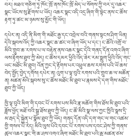
བར། མཐའ་གཅིག་ཏུ་ཁོང་ཁྲོ་ནས་ཁོང་ཁྲོ་མེད་པ་སོགས་ཀྱི་བར་དུ་འཆར་
སྣང་ཡོངས་སུ་རྫོགས་པ་ཡོད། འཆར་སྣང་འདི་འདྲ་ཞིག་གི་སྟེང་ནས་ང་ཚོས་
རྟག་ཏུ་ཚང་མ་ཉམས་སུ་མྱོང་གི་ཡོད།
དཔེར་ན། འདི་ནི་མིག་གི་མཐོང་རྒྱ་དང་འབྲེལ་བའི་གནས་སྟངས་ཤིག་ཡིན།
དེའི་སྐབས་འོད་ཀྱི་འཆར་སྣང་ཆ་ཚང་བ་ཞིག་ཡོད་པ་དང་། ང་ཚོའི་འགྲོ་བ་
མིའི་གྲུབ་ཆ་རགས་པ་ལ་བརྟེན་ནས་འཆར་སྣང་དེའི་གནད་དོན་འགའ་ཞིག་
ལས་རྟོགས་ཐུབ་ཀྱི་མེད། ང་ཚོས་དམར་ཕྱིའི་འོད་ཟེར་རམ་སྨུག་ཕྱིའི་འོད་གང་
ཡང་མཐོང་མི་ཐུབ། འོན་ཀྱང་དེ་རྟོགས་པར་འཕྲུལ་ཆས་རགས་པའི་ཡོ་ཆས་
བེད་སྤྱོད་བྱེད་དགོས། དཔེར་ན། འུག་པ་ལྟ་བུའི་རགས་པའི་གྲུབ་ཆ་ལ་མཚོན་
ན། མཚན་མོའི་སྐབས་སུ་ང་ཚོས་མཐོང་མི་ཐུབ་པ་རྣམས་དེ་དག་གིས་མཐོང་
ཐུབ་ཀྱི་ཡོད།
ཁྱི་ལྟ་བུའི་མིག་གི་དབང་པོ་རགས་པས་མིའི་རྣ་མཆོག་གིས་ཐོས་མི་ཐུབ་པའི་
ཟློས་ཕྱོད་མཐོ་བའི་སྒྲ་ཐོས་ཐུབ་ཀྱི་ཡོད། ང་ཚོ་མིའི་སྣ་ལས་ཀྱང་ཁྱིའི་སྣས་དྲི་
མ་རྦད་དེ་སྐྱེན་པ་སྣོམ་ཐུབ་ཀྱི་ཡོད། གནད་དོན་འདི་དག་གང་ལ་གང་འཚམ་
གྱི་གསལ་པོ་རེད། མིའི་ལུས་པོའི་དབང་པོ་རགས་པས་དབང་ཤེས་ཀྱི་གནས་
ཚུལ་འཆར་སྣང་གི་ཆ་ཤས་འགའ་ཞིག་མཐོང་མི་ཐུབ་པའི་རྒྱུ་མཚན་ཙམ་