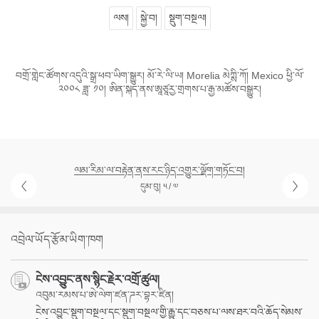
ལས།
སྐྱེ་བ།
སྡུག་བསྔལ།
བགྲོ་གླེང་ཚོགས་འདུའི་སྒྲ་ཕབ་ཡིག་སྒྱུར། མོ་རེ་ལི་ཡ། Morelia མེཀྶི་ཀོ། Mexico ཕྱི་ལོ་
༢༠༠༨ ཟླ་ ༡༠། ཨིན་སྐད་ནས་ཨཱཙཱརྱ་གྲགས་པ་རྒྱ་མཚོས་བསྒྱུར།
ལམ་རིམ་ལ་བརྟེན་ནས་རང་ཉིད་འགྱུར་ལྡོག་གཏོང་བ།
དུམ་བུ། ༥ / ༧
འབྲེལ་ཡོད་རྩོམ་ཡིག་ཁག
ངེས་འབྱུང་ནས་སྙིང་རྗེར་འགྲོ་ཚུལ།
འབུམ་རམས་པ་ཨེ་ལེག་ཛན་ཌར་བྷར་ཛིན།
ངེས་འབྱུང་སྡུག་བསྔལ་དང་སྡུག་བསྔལ་གྱི་རྒྱུ་དང་བཅས་པ་ལས་ཐར་བའི་ཆོད་སེམས་