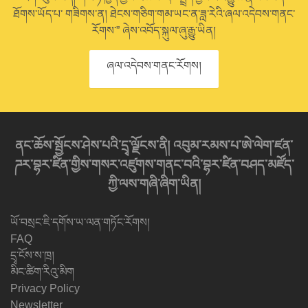
ཐོགས་ཡོད་པ་ གཟིགས་ན། ཐེངས་གཅིག་གམ་ཡང་ན་ཟླ་རེའི་ཞལ་འདེབས་གནང་
རོགས་” ཞེས་འབོད་སྐུལ་ཞུ་རྒྱུ་ཡིན།
ཞལ་འདེབས་གནང་རོགས།
ནང་ཆོས་སྦྱོངས་ཤེས་པའི་དྲྭ་ལྗོངས་ནི། འབུམ་རམས་པ་ཨེ་ལེག་ཛན་
ཌར་བྷར་ཛིན་གྱིས་གསར་འཛུགས་གནང་བའི་བྷར་ཛིན་བཤད་མཛོད་
ཀྱི་ལས་གཞི་ཞིག་ཡིན།
ཡོ་བསྲང་ཇི་དགོས་ཡ་ལན་གཏོང་རོགས།
FAQ
དྲྭ་ངོས་ས་ཁྲ།
མིང་ཚིག་རིའུ་མིག
Privacy Policy
Newsletter