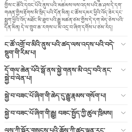
གྱིས་ང་ཚོའི་དབང་པོའི་ནུས་པའི་མཚམས་ལས་འདས་པའི་ཆ་ཤས་དེ་དག་
གཞན་གྱིས་རྟོགས་མི་སྲིད་པའི་དོན་མིན། ང་ཚོས་དམར་ཕྱིའི་འོད་ཟེར་དང་
སྨུག་ཕྱིའི་འོད་མཐོང་མི་ཐུབ་པའི་རྒྱུ་མཚན་ཙམ་གྱིས་དེ་དག་མེད་ཅེས་པའི་
དོན་མིན། དེ་ལ་གྲུབ་ཆ་རགས་པ་མི་འདྲ་བ་ཞིག་དགོས་པ་ཙམ་རེད།
ང་ཚོ་འགྲོ་བ་མིའི་ནུས་པའི་ཚད་ལས་འདས་པའི་བདེ་
སྡུག་གི་རིམ་པ།
དོ་གལ་ཆེན་པོའི་སྒོ་ནས་སྐྱེ་གནས་མི་འདྲ་བའི་ནང་
སྐྱེ་བ་ལེན་པ།
སྐྱེ་བ་བཟང་པོ་ཞིག་གི་ཆེད་དུ་རྒྱུ་རྣམས་གསོག་པ།
སྐྱེ་བ་བཟང་པོ་ཞིག་གི་རྒྱུ། བཟང་སྤྱོད་ཀྱི་ཚུལ་ཁྲིམས།
ལས་ཀྱི་སྐོར་གསུངས་པའི་ཆོས་ཀྱི་ཚད་ལྡན་རང་