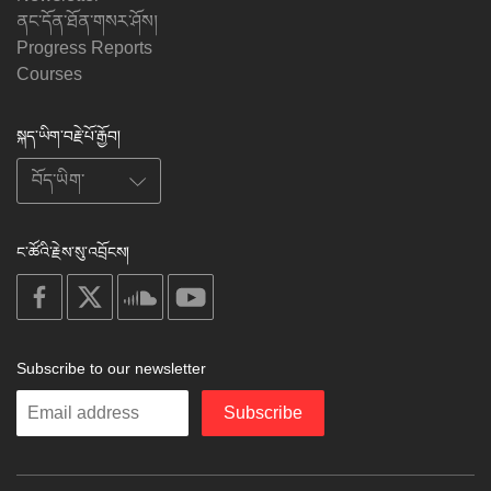
ནང་དོན་ཐོན་གསར་ཤོས།
Progress Reports
Courses
སྐད་ཡིག་བརྗེ་པོ་རྒྱོབ།
ང་ཚོའི་རྗེས་སུ་འབྲོངས།
on
on
on
on
facebook
X
soundcloud
youtube
Subscribe to our newsletter
Enter
Subscribe
your
email