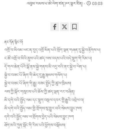
འབུམ་རམས་པ་ཨེ་ལེག་ཛན་ཌར་བྷར་ཛིན།
03:03
Share
Bookmark
on
ནང་དོན་སྙིང་པོ།
facebook
འགྲོ་བ་མིའམ་ཡང་ན་དུད་འགྲོ་མིན་པའི་སྲོག་ལྡན་གཞན་དུ་སྐྱེ་བ་རྟོགས་པ།
ང་ཚོ་འགྲོ་བ་མིའི་ནུས་པའི་ཚད་ལས་འདས་པའི་བདེ་སྡུག་གི་རིམ་པ།
དོ་གལ་ཆེན་པོའི་སྒོ་ནས་སྐྱེ་གནས་མི་འདྲ་བའི་ནང་སྐྱེ་བ་ལེན་པ།
སྐྱེ་བ་བཟང་པོ་ཞིག་གི་ཆེད་དུ་རྒྱུ་རྣམས་གསོག་པ།
སྐྱེ་བ་བཟང་པོ་ཞིག་གི་རྒྱུ། བཟང་སྤྱོད་ཀྱི་ཚུལ་ཁྲིམས།
ལས་ཀྱི་སྐོར་གསུངས་པའི་ཆོས་ཀྱི་ཚད་ལྡན་རང་བཞིན།
མི་དགེ་བའི་སྤྱོད་ལམ་དང་སྡུག་བསྔལ་དབར་གྱི་རྒྱུའི་འབྲེལ་བ།
མི་དགེ་བའི་སྤྱོད་ལམ་གྱི་གྲོགས་སུ་གྱུར་བའི་སེམས་བྱུང་ཁག
དགེ་བའི་སྤྱོད་ལམ་ལ་གྲོགས་བྱེད་པའི་སེམས་བྱུང་ཁག
ཐོག་མའི་ཀུན་སློང་གི་རིམ་པའི་ཕྱོགས་བསྡོམས།