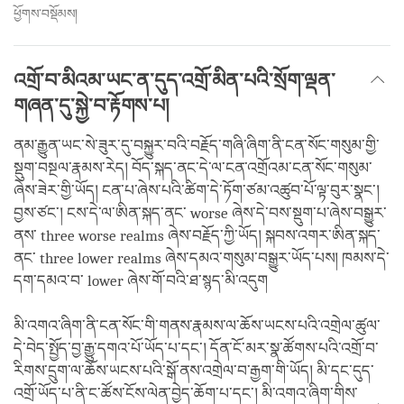
ཕྱོགས་བསྡོམས།
འགྲོ་བ་མིའམ་ཡང་ན་དུད་འགྲོ་མིན་པའི་སྲོག་ལྡན་
གཞན་དུ་སྐྱེ་བ་རྟོགས་པ།
ནམ་རྒྱུན་ཡང་སེ་ཟུར་དུ་བསྐྱུར་བའི་བརྗོད་གཞི་ཞིག་ནི་ངན་སོང་གསུམ་གྱི་
སྡུག་བསྔལ་རྣམས་རེད། བོད་སྐད་ནང་དེ་ལ་ངན་འགྲོའམ་ངན་སོང་གསུམ་
ཞེས་ཟེར་གྱི་ཡོད། ངན་པ་ཞེས་པའི་ཚིག་དེ་ཏོག་ཙམ་འཚུབ་པོ་ལྟ་བུར་སྣང་།
བྱས་ཙང་། ངས་དེ་ལ་ཨིན་སྐད་ནང་ worse ཞེས་དེ་བས་སྡུག་པ་ཞེས་བསྒྱུར་
ནས་ three worse realms ཞེས་བརྗོད་ཀྱི་ཡོད། སྐབས་འགར་ཨིན་སྐད་
ནང་ three lower realms ཞེས་དམའ་གསུམ་བསྒྱུར་ཡོད་པས། ཁམས་དེ་
དག་དམའ་བ་ lower ཞེས་གོ་བའི་ཐ་སྙད་མི་འདུག
མི་འགའ་ཞིག་ནི་ངན་སོང་གི་གནས་རྣམས་ལ་ཆོས་ཡངས་པའི་འགྲེལ་ཚུལ་
དེ་བེད་སྤྱོད་བྱ་རྒྱུ་དགའ་པོ་ཡོད་པ་དང་། དོན་ངོ་མར་སྣ་ཚོགས་པའི་འགྲོ་བ་
རིགས་དྲུག་ལ་ཆོས་ཡངས་པའི་སྒོ་ནས་འགྲེལ་བ་རྒྱག་གི་ཡོད། མི་དང་དུད་
འགྲོ་ཡོད་པ་ནི་ང་ཚོས་ངོས་ལེན་བྱེད་ཆོག་པ་དང་། མི་འགའ་ཞིག་གིས་