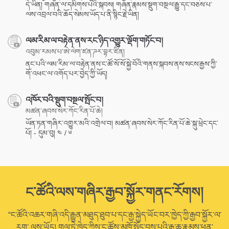
དེ་ཡིན། གཞན་ལ་དམིགས་པའི་སྐབས། གཞན་རྣམས་སྡུག་བསྔལ་རྒྱུ་དང་བཅས་པ་
ལས་འབྲལ་བའི་ཆོད་སེམས་ཡོད་པ་ནི་སྙིང་རྗེ་ཡིན།
ལམ་རིམ་ལ་བརྟེན་ནས་རང་ཉིད་འགྱུར་ལྡོག་གཏོང་བ།
འབུམ་རམས་པ་ཨེ་ལེག་ཛན་ཌར་བྷར་ཛིན།
ནང་པའི་ལམ་རིམ་ལ་བརྟེན་ནས་ང་ཚོ་སོ་སོ་སྐྱེ་བོའི་གནས་སྐབས་ནས་སངས་རྒྱས་ཀྱི་
གོ་འཕང་ལ་འགོད་པར་བྱེད་ཀྱི་ཡོད།
འཁོར་བའི་སྡུག་བསྔལ་སྤོང་བ།
མཚན་ཞབས་སེར་ཀོང་རིན་པོ་ཆེ།
ཡོན་ཏན་གཞིར་འགྱུར་མའི་འགྲེལ་བ། མཚན་ཞབས་སེར་ཀོང་རིན་པོ་ཆེ་སྐུ་ཕྲེང་དང་
པོ། - དུམ་བུ། ༤ / ༦
ང་ཚོའི་ལས་གཞིར་རྒྱབ་སྐྱོར་གནང་རོགས།
“ང་ཚོའི་འཆར་གཞི་འདི་རྒྱུན་མཐུད་ཐུབ་པ་དང་རྒྱ་སྐྱེད་ཡོང་བར་ཁྱེད་ཀྱི་རྒྱབ་སྐྱོར་ལ་
རག་ ལུས་ཡོད། གལ་ཏེ་ཁྱེད་ཀྱིས་ང་ཚོས་མཁོ་སྤྲོད་བྱས་པའི་རྒྱུ་ཆ་རྣམས་ཕན་