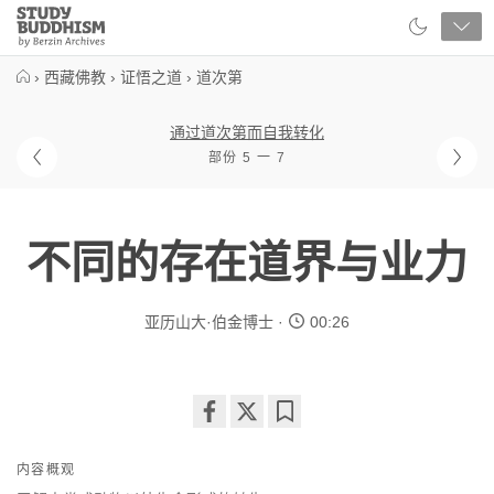
Close
Study
Buddhism
Home
›
西藏佛教
›
证悟之道
›
道次第
通过道次第而自我转化
部份 5 一 7
不同的存在道界与业力
亚历山大·伯金博士
00:26
Share
Bookmark
on
内容概观
facebook