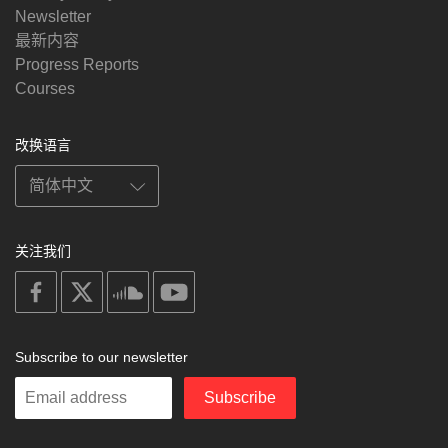
Newsletter
最新内容
Progress Reports
Courses
改换语言
关注我们
on
on
on
on
facebook
X
soundcloud
youtube
Subscribe to our newsletter
Enter
Subscribe
your
email