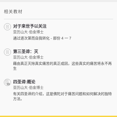
相关教材
对于来世予以关注
亚历山大·伯金博士
通过道次第而自我转化 - 部份 4 一 7
第三圣谛：灭
亚历山大·伯金博士
藉由真正灭除真实痛苦的真正成因，这些真实的痛苦将永不再
生
四圣谛:概论
亚历山大·伯金博士
有关四圣谛的介绍，这是佛陀对于痛苦问题和如何解决的独特
方法。