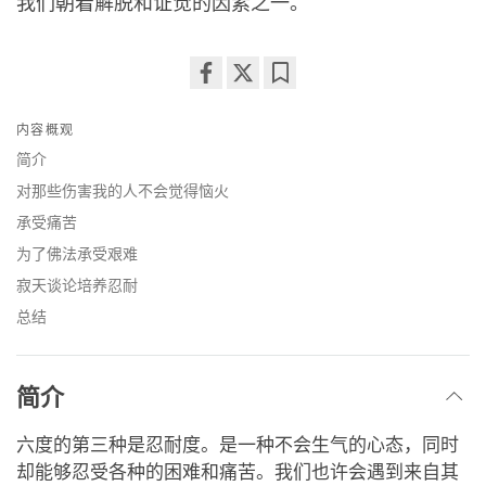
我们朝着解脱和证觉的因素之一。
Share
Bookmark
on
内容概观
facebook
简介
对那些伤害我的人不会觉得恼火
承受痛苦
为了佛法承受艰难
寂天谈论培养忍耐
总结
简介
六度的第三种是忍耐度。是一种不会生气的心态，同时
却能够忍受各种的困难和痛苦。我们也许会遇到来自其