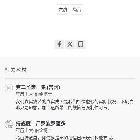
六度
痛苦
Share
Bookmark
on
facebook
相关教材
第二圣谛：集 (苦因)
亚历山大·伯金博士
我们真实痛苦的真实成因是我们相信虚假的实际状况，不明白
那只是幻想，加上这所带来的烦恼与强制性习气。
持戒度：尸罗波罗蜜多
亚历山大·伯金博士
藉由持戒度，即使是最高的证悟目标我们也能完成。