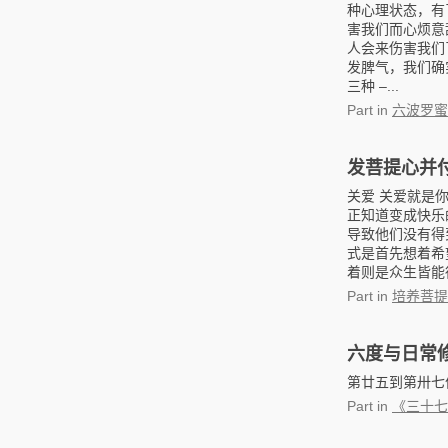
种心理状态，有
害我们而心烦意
人会来伤害我们
发脾气，我们确
三种 –...
Part
in
六波罗蜜
发菩提心并
关爱 关爱就是
正知道变成快乐
导致他们没有得
式是首先想着希
着则是众生皆能
Part
in
培养菩提
六度与日常
第廿五到第卅七偈
Part
in
《三十七