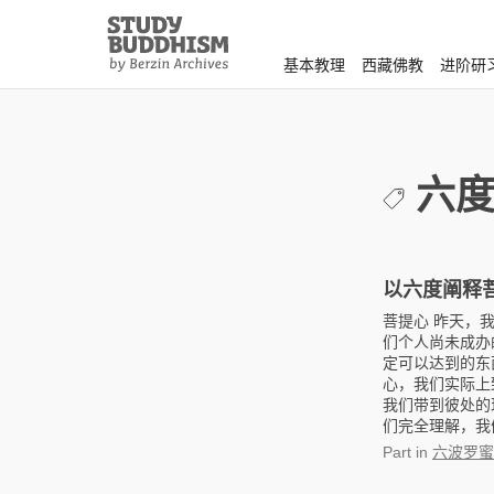
Close
Study
Buddhism
基本教理
西藏佛教
进阶研
Home
六
以六度阐释
菩提心 昨天，
们个人尚未成办
定可以达到的东
心，我们实际上
我们带到彼处的
们完全理解，我们
Part
in
六波罗蜜