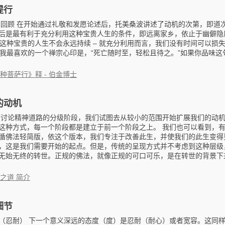
提行
 回顾 在开始通过礼敬和发愿论述后，托美桑波讲述了动机的次第，即道
后是最有利于充分利用这种宝贵人生的条件，即远离家乡，依止于幽僻隐
 即这种宝贵的人生不会永远持续 – 就充分利用而言，我们没有时间可以损
– 我最喜欢的一个禅宗心印是，“死亡随时至，轻松且待之。”如果你品味
种菩萨行》释 - 伯金博士
的动机
在讨论精神道路的分级阶段，我们试图去从较小的范围开始扩展我们的动
这种方式，每一个阶段都是建立于前一个阶段之上。 我们也可以看到，
循佛法轻简版，依这个版本，我们专注于改善此生，并使我们的此生变得
，这是我们需要开始的起点。但是，传统的呈现方式并不考虑到这种层级
无始无终的转世。正规的佛法，就像正规的可口可乐，是在转世的背景下
之道 简介
细节
（忍耐） 下一个意义深远的态度（度）是忍耐（耐心）或者宽容。这同