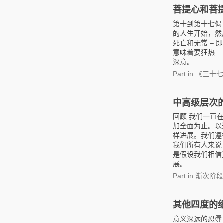
菩提心和菩
第十到第十七偈
的人生开始，然
死亡和无常 –
意味着要狂热 
深意。...
Part
in
《三十七
中高级层次
回顾 我们一直
加全面为止。以
样进展。我们遵
我们所有人来说
是假设我们相信
展。...
Part
in
渐次阶段
其他四度的
意义深远的忍辱