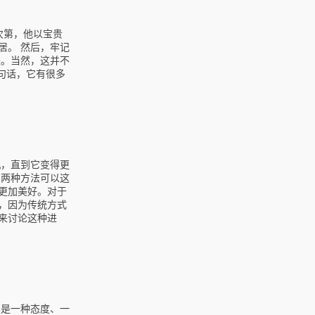
次第，他以宝贵
居。 然后，牢记
失。当然，这并不
这句话，它有很多
机，直到它变得更
有两种方法可以这
更加美好。对于
，因为传统方式
来讨论这种进
样是一种态度、一