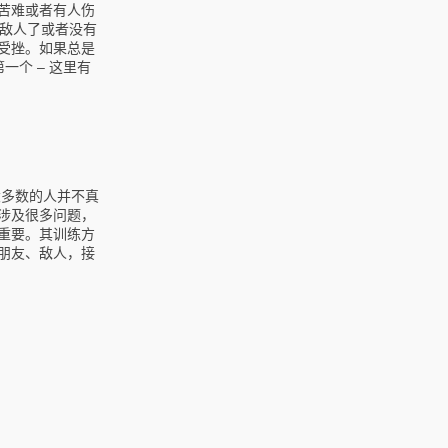
苦难或者有人伤
有敌人了或者没有
受挫。如果总是
个 – 这里有
大多数的人并不真
涉及很多问题，
重要。其训练方
朋友、敌人，接