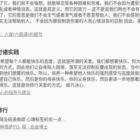
了它，我们就不会恼怒，就能够忍受各种困难和苦难。我们不会因为遭受
乱或者神情沮丧。这就是其定义。而它的效力 – 这不是说我们再也不会
了，它的意思是我们不会生气或者泄气或者不愿意帮助人；我们不会感到
实无法帮助别人。 不会因为那些制造伤害的人而心情沮丧的忍耐 因此，第一
：六度(六圆满)的细节
付诸实践
你希望每个人都能快乐的态度，这就是所谓的关爱。我们都想要快乐，但
的方式，因此他们让自身陷入困境，落至无法控制反覆出现的状态，当中
到他们想要的快乐。所以，培养一种希望他人快乐的强烈感受与态度就很
望自己快乐，然后是你的母亲快乐、你的父亲快乐，然后更进一步地想着
得乐。这就是你修行关爱的方式。 超凡决心...
心的指导与建议
修行
及结语偈颂 心理标签的另一点...
种菩萨行》释 - 伯金博士