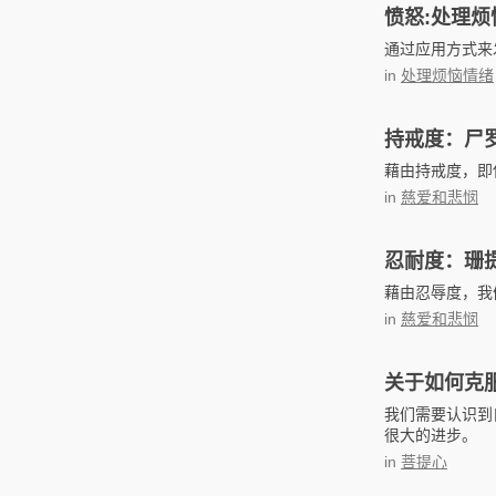
愤怒:处理烦
通过应用方式来
in
处理烦恼情绪
持戒度：尸
藉由持戒度，即
in
慈爱和悲悯
忍耐度：珊
藉由忍辱度，我
in
慈爱和悲悯
关于如何克
我们需要认识到
很大的进步。
in
菩提心