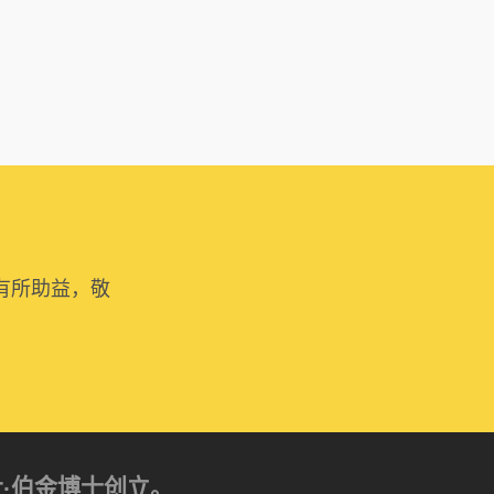
有所助益，敬
亚历山大·伯金博士创立。