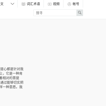
词汇术语
视频
帐号
Enter
Search
search
term
菩提心都是针对我
上，它是一种肯
着相对的菩提
：通过能够切实把
样一种意愿。我