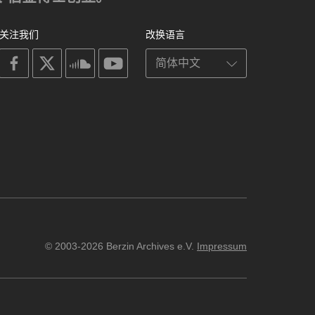
关注我们
改换语言
on
on
on
on
facebook
X
soundcloud
youtube
© 2003-2026 Berzin Archives e.V.
Impressum