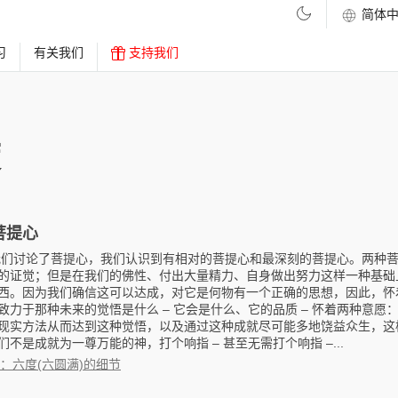
习
有关我们
支持我们
度
菩提心
我们讨论了菩提心，我们认识到有相对的菩提心和最深刻的菩提心。两种
的证觉；但是在我们的佛性、付出大量精力、自身做出努力这样一种基础
西。因为我们确信这可以达成，对它是何物有一个正确的思想，因此，怀
致力于那种未来的觉悟是什么 – 它会是什么、它的品质 – 怀着两种意愿
现实方法从而达到这种觉悟，以及通过这种成就尽可能多地饶益众生，这
不是成就为一尊万能的神，打个响指 – 甚至无需打个响指 –...
：六度(六圆满)的细节