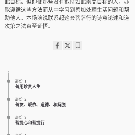
此目标。但即使那些没有抱持如此崇高目标的人，亦
能遵循这些方法而从中学习到善加处理生活问题和帮
助他人。本场演说联系起这套菩萨行的诗意论述和道
次第之法直至证悟。
Share
Bookmark
on
facebook
部份 1
善用珍贵人生
部份 2
善友、皈依、道德、和解脱
部份 3
菩提心和菩提行