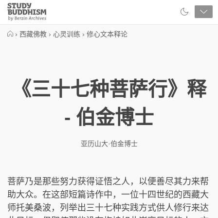
Close
Study
Buddhism
Home
›
西藏佛教
›
心灵训练
›
修心文本释论
《三十七种菩萨行》释
- 伯金博士
亚历山大·伯金博士
菩萨乃是那些努力获得证悟之人，以便善尽其力来帮
助大众。在这部短篇诗作中，一位十四世纪的西藏大
师托美桑波，列举出三十七种实践方式供人修行来达