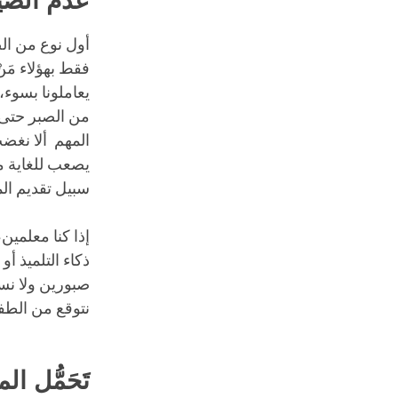
عدم الضي
أول نوع من الص
فقط بهؤلاء مَ
يعاملونا بسوء،
من الصبر حتى هؤ
المهم ألا نغضب
يصعب للغاية مس
سبيل تقديم الم
إذا كنا معلمين
ذكاء التلميذ أ
صبورين ولا نست
نتوقع من الطف
تَحَمُّل ال