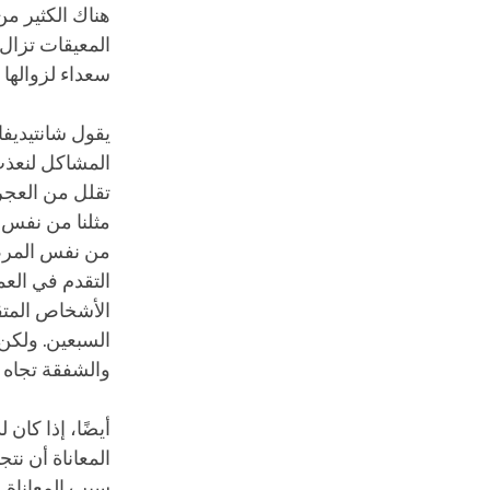
هناك الكثير من
المعيقات تزال
سعداء لزوالها 
يقول شانتيديفا
المشاكل لنعذب أ
تقلل من العجرف
مثلنا من نفس ا
من نفس المرض 
التقدم في الع
الأشخاص المتق
السبعين. ولكن 
والشفقة تجاه 
أيضًا، إذا كان 
المعاناة أن ن
سبب المعاناة. 