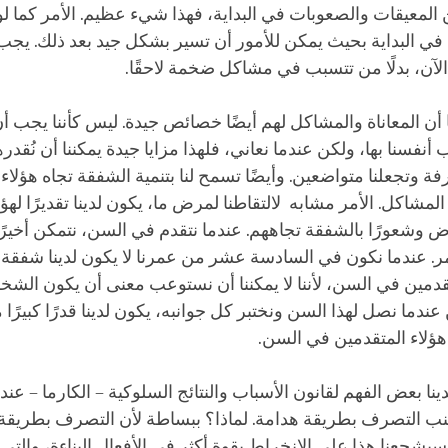
 المعيقات والصعوبات في البداية، فهذا شيء عظيم. الأمر كما ل
 في البداية بحيث يمكن للأمور أن تسير بشكل جيد بعد ذلك. يجب
الآن، بدلًا من تتسبب في مشاكل ضخمة لاحقًا.
 أن المعاناة والمشاكل لهم أيضًا خصائص جيدة. ليس كأننا يجب 
نفسنا بها، ولكن عندما نعاني، فلهذا مزايا جيدة يمكننا أن نُقدرها
ة وتجعلنا متواضعين. وأيضًا تسمح لنا بتنمية الشفقة تجاه هؤلاء
لمشاكل. الأمر مشابه لالتقاطنا لمرض ما، يكون لدينا تقديرًا لهؤ
وشعورًا بالشفقة تجاههم. عندما نتقدم في السن، نتمكن أخيرًا
مر. عندما نكون في السادسة عشر من عمرنا لا يكون لدينا شفقة 
دمين في السن، لأننا لا يمكننا أن نستوعب معنى أن يكون ال
عندما نصل لهذا السن ونختبر كل جوانبه، يكون لدينا قدرًا كبيرًا 
هؤلاء المتقدمين في السن.
لدينا بعض الفهم لقانون الأسباب والنتائج السلوكية – الكارما – عند
تجنب التصرف بطريقة هدامة. لماذا؟ ببساطة لأن التصرف بطريقة
سيشجعنا هذا على الانخراط بقوة أكثر في الأفعال البناءة، والت