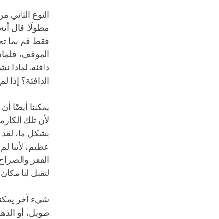
النوع الثاني م
مطولًا. قال أن
فقط قم بما تحت
الموقف، فلماذا
دافئة. لماذا ن
الدافئة؟ إذا لم
يمكننا أيضًا أن
لأن تلك الكارم
بشكل ما، لقد نج
عظيم، لأننا لم
القفز والصراخ 
لتقبل لنا مكان
شيء آخر يمكننا
طويل، أو الذه