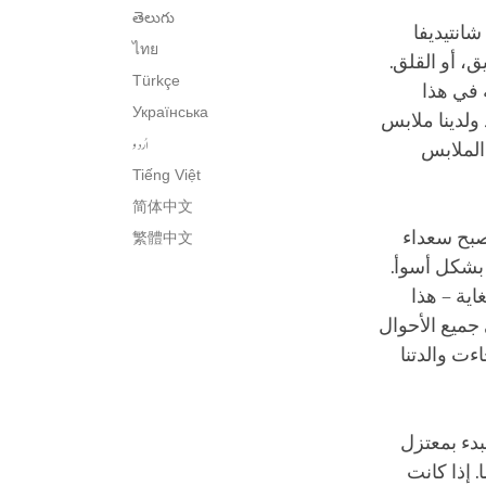
తెలుగు
انتيديفا
ไทย
، أو القلق.
Türkçe
ه في هذا
Українська
ولدينا ملابس
اُردو
الملابس
Tiếng Việt
简体中文
نصبح سعداء
繁體中文
ا بشكل أسوأ.
اية – هذا
 جميع الأحوال
ءت والدتنا
بدء بمعتزل
 إذا كانت