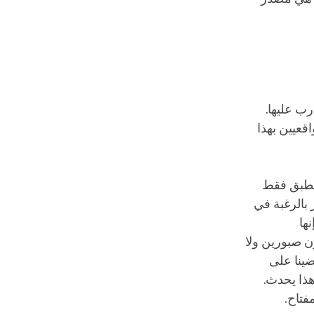
رب عليها.
قعيين بهذا
ينطبق فقط
 بالرغبة في
نها
ن صبورين ولا
ضينا على
هذا يحدث.
فتاح.