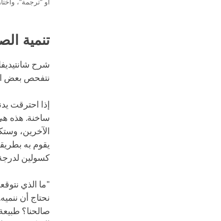
أو "ترجمة"، واختا
تنمية الص
شرح شانتيديفا 
نتفحص بعض الأ
إذا احترقت يدن
ساخنة. هذه هي 
الآخرين، وستكو
يقوم به بطريقة 
كسولين لدرجة 
"ما الذي نتوقع
نحتاج أن ننمي
صالحنا؟ طبيعة