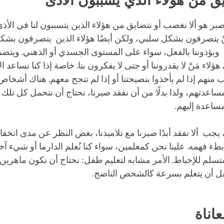
ق من هؤلاء الذي يسببون الأذى
بر هو ألا نغضب أو نتضايق من هؤلاء الذين يتسببون لنا في الأذى.
نْ يتصرفون بشكل سلبي، ولكن أيضًا هؤلاء الذين يتصرفون بشك
 ويؤذوننا بالفعل، سواء على المستوى الجسدي أو الذهني. ويتضم
لاء مَنْ لا يقدروننا أو حتى لا يفكرون بنا. خاصة إذا كنا نساعد 
 منهم إذا لم يأخذوا بنصيحتنا أو إذا لم تنجح معهم. هناك أشخاص
اعدتهم، ولذا بدلًا من أن نفقد صبرنا، نحتاج أن نتحمل كل تلك
ساعدة إليهم.
، يجب ألا نفقد أبدًا صبرنا مع تلاميذنا، بغض النظر عن مدى ان
و بطء فهمه. علينا نحن كمعلمين، سواء كنا نُعلم الدارما أو شيء آ
سلم للإحباط. الأمر مشابه لتعليم طفل: نحتاج أن نكون ماهرين؛ ل
ل أن يتعلم بسرعة كالشخص الناضج.
معاناة