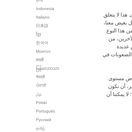
हिन्दी
Indonesia
 هذا لا يتعلق
Italiano
ل بغيض معنا،
日本語
ن هذا النوع
ខ្មែរ
الآخرين، من
한국어
 عديدة
Монгол
 الصعوبات في
मराठी
မြန်မာဘာသာ
नेपाली
خفاض مستوى
ਪੰਜਾਬੀ
خر، أن نكون
پنجابی
ا يمكننا أن
Polski
Português
Русский
தமிழ்