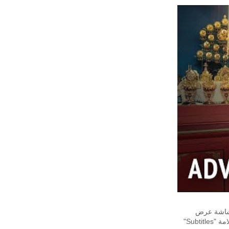
على يمين شاشة عرض
الفيديو. لتغير لغة الترجمة، يُرجى الضغط على علامة "Settings" أو "إعدادات"، ثم أضغط على علامة "Subtitles"