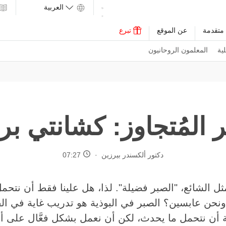
متقدمة
عن الموقع
تبرع
ية
المعلمون الروحانيون
 المُتجاوز: كشانتي برا
دكتور ألكسندر بيرزين
07:27
ثل الشائع، "الصبر فضيلة". لذا، هل علينا فقط أن نتحم
نحن عابسين؟ الصبر في البوذية هو تدريب غاية في القو
أن نتحمل ما يحدث، لكن أن نعمل بشكل فعَّال على أذها