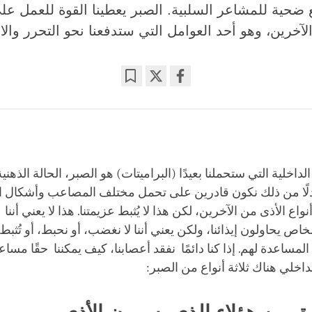
قع ضحية للمشاعر السلبية. الصبر يعطينا القوة للعمل عل
لآخرين، وهو أحد العوامل التي ستدفعنا نحو التحرر والاس
Bookmark
Share
on
facebook
داخلية التي ستحملنا بعيدًا (البراميتات) هو الصبر، الحالة الذهنية 
ًا من ذلك نكون قادرين على تحمل مختلف المصاعب وأشكال الم
اع الأذى من الآخرين، لكن هذا لا يُثبط عزيمتنا. هذا لا يعني أننا 
اص يحاولون إيذائنا، ولكن يعني أننا لا نغضب، أو نحبط، أو تُثبط 
المساعدة لهم. إذا كنا دائمًا نفقد أعصابنا، كيف يمكننا حقًا مسا
داخلي هناك ثلاثة أنواع من الصبر: