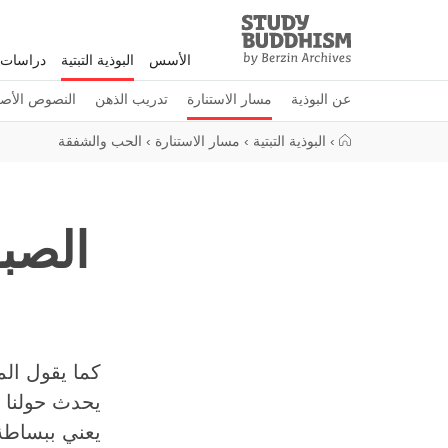
Study
Clos
Buddhism
الأسس
البوذية التبتية
دراسات 
Home
عن البوذية
مسار الاستنارة
تدريب الذهن
النصوص الأصل
›
البوذية التبتية
›
مسار الاستنارة
›
الحب والشفقة
الصبر
كما يقول الم
يحدث حولنا و
يعني ببساطة 