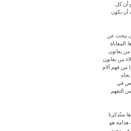
و أن كل
 أن نكون
أن نبحث عن
. المعاناة
 من يعانون
لاء من يعانون
 من فهم آلام
تجاه
شخص في
من التفهم
ها ستُذكرنا
 هدامة هو
ي هي مصدر