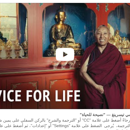
شي تيسرينغ — "نصيحة للحياة"
لتشغيل الترجمة، رجاءً أضغط على علامة "CC" أو "الترجمة والشرح" بالركن السفلي 