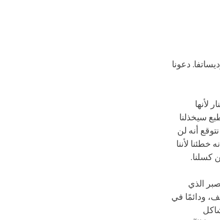
ساتفا. دعونا
 لأنها
بع سيخذلنا
توقع أنه لن
 خطئنا لأننا
 كسلنا.
صبر الذي
، ودائمًا في
شاكل