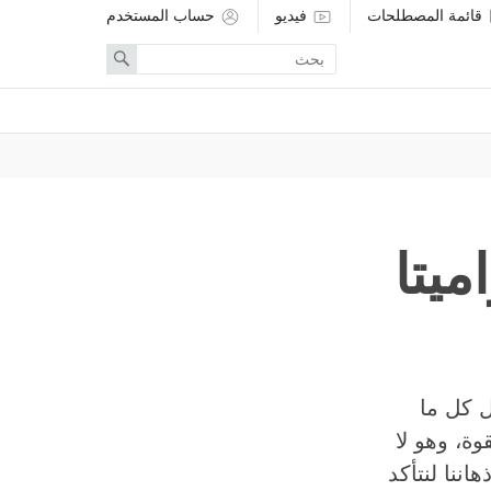
قائمة المصطلحات
فيديو
حساب المستخدم
Enter
Search
search
term
ميتا
ل كل ما
ة، وهو لا
ننا لنتأكد