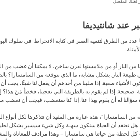
ر لغتك المفضل
بر عند شانتيديفا
عدد من الطرق لتنمية الصبر في كتابه الانخراط في سلوك البودي
مثلة:
ا من النار أو من ملامستها لفرن ساخن، لا يمكننا أن غضب من النار
طبيعة النار. بشكل مشابه، ما الذي نتوقعه من السامسارا؟ بالط
ن الأشياء صعبة. إذا طلبنا من أحدهم أن يفعل لنا شيئًا، يجب أن ن
صحيحة. إذا لم يقوم به بالطريقة التي تعجبنا، فخطأ مَنْ هذا؟ إنه
سؤالنا له أن يقوم بهذا عنا. إذا كنا سنغضب، فيجب أن نغضب من
ه من السامسارا"، هذه عبارة من المفيد أن نتذكرها لكل أنواع ال
ه. هل نعتقد أن الحياة ستكون سهلة وكل شيء سيسير بشكل لطيف
 كل لحظة من حياتنا هي سامسارا – وهذا مرادف للمعاناة والم