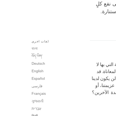
ى نفع كلٍ
تنارة.
لغات اخرى
বাংলা
བོད་ཡིག་
Deutsch
التي بها لا
عاناة. قد
English
لن يكون لدينا
Español
عزيمتنا، أو
فارسی
عدة الآخرين؟
Français
ગુજરાતી
עִבְרִית‎