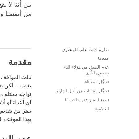
من أننا لا ن
من أنفسنا وا
نظرة عامة على المحتوى
مقدمة
مقدمة
عدم الضيق من هؤلاء الذي
يسببون الأذى
ثالث المواقف ال
تَحَمُّل المعاناة
نغضب، لكن بدل
تَحَمُّل الصعاب من أجل الدارما
نواجه مختلف أنو
تنمية الصبر عند شانتيديفا
أي أعداء أو أشخ
الخلاصة
ننفر من تقديم 
بهذا الموقف ال