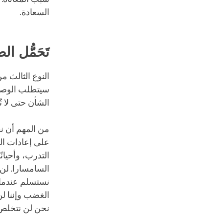
السعادة.
تَحَمُّل 
النوع الثالث م
سيتطلب الوصول 
الشأن حتى لا ت
من المهم أن نف
على إعادات الم
التدرب، وأحيانًا 
السامسارا. لن
نستسلم عندما لا
الغضب وإننا لن
نحن لن نتخلص 