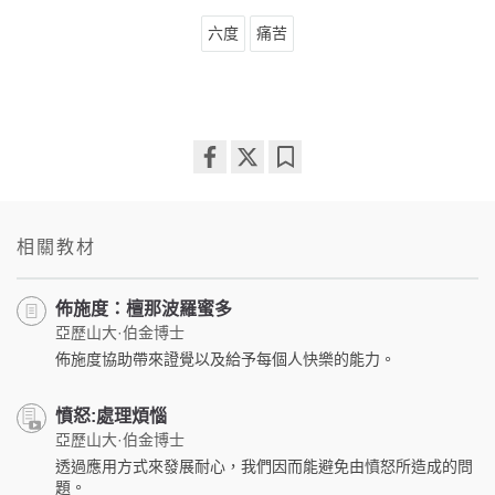
六度
痛苦
Share
Bookmark
on
facebook
相關教材
佈施度：檀那波羅蜜多
亞歷山大·伯金博士
佈施度協助帶來證覺以及給予每個人快樂的能力。
憤怒:處理煩惱
亞歷山大·伯金博士
透過應用方式來發展耐心，我們因而能避免由憤怒所造成的問
題。