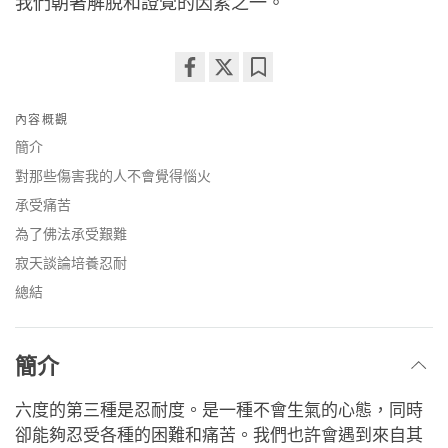
我們朝著解脫和證覺的因素之一。
Share
Bookmark
on
內容概觀
facebook
簡介
對那些傷害我的人不會覺得惱火
承受痛苦
為了佛法承受艱難
寂天談論培養忍耐
總結
簡介
六度的第三種是忍耐度。是一種不會生氣的心態，同時
卻能夠忍受各種的困難和痛苦。我們也許會遇到來自其