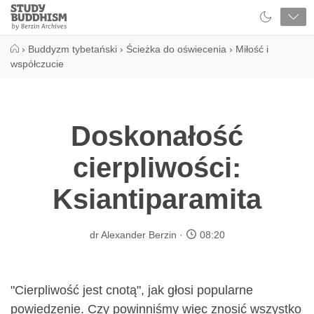
Close
Study
Buddhism
Home
›
Buddyzm tybetański
›
Ścieżka do oświecenia
›
Miłość i
współczucie
Doskonałość
cierpliwości:
Ksiantiparamita
dr Alexander Berzin
08:20
"Cierpliwość jest cnotą", jak głosi popularne
powiedzenie. Czy powinniśmy więc znosić wszystko