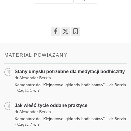
Share
Bookmark
on
facebook
MATERIAŁ POWIĄZANY
Stany umysłu potrzebne dla medytacji bodhiczitty
dr Alexander Berzin
Komentarz do "Klejnotowej girlandy bodhisattwy" – dr Berzin
- Część 1 w 7
Jak wieść życie oddane praktyce
dr Alexander Berzin
Komentarz do "Klejnotowej girlandy bodhisattwy" – dr Berzin
- Część 7 w 7