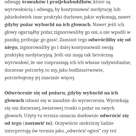
odwagę
śrawaków i pratjekabuddhów
, które są
wytrwałością i odwagą, by kontynuować medytację lub
jakiekolwiek inne praktyki duchowe, jakie wykonują, nawet
gdyby pożar wybuchł na ich głowach
. Nawet jeśli ich
głowy ogarnąłby pożar, zignorowaliby go oni, a nie wpadli w
panikę, próbując go gasić. Zamiast tego
odwróciliby się od
niego,
zignorowaliby go i dalej kontynuowali swoją
praktykę medytacyjną. Jeśli oni mają tak heroiczną
wytrwałość, że nie rozpraszają ich ich własne indywidualne,
doczesne potrzeby, to my, jako bodhisattwowie,
potrzebujemy jej znacznie więcej.
Odwrócenie się od pożaru, gdyby wybuchł na ich
głowach
odnosi się w zasadzie do wyrzeczenia. Wyrzekają
się oni doczesnej, światowej troski o pożar na swych
głowach. Użyty tu termin oznacza dosłownie
odwrócić się
od tego
(
zostawić to).
Oczywiście niektórzy ludzie
interpretują ów termin jako „odwrócić ogień” czy też