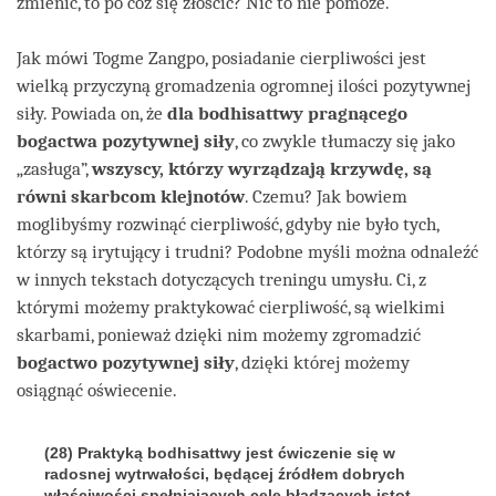
zmienić, to po cóż się złościć? Nic to nie pomoże.
Jak mówi Togme Zangpo, posiadanie cierpliwości jest
wielką przyczyną gromadzenia ogromnej ilości pozytywnej
siły. Powiada on, że
dla bodhisattwy pragnącego
bogactwa pozytywnej siły
, co zwykle tłumaczy się jako
„zasługa”,
wszyscy, którzy wyrządzają krzywdę, są
równi skarbcom klejnotów
. Czemu? Jak bowiem
moglibyśmy rozwinąć cierpliwość, gdyby nie było tych,
którzy są irytujący i trudni? Podobne myśli można odnaleźć
w innych tekstach dotyczących treningu umysłu. Ci, z
którymi możemy praktykować cierpliwość, są wielkimi
skarbami, ponieważ dzięki nim możemy zgromadzić
bogactwo pozytywnej siły
, dzięki której możemy
osiągnąć oświecenie.
(28) Praktyką bodhisattwy jest ćwiczenie się w
radosnej wytrwałości, będącej źródłem dobrych
właściwości spełniających cele błądzących istot,