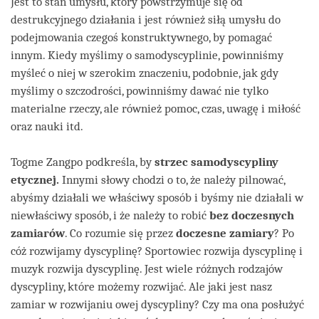
Jest to stan umysłu, który powstrzymuje się od
destrukcyjnego działania i jest również siłą umysłu do
podejmowania czegoś konstruktywnego, by pomagać
innym. Kiedy myślimy o samodyscyplinie, powinniśmy
myśleć o niej w szerokim znaczeniu, podobnie, jak gdy
myślimy o szczodrości, powinniśmy dawać nie tylko
materialne rzeczy, ale również pomoc, czas, uwagę i miłość
oraz nauki itd.
Togme Zangpo podkreśla, by
strzec samodyscypliny
etycznej.
Innymi słowy chodzi o to, że należy pilnować,
abyśmy działali we właściwy sposób i byśmy nie działali w
niewłaściwy sposób, i że należy to robić
bez doczesnych
zamiarów
. Co rozumie się przez
doczesne zamiary
? Po
cóż rozwijamy dyscyplinę? Sportowiec rozwija dyscyplinę i
muzyk rozwija dyscyplinę. Jest wiele różnych rodzajów
dyscypliny, które możemy rozwijać. Ale jaki jest nasz
zamiar w rozwijaniu owej dyscypliny? Czy ma ona posłużyć