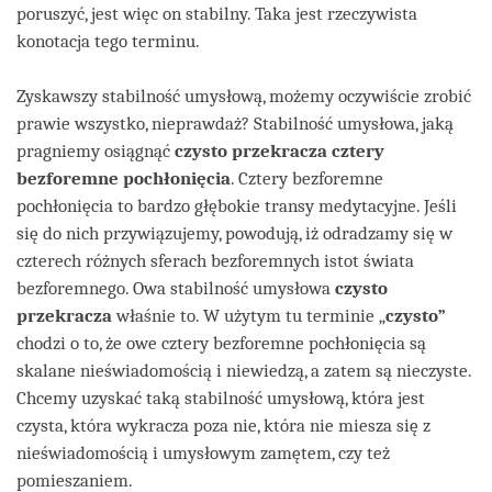
poruszyć, jest więc on stabilny. Taka jest rzeczywista
konotacja tego terminu.
Zyskawszy stabilność umysłową, możemy oczywiście zrobić
prawie wszystko, nieprawdaż? Stabilność umysłowa, jaką
pragniemy osiągnąć
czysto przekracza cztery
bezforemne pochłonięcia
. Cztery bezforemne
pochłonięcia to bardzo głębokie transy medytacyjne. Jeśli
się do nich przywiązujemy, powodują, iż odradzamy się w
czterech różnych sferach bezforemnych istot świata
bezforemnego. Owa stabilność umysłowa
czysto
przekracza
właśnie to. W użytym tu terminie „
czysto”
chodzi o to, że owe cztery bezforemne pochłonięcia są
skalane nieświadomością i niewiedzą, a zatem są nieczyste.
Chcemy uzyskać taką stabilność umysłową, która jest
czysta, która wykracza poza nie, która nie miesza się z
nieświadomością i umysłowym zamętem, czy też
pomieszaniem.