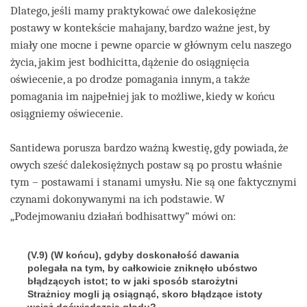
Dlatego, jeśli mamy praktykować owe dalekosiężne
postawy w kontekście mahajany, bardzo ważne jest, by
miały one mocne i pewne oparcie w głównym celu naszego
życia, jakim jest bodhicitta, dążenie do osiągnięcia
oświecenie, a po drodze pomagania innym, a także
pomagania im najpełniej jak to możliwe, kiedy w końcu
osiągniemy oświecenie.
Santidewa porusza bardzo ważną kwestię, gdy powiada, że
owych sześć dalekosiężnych postaw są po prostu właśnie
tym – postawami i stanami umysłu. Nie są one faktycznymi
czynami dokonywanymi na ich podstawie. W
„Podejmowaniu działań bodhisattwy” mówi on:
(V.9) (W końcu), gdyby doskonałość dawania
polegała na tym, by całkowicie zniknęło ubóstwo
błądzących istot; to w jaki sposób starożytni
Strażnicy mogli ją osiągnąć, skoro błądzące istoty
wciąż doświadczają głodu?