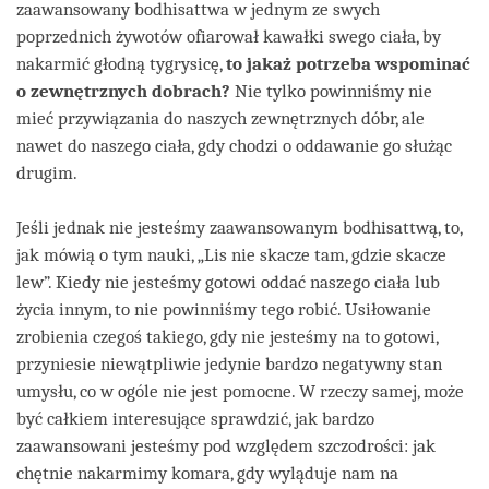
zaawansowany bodhisattwa w jednym ze swych
poprzednich żywotów ofiarował kawałki swego ciała, by
nakarmić głodną tygrysicę,
to jakaż potrzeba wspominać
o zewnętrznych dobrach?
Nie tylko powinniśmy nie
mieć przywiązania do naszych zewnętrznych dóbr, ale
nawet do naszego ciała, gdy chodzi o oddawanie go służąc
drugim.
Jeśli jednak nie jesteśmy zaawansowanym bodhisattwą, to,
jak mówią o tym nauki, „Lis nie skacze tam, gdzie skacze
lew”. Kiedy nie jesteśmy gotowi oddać naszego ciała lub
życia innym, to nie powinniśmy tego robić. Usiłowanie
zrobienia czegoś takiego, gdy nie jesteśmy na to gotowi,
przyniesie niewątpliwie jedynie bardzo negatywny stan
umysłu, co w ogóle nie jest pomocne. W rzeczy samej, może
być całkiem interesujące sprawdzić, jak bardzo
zaawansowani jesteśmy pod względem szczodrości: jak
chętnie nakarmimy komara, gdy wyląduje nam na