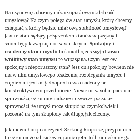
Na czym więc chcemy móc skupiać ową stabilność
umysłową? Na czym polega ów stan umysłu, który chcemy
osiągnąć, a który będzie miał ową stabilność umysłową?
Jest to stan będący połączeniem stanów wipaśjany i
śamathy, jak zwą się one w sanskrycie.
Spokojny i
osadzony stan umysłu
to śamatha, zaś
wyjątkowo
wnikliwy stan umysłu
to wipaśjana. Czym jest ów
spokojny i nieporuszony stan? Jest on spokojny, bowiem nie
ma w nim umysłowego błądzenia, rozbiegania umysłu i
otępienia i jest on jednopunktowo osadzony na
konstruktywnym przedmiocie. Niesie on w sobie poczucie
sprawności, ogromnie radosne i ożywcze poczucie
sprawności, że umysł może skupić na czymkolwiek i
pozostać na tym skupiony tak długo, jak chcemy.
Jak mawiał mój nauczyciel, Serkong Rinpocze, przypomina
to ogromnego odrzutowca, jumbo jeta. Jeśli umieścimy go