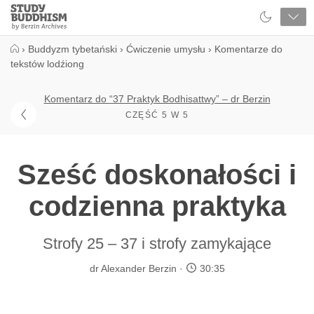
Close
Study
Buddhism
Home
›
Buddyzm tybetański
›
Ćwiczenie umysłu
›
Komentarze do
tekstów lodźiong
Komentarz do “37 Praktyk Bodhisattwy” – dr Berzin
CZĘŚĆ 5 W 5
Sześć doskonałości i
codzienna praktyka
Strofy 25 – 37 i strofy zamykające
dr Alexander Berzin
30:35