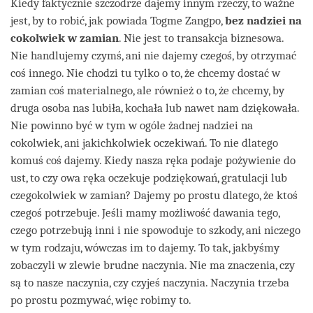
Kiedy faktycznie szczodrze dajemy innym rzeczy, to ważne
jest, by to robić, jak powiada Togme Zangpo,
bez nadziei na
cokolwiek w zamian
. Nie jest to transakcja biznesowa.
Nie handlujemy czymś, ani nie dajemy czegoś, by otrzymać
coś innego. Nie chodzi tu tylko o to, że chcemy dostać w
zamian coś materialnego, ale również o to, że chcemy, by
druga osoba nas lubiła, kochała lub nawet nam dziękowała.
Nie powinno być w tym w ogóle żadnej nadziei na
cokolwiek, ani jakichkolwiek oczekiwań. To nie dlatego
komuś coś dajemy. Kiedy nasza ręka podaje pożywienie do
ust, to czy owa ręka oczekuje podziękowań, gratulacji lub
czegokolwiek w zamian? Dajemy po prostu dlatego, że ktoś
czegoś potrzebuje. Jeśli mamy możliwość dawania tego,
czego potrzebują inni i nie spowoduje to szkody, ani niczego
w tym rodzaju, wówczas im to dajemy. To tak, jakbyśmy
zobaczyli w zlewie brudne naczynia. Nie ma znaczenia, czy
są to nasze naczynia, czy czyjeś naczynia. Naczynia trzeba
po prostu pozmywać, więc robimy to.