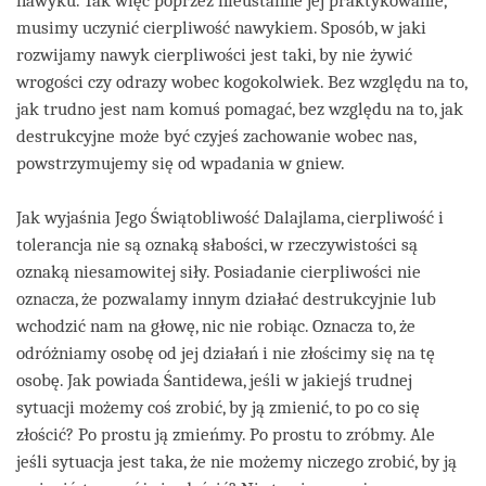
nawyku. Tak więc poprzez nieustanne jej praktykowanie,
musimy uczynić cierpliwość nawykiem. Sposób, w jaki
rozwijamy nawyk cierpliwości jest taki, by nie żywić
wrogości czy odrazy wobec kogokolwiek. Bez względu na to,
jak trudno jest nam komuś pomagać, bez względu na to, jak
destrukcyjne może być czyjeś zachowanie wobec nas,
powstrzymujemy się od wpadania w gniew.
Jak wyjaśnia Jego Świątobliwość Dalajlama, cierpliwość i
tolerancja nie są oznaką słabości, w rzeczywistości są
oznaką niesamowitej siły. Posiadanie cierpliwości nie
oznacza, że pozwalamy innym działać destrukcyjnie lub
wchodzić nam na głowę, nic nie robiąc. Oznacza to, że
odróżniamy osobę od jej działań i nie złościmy się na tę
osobę. Jak powiada Śantidewa, jeśli w jakiejś trudnej
sytuacji możemy coś zrobić, by ją zmienić, to po co się
złościć? Po prostu ją zmieńmy. Po prostu to zróbmy. Ale
jeśli sytuacja jest taka, że nie możemy niczego zrobić, by ją