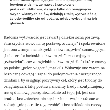
bowiem widzimy, że nawet śrawakowie i
pratjekabuddhowie, dążący tylko do osiągnięcia
swych własnych celów, działają z taką wytrwałością,
że odwróciliby się od pożaru, gdyby wybuchł na ich
głowach.
Radosna wytrwałość jest czwartą dalekosiężną postawą.
Sanskryckie słowo na tę postawę, to „wirja” i spokrewnione
jest ono z innym sanskryckim słowem, „wira” oznaczającym
„bohatera”, z łacińskim słowem „vir” oznaczającym
„człowieka” oraz z angielskim słowem „virile”, (które znaczy
po polsku „pełen wigoru”, „męski”). Wskazuje ono zatem na
heroiczną odwagę i zapał do podejmowania energicznego
działania, by osiągnąć pozytywny cel, który jest trudny do
osiągnięcia. Z taką postawą znosimy trudy i kontynuujemy
naszą duchową pracę, niezależnie od tego, jak jest ona
trudna, bez zniechęcania się, bez lenistwa, bez odczuć w
rodzaju „nie potrafię tego zrobić" i bez odkładania rzeczy