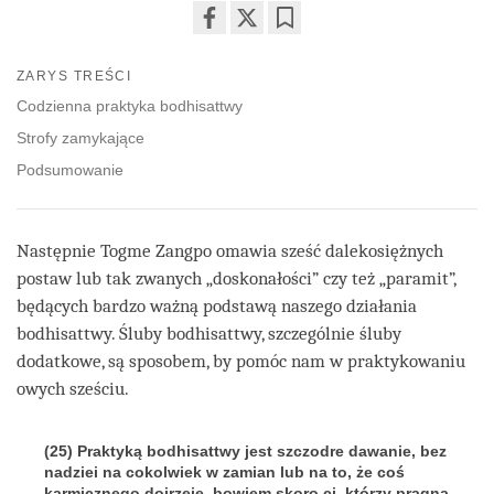
Share
Bookmark
on
ZARYS TREŚCI
facebook
Codzienna praktyka bodhisattwy
Strofy zamykające
Podsumowanie
Następnie Togme Zangpo omawia sześć dalekosiężnych
postaw lub tak zwanych „doskonałości” czy też „paramit”,
będących bardzo ważną podstawą naszego działania
bodhisattwy. Śluby bodhisattwy, szczególnie śluby
dodatkowe, są sposobem, by pomóc nam w praktykowaniu
owych sześciu.
(25) Praktyką bodhisattwy jest szczodre dawanie, bez
nadziei na cokolwiek w zamian lub na to, że coś
karmicznego dojrzeje, bowiem skoro ci, którzy pragną