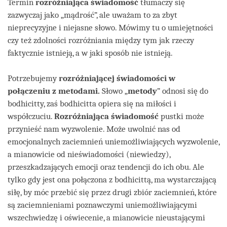
Termin
rozróżniająca świadomość
tłumaczy się
zazwyczaj jako „mądrość”, ale uważam to za zbyt
nieprecyzyjne i niejasne słowo. Mówimy tu o umiejętności
czy też zdolności rozróżniania między tym jak rzeczy
faktycznie istnieją, a w jaki sposób nie istnieją.
Potrzebujemy
rozróżniającej świadomości w
połączeniu z metodami.
Słowo „
metody
” odnosi się do
bodhicitty, zaś bodhicitta opiera się na miłości i
współczuciu.
Rozróżniająca świadomość
pustki może
przynieść nam wyzwolenie. Może uwolnić nas od
emocjonalnych zaciemnień uniemożliwiających wyzwolenie,
a mianowicie od nieświadomości (niewiedzy),
przeszkadzających emocji oraz tendencji do ich obu. Ale
tylko gdy jest ona połączona z bodhicittą, ma wystarczającą
siłę, by móc przebić się przez drugi zbiór zaciemnień, które
są zaciemnieniami poznawczymi uniemożliwiającymi
wszechwiedzę i oświecenie, a mianowicie nieustającymi