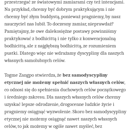
przestrzegać ze światowymi zamiarami czy też intencjami.
Na przykład, chcemy być dobrym praktykującym i nie
chcemy być złym buddystą, ponieważ pragniemy, by nasz
nauczyciel nas lubił. To doczesny zamiar, nieprawdaż?
Pamiętajmy, że owe dalekosiężne postawy powinniśmy
praktykować z bodhicittą i nie tylko z konwencjonalną
bodhicittą, ale z najgłębszą bodhicittą, ze rozumieniem
pustki. Dlatego więc nie wdrażamy dyscypliny dla naszych
własnych samolubnych celów.
Togme Zangpo stwierdza, że
bez samodyscypliny
etycznej nie możemy spełnić naszych własnych celów
,
co odnosi się do spełnienia duchowych celów początkowego
i średniego zakresu. Dla naszych własnych celów chcemy
uzyskać lepsze odrodzenie, drogocenne ludzkie życie i
pragniemy osiągnąć wyzwolenie. Skoro bez samodyscypliny
etycznej nie możemy osiągnąć nawet naszych własnych
celów, to jak możemy w ogóle nawet myśleć, bez