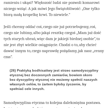
ramieniu i ukąsi? Większość ludzi nie pozwoli komarowi
niczego wziąć. A jak mówi Jego Świątobliwość: „One tylko
biorą małą kropelkę krwi. To niewiele.”
Jeśli chcemy oddać coś, czego nie już potrzebujemy, coś,
czego nie lubimy, albo jakąś resztkę czegoś „Mam już dość
tych starych ubrań, więc dam je jakiejś biednej osobie”, to
nie jest zbyt wielkie osiągnięcie. Chodzi o to, aby chcieć
dawać innym to, czego naprawdę pożądamy, jak nasz „cenny
czas”.
(26) Praktyką bodhisattwy jest strzec samodyscypliny
etycznej bez doczesnych zamiarów, bowiem skoro
bez dyscypliny etycznej nie możemy spełnić naszych
własnych celów, to żartem byłoby życzenie, by
spełniać cele innych.
Samodyscyplina etyczna to kolejna dalekosiężna postawa.