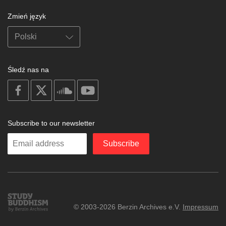
Zmień język
Śledź nas na
on
on
on
on
facebook
X
soundcloud
youtube
Subscribe to our newsletter
Enter
Subscribe
your
email
Study
© 2003-2026 Berzin Archives e.V.
Impressum
Buddhism
Home