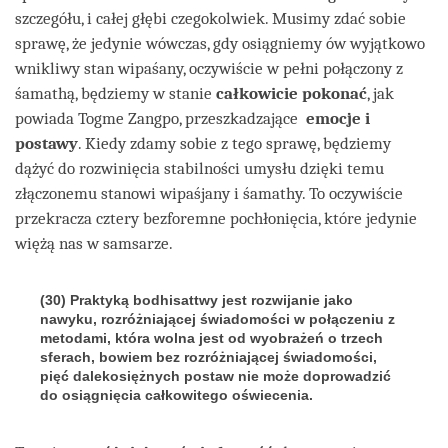
szczegółu, i całej głębi czegokolwiek. Musimy zdać sobie
sprawę, że jedynie wówczas, gdy osiągniemy ów wyjątkowo
wnikliwy stan wipaśany, oczywiście w pełni połączony z
śamathą, będziemy w stanie
całkowicie pokonać
, jak
powiada Togme Zangpo, przeszkadzające
emocje i
postawy
. Kiedy zdamy sobie z tego sprawę, będziemy
dążyć do rozwinięcia stabilności umysłu dzięki temu
złączonemu stanowi wipaśjany i śamathy. To oczywiście
przekracza cztery bezforemne pochłonięcia, które jedynie
więżą nas w samsarze.
(30) Praktyką bodhisattwy jest rozwijanie jako
nawyku, rozróżniającej świadomości w połączeniu z
metodami, która wolna jest od wyobrażeń o trzech
sferach, bowiem bez rozróżniającej świadomości,
pięć dalekosiężnych postaw nie może doprowadzić
do osiągnięcia całkowitego oświecenia.