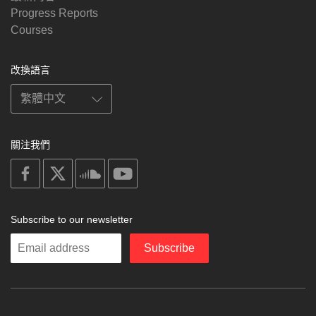
Progress Reports
Courses
改換語言
關注我們
on
on
on
on
facebook
X
soundcloud
youtube
Subscribe to our newsletter
Enter
Subscribe
your
email