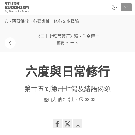
Close
Study
Buddhism
Home
›
西藏佛教
›
心靈訓練
›
修心文本釋論
《三十七種菩薩行》釋 - 伯金博士
部份 5 一 5
六度與日常修行
第廿五到第卅七偈及結語偈頌
亞歷山大·伯金博士
02:33
Share
Bookmark