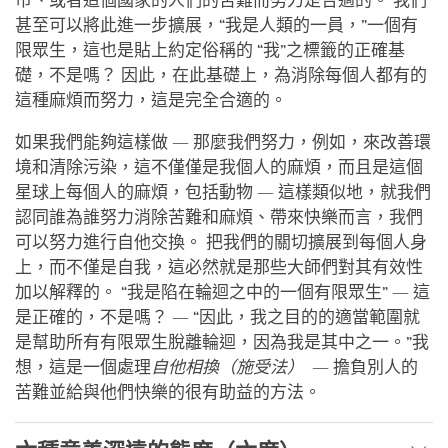
市、或者這個國家的人們的苦難而努力是合適的。 我們
甚至可以將此進一步擴展，“我是人類的一員，”一個有
限眾生，這也是貼上約定俗稱的 “我”之標籤的正確基
礎，不是嗎？ 因此，在此基礎上，為消除每個人都有的
這種麻煩而努力，這是完全合適的。
如果我們能夠這樣做 — 那麼我們努力，例如，來改善環
境和清除污染，這不僅僅是我個人的麻煩，而且是這個
星球上每個人的麻煩，包括動物 — 這樣類似地，就我們
認同誰為誰努力消除苦難和麻煩、帶來快樂而言，我們
可以努力進行自他交換。 把我們的關切擴展到每個人身
上，而不僅是自我，這必然就是那些大師們對其有效性
加以解釋的。 “我是陷在輪迴之中的一個有限眾生” — 這
是正確的，不是嗎？ — “因此，我之目的的適當範圍就
是幫助所有有限眾生脫離輪迴，因為我是其中之一。”我
想，這是一個處理
自他相換（施受法）
— 擔負別人的
苦難並給與他們快樂的很有助益的方法。