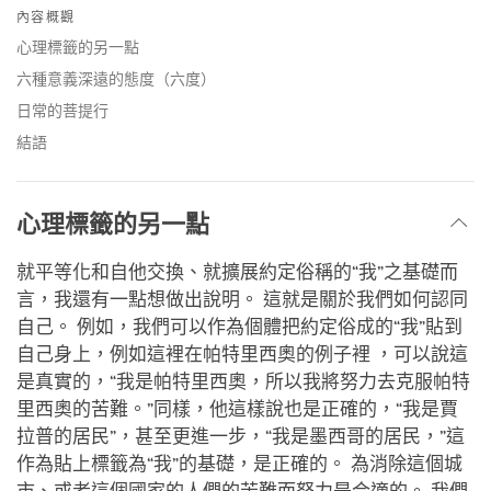
on
內容概觀
facebook
心理標籤的另一點
六種意義深遠的態度（六度）
日常的菩提行
結語
心理標籤的另一點
就平等化和自他交換、就擴展約定俗稱的“我”之基礎而
言，我還有一點想做出說明。 這就是關於我們如何認同
自己。 例如，我們可以作為個體把約定俗成的“我”貼到
自己身上，例如這裡在帕特里西奧的例子裡 ，可以說這
是真實的，“我是帕特里西奧，所以我將努力去克服帕特
里西奧的苦難。”同樣，他這樣說也是正確的，“我是賈
拉普的居民”，甚至更進一步，“我是墨西哥的居民，”這
作為貼上標籤為“我”的基礎，是正確的。 為消除這個城