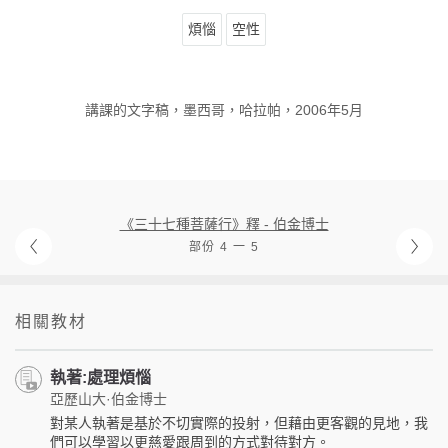
煩惱
空性
講課的文字稿，墨西哥，哈拉帕，2006年5月
《三十七種菩薩行》釋 - 伯金博士
部份 4 一 5
相關教材
執著:處理煩惱
亞歷山大·伯金博士
對某人執著是基於不切實際的投射，但藉由更客觀的見地，我
們可以學習以更慈愛跟周到的方式對待對方。