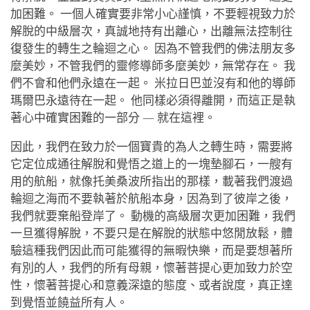
加困難。 一個人確實要非常小心謹慎，不要輕視致力於
解脫的中級層次，真誠地持有出離心，出離無法控制往
復發生的轉生之輪迴之心。 因為不管我們的佛法朋友多
麼美妙，不管我們的靈修導師多麼美妙，無常存在。 我
們不會和他們永遠在一起。 米拉日巴並沒有和他的導師
瑪爾巴永遠待在一起。 他同樣必須得離開，而這正是執
著心中確實困難的一部分 — 就在這裡。
因此，我們在致力於一個寶貴的為人之轉生時，需要將
它定位成通往解脫和覺悟之道上的一塊墊腳石，一艘有
用的航船，就像托美桑波所指出的那樣，載著我們渡過
輪迴之海而不要執著於航船本身，因為到了彼岸之後，
我們就要棄船登岸了。 動機的高級層次更加困難，我們
一旦獲得解脫，不要只是在解脫的狀態中悠閒放鬆，體
驗這種我們因此而可能獲得的無暇快樂，而是要想著所
有別的人，我們的所有母親，懷著菩提心更加致力於空
性，懷著菩提心和意義深遠的態度、或者說度，真正達
到覺悟並饒益所有人。