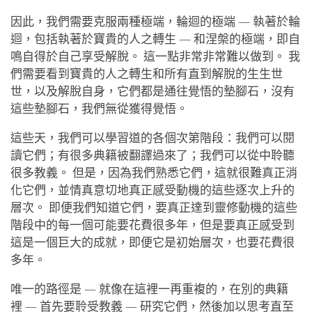
因此，我們需要克服兩種極端，輪迴的極端 — 執著於輪
迴，包括執著於寶貴的人之轉生 — 和涅槃的極端，即自
鳴自得於自己享受解脫。 這一點非常非常難以做到。 我
們需要看到寶貴的人之轉生和所有直到解脫的生生世
世，以及解脫自身，它們都是通往覺悟的墊腳石，沒有
這些墊腳石，我們無從獲得覺悟。
這些天，我們可以學習道的各個次第階段：我們可以閱
讀它們；有很多典籍被翻譯過來了；我們可以從中聆聽
很多教義。 但是，因為我們熟悉它們，這就很難真正消
化它們，並情真意切地真正感受動機的這些逐次上升的
層次。 即便我們知道它們，要真正達到靈修動機的這些
階段中的每一個可能要花費很多年，但是要真正感受到
這是一個巨大的成就，即便它是初始層次，也要花費很
多年。
唯一的路徑是 — 就像在這裡一再重複的，在別的典籍
裡 — 首先要聆受教義 — 研究它們，然後加以思考直至