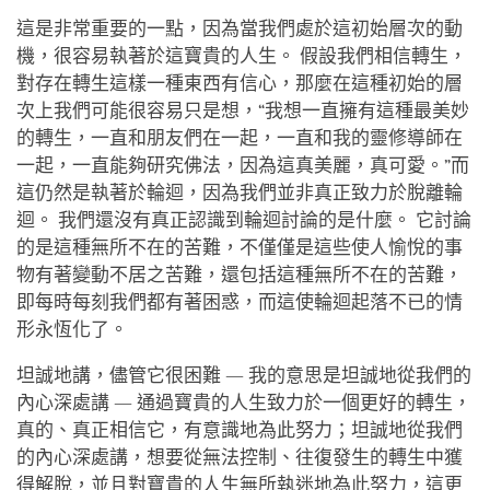
這是非常重要的一點，因為當我們處於這初始層次的動
機，很容易執著於這寶貴的人生。 假設我們相信轉生，
對存在轉生這樣一種東西有信心，那麼在這種初始的層
次上我們可能很容易只是想，“我想一直擁有這種最美妙
的轉生，一直和朋友們在一起，一直和我的靈修導師在
一起，一直能夠研究佛法，因為這真美麗，真可愛。”而
這仍然是執著於輪迴，因為我們並非真正致力於脫離輪
迴。 我們還沒有真正認識到輪迴討論的是什麼。 它討論
的是這種無所不在的苦難，不僅僅是這些使人愉悅的事
物有著變動不居之苦難，還包括這種無所不在的苦難，
即每時每刻我們都有著困惑，而這使輪迴起落不已的情
形永恆化了。
坦誠地講，儘管它很困難 — 我的意思是坦誠地從我們的
內心深處講 — 通過寶貴的人生致力於一個更好的轉生，
真的、真正相信它，有意識地為此努力；坦誠地從我們
的內心深處講，想要從無法控制、往復發生的轉生中獲
得解脫，並且對寶貴的人生無所執迷地為此努力，這更