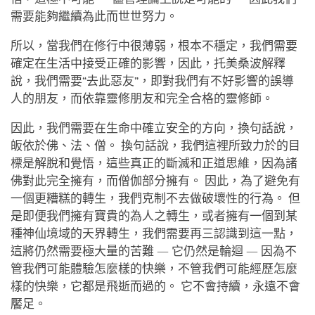
需要能夠繼續為此而世世努力。
所以，當我們在修行中很薄弱，根本不穩定，我們需要
確定在生活中接受正確的影響，因此，托美桑波解釋
說，我們需要“去此惡友”，即對我們有不好影響的誤導
人的朋友，而依靠靈修朋友和完全合格的靈修師。
因此，我們需要在生命中確立安全的方向，換句話說，
皈依於佛、法、僧。 換句話說，我們這裡所致力於的目
標是解脫和覺悟，這些真正的斷滅和正道思維，因為諸
佛對此完全擁有，而僧伽部分擁有。 因此，為了避免有
一個更糟糕的轉生，我們克制不去做破壞性的行為。 但
是即便我們擁有寶貴的為人之轉生，或者擁有一個到某
種神仙境域的天界轉生，我們需要再三認識到這一點，
這將仍然需要極大量的苦難 — 它仍然是輪迴 — 因為不
管我們可能體驗怎麼樣的快樂，不管我們可能經歷怎麼
樣的快樂，它都是飛逝而過的。 它不會持續，永遠不會
饜足。