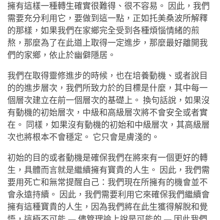
擁有這樣一種轉生確實很難得、很不容易。 因此，我們
需要充分利用它，要做到這一點，正如托美桑波所解釋
的那樣，如果我們在家鄉完全受到各種煩惱情緒的煎
熬，那麼為了在此道上取得一定進步，那麼最好離開我
們的家鄉，依止於幽僻隱居。
我們在取得靈修進步的時候，也在培養動機、或者說目
的的進步層次，我們所致力於的目標是什麼，其中每一
個層次建立在前一個層次的基礎上。 換句話說，如果沒
有動機的初始層次，中級和高級層次將不會安全或者實
在。 同樣，如果沒有動機的初始和中級層次，其高級層
次也將根本不會穩定。 它只會是膚淺的。
初始的目的或者動機是確保我們在將來有一個更好的轉
生，具體而言就是繼續擁有寶貴的人生。 因此，我們需
要用死亡和無常提醒自己：我們現在所擁有的機會並不
會永遠持續。 因此，我們需要利用它來確保我們繼續會
擁有這種寶貴的人生，因為我們將在此生獲得解脫和覺
悟，這極不可能 — 儘管理論上說是可能的 — 因此我們