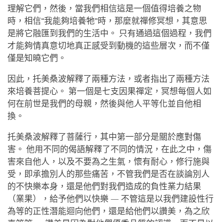
理解它們，然後，當我們相信這是一個值得培養之物
時，相信“我能夠培養牠”時，那麼就禪修冥想，其意思
是將它融匯到我們的生活中。 只有通過這個過程，我們
才能夠情真意切地真正感受到動機的這些層次，而不僅
僅是知曉它們。
因此，托美桑波解釋了兩種方法，或者指出了兩種方法
來培養菩提心。 第一個是七支因果禪定，冥想每個人如
何在前世是我們的母親，然後與他人平等化並自他相
換。
托美桑波解釋了菩薩行，其中第一部分是關於應對傷
害。 他用不同的偈語解釋了不同的情況，在此之中，傷
害來自他人，以及不要為之生氣，懷有耐心，修行施與
受，即承擔別人的那些痛苦，不管我們是否在談論別人
的不快樂本身，還是他們對我們造成的負性業力結果
（業果），給予他們以快樂 — 不管這是以我們建設性行
為等的正性潛能迴向他們，還是給他們以讚美，為之欣