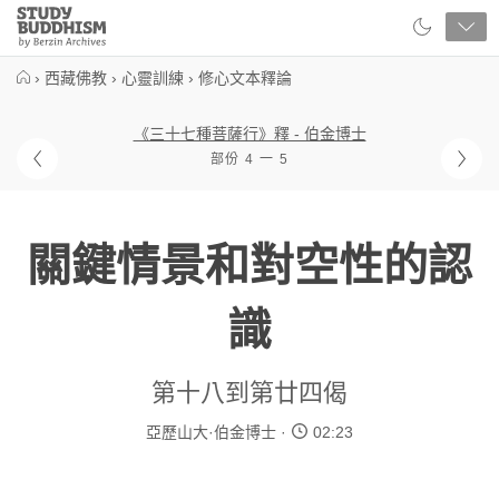
Close
Study
Buddhism
Home
›
西藏佛教
›
心靈訓練
›
修心文本釋論
《三十七種菩薩行》釋 - 伯金博士
部份 4 一 5
關鍵情景和對空性的認
識
第十八到第廿四偈
亞歷山大·伯金博士
02:23