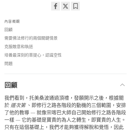
Share
Bookmark
on
內容概觀
facebook
回顧
需要佛法修行的兩個關鍵情景
克服敵意和執迷
培養最深刻的菩提心，認識空性
問題
回顧
我們看到，托美桑波通過頂禮，發願開示之後，根據關
於
道次第
、即修行之路各階段的動機的三個範圍，安排
了他的教導 — 就像宗喀巴大師自己開始修行之路各階段
一樣 — 它的基礎是寶貴的為人之轉生，即寶貴的人生。
只有在這個基礎上，我們才能夠獲得解脫和覺悟，因此