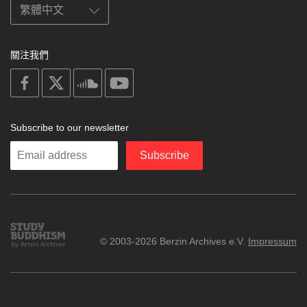
關注我們
on
on
on
on
facebook
X
soundcloud
youtube
Subscribe to our newsletter
Enter
Subscribe
your
email
Study
© 2003-2026 Berzin Archives e.V.
Impressum
Buddhism
Home