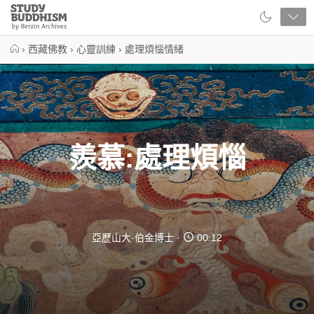
Close
Study
Buddhism
Home
›
西藏佛教
›
心靈訓練
›
處理煩惱情緒
羨慕:處理煩惱
亞歷山大·伯金博士
00:12