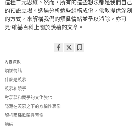
這種二元思維。然而，所有的這些想法都是我們自己
的預設立場。透過分析這些組構成份，佛教提供深刻
的方式，來解構我們的煩亂情緒並予以消除。亦可
見:維基百科上關於羨慕的文章。
Share
Bookmark
內容概觀
on
facebook
煩惱情緒
什麼是羨慕
羨慕和競爭
對羡慕和競爭的文化強化
隱藏在羡慕之下的欺騙性表像
解析兩種欺騙性表像
總結