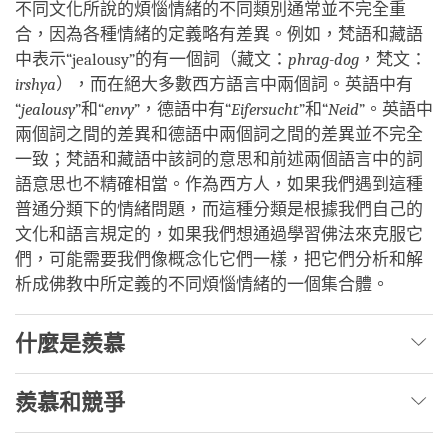
不同文化所說的煩惱情緒的不同類別通常並不完全重
合，因為各種情緒的定義略有差異。例如，梵語和藏語
中表示“jealousy”的有一個詞（藏文：
phrag-dog
，梵文：
irshya
），而在絕大多數西方語言中兩個詞。英語中有
“
jealousy
”和“
envy
”，德語中有“
Eifersucht
”和“
Neid
”。英語中
兩個詞之間的差異和德語中兩個詞之間的差異並不完全
一致；梵語和藏語中該詞的意思和前述兩個語言中的詞
語意思也不精確相當。作為西方人，如果我們遇到這種
普通分類下的情緒問題，而這種分類是根據我們自己的
文化和語言規定的，如果我們想通過學習佛法來克服它
們，可能需要我們像概念化它們一樣，把它們分析和解
析成佛教中所定義的不同煩惱情緒的一個集合體。
什麼是羨慕
羨慕和競爭