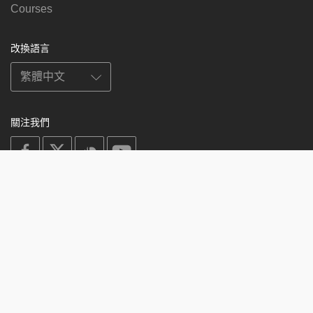
Courses
改換語言
關注我們
on
on
on
on
facebook
X
soundcloud
youtube
Subscribe to our newsletter
Enter
Subscribe
your
email
Study
© 2003-2026 Berzin Archives e.V.
Impressum