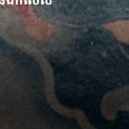
យនឹងកិលេស