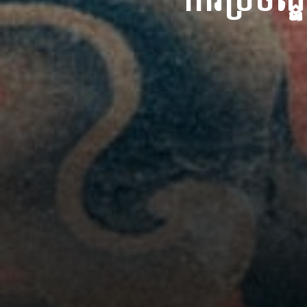
ការប្រច័