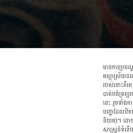
មានការប្រចណ
អធ្យាស្រ័យដ
របស់នោះពីគេ
បាត់បង់ទ្រព
នេះ រួមទាំងក
បញ្ហាដែលឋិតនៅ
និយម)។ ដោយធ្
សាស្រ្តដ៍ទំន