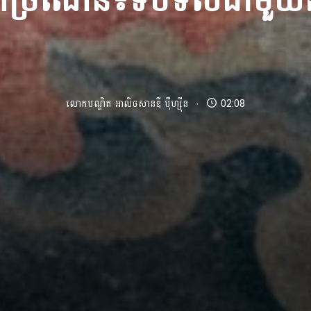
ណ្ឌច្រណែន៖ទប់ទល់ជាមួ
លោកបណ្ឌិត អាលិចសានឌឺ បុឺហ្សុីន
02:08