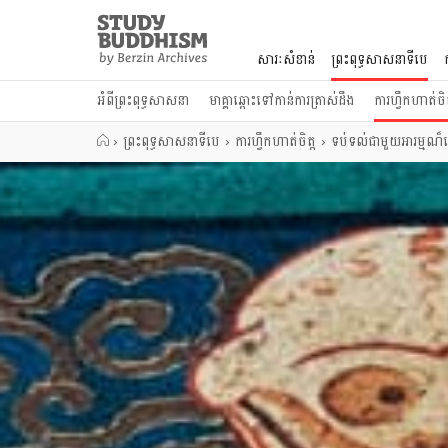
Close
Study
Buddhism
សារៈសំខាន់
ព្រះពុទ្ធសាសនាទីបេ
Home
អំពីព្រះពុទ្ធសាសនា
មាគ្គាឆ្ពោះទៅកាន់ការត្រាស់ដឹង
ការហ្វឹកហាត់ចិត
›
ព្រះពុទ្ធសាសនាទីបេ
›
ការហ្វឹកហាត់ចិត្ត
›
ទប់ទល់ជាមួយអារម្មណ៏ស