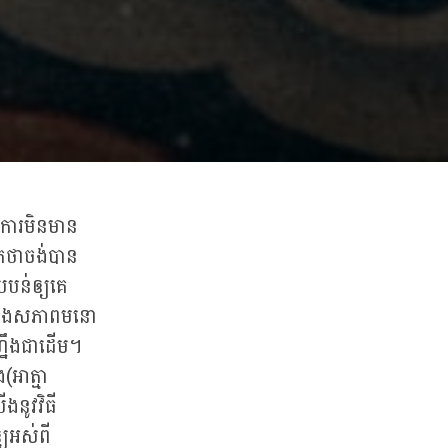
ាការមិនមាន
តថាចង់បាន
យបន់ឲ្យគេ
ក្នុងសភាពមនោ
ហ្នឹងជាដើម។
(អាត្មា
ងនូវវិធី
្យអស់ពី