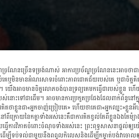
្ឌច្រណែនច្រើនទម្រង់ណាស់ អាការប្រច័ណ្ឌច្រណែននេះអាចថាជ
ល់គេឬមិនមានអំណរសាទរចំពោះភាពជោគជ័យរបស់គេ ឬជាចិត្តគិ
។ យើងអាចមានចិត្តលោភចង់បានទ្រព្យគេមកធ្វើជារបស់ខ្លួន ហើ
្យរបស់នោះទៅជាដើម។ អាចមានការប្រកួតប្រជែងដែលពាក់ព័ន្ធនៅ
ារគិតថាខ្លួនជា«អ្នកចាញ់ប្រៀបគេ» ហើយថាគេជា«អ្នកឈ្នះ»ខ្លួនអី
ពីក្រោយនៃកត្តាទាំងអស់នេះគឺជាការគិតខ្វល់តែពីខ្លួនឯងតែម៉្យាង
វើការវិភាគចំពោះចំណុចទាំងអស់នេះ ព្រះពុទ្ធសាសនាផ្តល់ឲ្យយើ
ើបដើម្បីទប់ទល់ជាមួយនឹងពពួលកិលេសនិងដើម្បីកម្ចាត់បង់វាចោលឲ