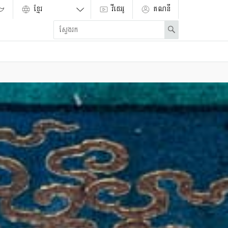
វីដេអូ
គណនី
Enter
Search
search
term