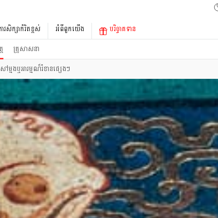
ការសិក្សាកំរិតខ្ពស់
អំពីពួកយើង
បរិច្ចាគទាន
្ត
គ្រូសាសនា
ៅម្មងឬអារម្មណ៏រំខានផ្សេងៗ