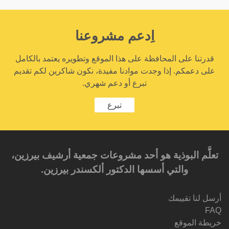
اِدعم مشروعنا
قدرتنا على المحافظة على هذا الموقع وتطويره يعتمد بالكامل
على دعمكم. إذا وجدت موادنا مفيدة، نكون شاكرين لكم تقديم
تبرع أو دعم شهري.
تبرع
تعلَّم البوذية هو أحد مشروعات جمعية أرشيف بيرزين،
والتي أسسها الدكتور ألكسندر بيرزين.‎‎
أرسل لنا تقييمك
FAQ
خريطة الموقع