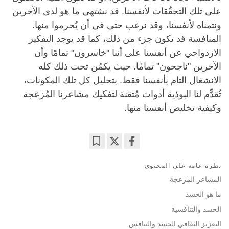
على تلك التحقُقات لأنفسنا. قد نشتهي ما هو لدى الآخرين
ونتمناه لأنفسنا، وقد نرغب حتى في أن يُحرموا منها.
المنافسة قد تكون جزء من ذلك، كما قد يوجد التفكير
الازدواجي عن أنفسنا على أننا "خاسرون" تمامًا وأن
الآخرين "ناجحون" تمامًا. حيث يكمُن تحت ذلك كله
الانشغال التام بأنفسنا فقط. بتحليل كل تلك المكونات،
تُقدِّم لنا البوذية أدوات مُتقنة لتفكيك مشاعرنا المُزعجة
وكيفية تخليص أنفسنا منها.
Bookmark
Share
نظرة عامة على المحتوى
on
facebook
المشاعر المزعجة
ما هو الحسد
الحسد والتنافسية
التعزيز الثقافي الحسد والتنافس