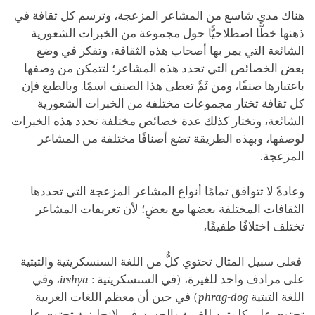
هناك مدى شاسع من المشاعر المزعجة، وترسم كل ثقافة في
ذهنها خطًّا اصطلاحيًّا حول مجموعة من الخبرات الشعورية
الشائعة التي يمر بها أصحاب هذه الثقافة، وتفكر في وضع
بعض الخصائص التي تحدد هذه المشاعر؛ لتتمكن من وصفها
باعتبارها صنفًا، ومن ثَمَّ تعطى هذا الصنف اسمًا. وبالطبع فإن
كل ثقافة تختار مجموعات مختلفة من الخبرات الشعورية
الشائعة، وتختار كذلك عدة خصائص مختلفة تحدد هذه الخبرات
لوصفها، وبهذه الطريقة تضع أصنافًا مختلفة من المشاعر
المزعجة.
وعادةً لا تتوافق تمامًا أنواع المشاعر المزعجة التي تحددها
الثقافات المختلفة بعضها مع بعضٍ؛ لأن تعريفات المشاعر
تختلف اختلافًا طفيفًا،
فعلى سبيل المثال تحتوي كلٌّ من اللغة السنسكريتية والتبتية
على مرادف واحد للغيرة، (في السنسكريتية :
irshya
، وفي
اللغة التبتية
phrag-dog
) في حين أن معظم اللغات الغربية
تحتوي على كلمتين للغيرة والحسد. في لإنجليزية تحتوي على