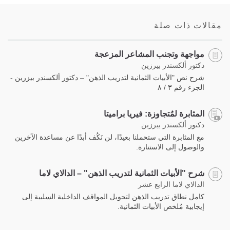
on
facebook
مقالات ذات صلة
مواجهة وتجنب المشاعر المزعجة
دكتور ألكسندر بيرزين
شرح نص "الأبيات الثمانية لتدريب الذهن" – دكتور ألكسندر بيزرين -
الجزء رقم ٣ / ٨
المثابرة لمُتجاوزة: فيريا براميتا
دكتور ألكسندر بيرزين
مع المثابرة التي ستحملنا بعيدًا، لن نَكُف أبدًا عن مساعدة الآخرين
والوصول إلى الاستنارة.
شرح "الأبيات الثمانية لتدريب الذهن" – الدالاي لاما
الدالاي لاما الرابع عشر
كامل نطاق تدريب الذهن لتحويل المواقف الداخلية السلبية إلى
إيجابية مُلخص الأبيات الثمانية.