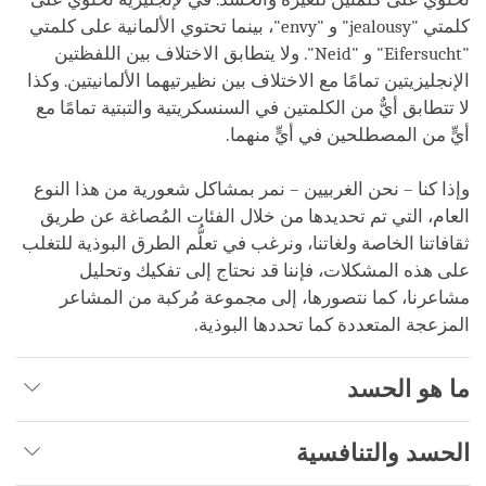
كلمتي "jealousy" و "envy"، بينما تحتوي الألمانية على كلمتي
"Eifersucht" و "Neid". ولا يتطابق الاختلاف بين اللفظتين
الإنجليزيتين تمامًا مع الاختلاف بين نظيرتيهما الألمانيتين. وكذا
لا تتطابق أيٌّ من الكلمتين في السنسكريتية والتبتية تمامًا مع
أيٍّ من المصطلحين في أيٍّ منهما.
وإذا كنا – نحن الغربيين – نمر بمشاكل شعورية من هذا النوع
العام، التي تم تحديدها من خلال الفئات المُصاغة عن طريق
ثقافاتنا الخاصة ولغاتنا، ونرغب في تعلُّم الطرق البوذية للتغلب
على هذه المشكلات، فإننا قد نحتاج إلى تفكيك وتحليل
مشاعرنا، كما نتصورها، إلى مجموعة مُركبة من المشاعر
المزعجة المتعددة كما تحددها البوذية.
ما هو الحسد
الحسد والتنافسية