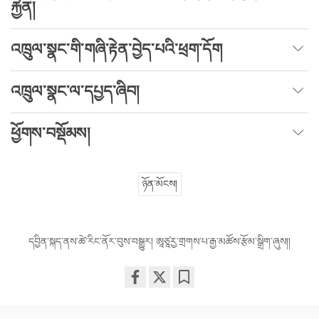
རྐྱེན།
འཁྲུལ་སྣང་གི་གཞི་རྟེན་བྱེད་པའི་ཕྲག་དོག
འཁྲུལ་སྣང་ལ་དཔྱད་ཞིབ།
ཕྱོགས་བསྡོམས།
ཉོན་མོངས།
དབྱིན་སྐད་ནས་ཚེ་རིང་ནོར་བུས་བསྒྱུར། ཨཱཙཱརྱ་གྲགས་པ་རྒྱ་མཚོས་རྩོམ་སྒྲིག་ཞུས།།
Share
Bookmark
on