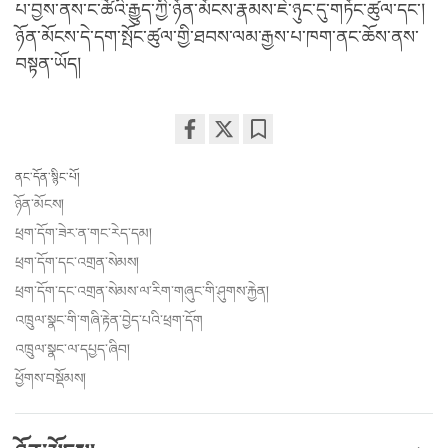
པ་བྱས་ནས་ང་ཚོའི་རྒྱུད་ཀྱི་ཉོན་མོངས་རྣམས་ཇེ་ཉུང་དུ་གཏོང་ཚུལ་དང་།
ཉོན་མོངས་དེ་དག་སྤོང་ཚུལ་གྱི་ཐབས་ལམ་རྒྱས་པ་ཁག་ནང་ཆོས་ནས་
བསྟན་ཡོད།
Share
Bookmark
ནང་དོན་སྙིང་པོ།
on
facebook
ཉོན་མོངས།
ཕྲག་དོག་ཟེར་ན་གང་རེད་དམ།
ཕྲག་དོག་དང་འགྲན་སེམས།
ཕྲག་དོག་དང་འགྲན་སེམས་ལ་རིག་གཞུང་གི་ཤུགས་རྐྱེན།
འཁྲུལ་སྣང་གི་གཞི་རྟེན་བྱེད་པའི་ཕྲག་དོག
འཁྲུལ་སྣང་ལ་དཔྱད་ཞིབ།
ཕྱོགས་བསྡོམས།