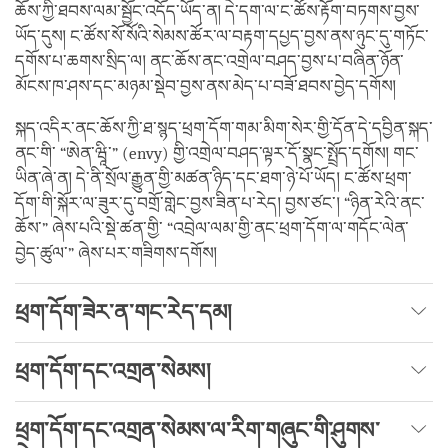
ཆོས་ཀྱི་ཐབས་ལམ་སྦྱོང་འདོད་ཡོད་ན། དེ་དག་ལ་ང་ཚོས་རྟོག་བཏགས་བྱས་
ཡོད་དུས། ང་ཚོས་སོ་སོའི་སེམས་ཚོར་ལ་བརྟག་དཔྱད་བྱས་ནས་ཉུང་དུ་གཏོང་
དགོས་པ་ཆགས་སྲིད་ལ། ནང་ཆོས་ནང་འགྲེལ་བཤད་བྱས་པ་བཞིན་ཉོན་
མོངས་ཁ་ཤས་དང་མཉམ་སྡེབ་བྱས་ནས་མེད་པ་བཟོ་ཐབས་བྱེད་དགོས།
སྐད་འདིར་ནང་ཆོས་ཀྱི་ཐ་སྙད་ཕྲག་དོག་གམ་མིག་སེར་གྱི་དོན་དེ་དབྱིན་སྐད་
ནང་གི་ “ཨེན་ཝཱི་” (envy) གྱི་འགྲེལ་བཤད་ལྟར་དོ་སྣང་སྤྲོད་དགོས། གང་
ཡིན་ཞེ་ན། དེ་ནི་སྲོལ་རྒྱུན་གྱི་མཚན་ཉིད་དང་ཐག་ཉེ་པོ་ཡོད། ང་ཚོས་ཕྲག་
དོག་གི་སྐོར་ལ་ཟུར་དུ་བགྲོ་གླེང་བྱས་ཟིན་པ་རེད། བྱས་ཙང་། “ཉིན་རེའི་ནང་
ཆོས་” ཞེས་པའི་སྡེ་ཚན་གྱི་ “འབྲེལ་ལམ་གྱི་ནང་ཕྲག་དོག་ལ་གདོང་ལེན་
བྱེད་ཚུལ་” ཞེས་པར་གཟིགས་དགོས།
ཕྲག་དོག་ཟེར་ན་གང་རེད་དམ།
ཕྲག་དོག་དང་འགྲན་སེམས།
ཕྲག་དོག་དང་འགྲན་སེམས་ལ་རིག་གཞུང་གི་ཤུགས་