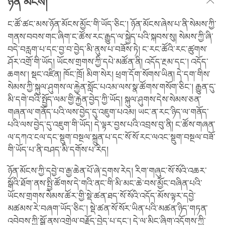
ཉོན་མོངས།
ང་ཚོ་ཚང་མས་ཉོན་མོངས་མྱོང་གི་ཡོད་ཅིང་། ཉོན་མོངས་ཞེས་པ་ནི་སེམས་ཀྱི་
གནས་བབས་གང་ཞིག་ང་ཚོས་རང་རྒྱུད་ལ་སྐྱེད་པའི་སྐབས་སུ། སེམས་ཀྱི་ཞི་
བདེ་བརླག་པ་དང་བྱ་བ་བྱེད་མི་ནུས་པ་བཟོས་ཏེ། ང་རང་ཚོའི་རང་ཚུགས་
ཤོར་འགྲོ་གི་ཡོད། ཡོངས་གྲགས་ཀྱི་དཔེ་མཚོན་ནི། འདོད་རྔམ་དང་། འདོད་
ཆགས་། སྡང་འཛིན། ཁོང་ཁྲོ། མིག་སེར། ཕྲག་དོག་སོགས་ཡིན། དེ་དག་གིས་
སེམས་ཀྱི་སྐུལ་ཤུགས་ལ་རྐྱེན་སློང་པའམ་ལས་སྣ་ཚོགས་གསོག་ཅིང་། རྒྱུན་དུ་
མི་དགེ་བའི་སྤྱོད་ལམ་གྱི་རྐྱེན་བྱེད་ཀྱི་ཡོད། སྐུལ་ཤུགས་དེས་སེམས་ཅན་
གཞན་ལ་གནོད་པའི་ལས་བྱེད་དུ་འཇུག་པའམ། ཡང་ན་རང་ཉིད་ལ་གནོད་
པའི་ལས་བྱེད་དུ་འཇུག་གི་ཡོད། དེ་ལྟར་བྱས་པའི་འབྲས་བུ་ནི། ང་ཚོས་གཞན་
ལ་དཀའ་ངལ་དང་སྡུག་བསྔལ་སྐྲུན་པ་དང་སོ་སོ་རང་ལའང་སྡུག་བསྔལ་བཟོ་
གི་ཡོད་པ་ནི་བཤད་མི་དགོས་པ་རེད།
ཉོན་མོངས་ཀྱི་དབྱེ་བ་རྒྱ་ཆེན་པོ་ཞེ་དྲགས་རེད། རིག་གཞུང་སོ་སོའི་འཆར་
སྒོའི་ཐོག་ནས་སྤྱི་ཚོགས་དེ་གའི་ནང་གི་མི་མང་ཆེ་བས་མྱོང་བཞིན་པའི་
ཡོངས་གྲགས་སེམས་ཚོར་གྱི་སྡེ་ཚན་ཐད་སོ་སོའི་འདོད་མོས་ལྟར་དབྱེ་
མཚམས་རེ་བཞག་ཡོད་ཅིང་། སྡེ་ཚན་སོ་སོར་ཡིན་པའི་མཚན་ཉིད་གཏན་
འབེབས་ཀྱི་སྒོ་ནས་འགྲེལ་བརྗོད་བྱེད་པ་དང་། དེ་ལ་མིང་ཞིག་འདོགས་ཀྱི་