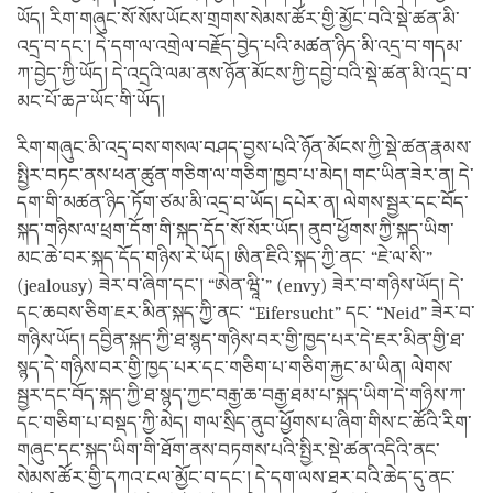
ཡོད། རིག་གཞུང་སོ་སོས་ཡོངས་གྲགས་སེམས་ཚོར་གྱི་མྱོང་བའི་སྡེ་ཚན་མི་
འདྲ་བ་དང་། དེ་དག་ལ་འགྲེལ་བརྗོད་བྱེད་པའི་མཚན་ཉིད་མི་འདྲ་བ་གདམ་
ཀ་བྱེད་ཀྱི་ཡོད། དེ་འདྲའི་ལམ་ནས་ཉོན་མོངས་ཀྱི་དབྱེ་བའི་སྡེ་ཚན་མི་འདྲ་བ་
མང་པོ་ཆཌ་ཡོང་གི་ཡོད།
རིག་གཞུང་མི་འདྲ་བས་གསལ་བཤད་བྱས་པའི་ཉོན་མོངས་ཀྱི་སྡེ་ཚན་རྣམས་
སྤྱིར་བཏང་ནས་ཕན་ཚུན་གཅིག་ལ་གཅིག་ཁྱབ་པ་མེད། གང་ཡིན་ཟེར་ན། དེ་
དག་གི་མཚན་ཉིད་ཏོག་ཙམ་མི་འདྲ་བ་ཡོད། དཔེར་ན། ལེགས་སྦྱར་དང་བོད་
སྐད་གཉིས་ལ་ཕྲག་དོག་གི་སྐད་དོད་སོ་སོར་ཡོད། ནུབ་ཕྱོགས་ཀྱི་སྐད་ཡིག་
མང་ཆེ་བར་སྐད་དོད་གཉིས་རེ་ཡོད། ཨིན་ཇིའི་སྐད་ཀྱི་ནང་ “ཇེ་ལ་སི་”
(jealousy) ཟེར་བ་ཞིག་དང་། “ཨེན་ཝཱི་” (envy) ཟེར་བ་གཉིས་ཡོད། དེ་
དང་ཆབས་ཅིག་ཇར་མིན་སྐད་ཀྱི་ནང་ “Eifersucht” དང་ “Neid” ཟེར་བ་
གཉིས་ཡོད། དབྱིན་སྐད་ཀྱི་ཐ་སྙད་གཉིས་བར་གྱི་ཁྱད་པར་དེ་ཇར་མིན་གྱི་ཐ་
སྙད་དེ་གཉིས་བར་གྱི་ཁྱད་པར་དང་གཅིག་པ་གཅིག་རྐྱང་མ་ཡིན། ལེགས་
སྦྱར་དང་བོད་སྐད་ཀྱི་ཐ་སྙད་ཀྱང་བརྒྱ་ཆ་བརྒྱ་ཐམ་པ་སྐད་ཡིག་དེ་གཉིས་ཀ་
དང་གཅིག་པ་བསྡད་ཀྱི་མེད། གལ་སྲིད་ནུབ་ཕྱོགས་པ་ཞིག་གིས་ང་ཚོའི་རིག་
གཞུང་དང་སྐད་ཡིག་གི་ཐོག་ནས་བཏགས་པའི་སྤྱིར་སྡེ་ཚན་འདིའི་ནང་
སེམས་ཚོར་གྱི་དཀའ་ངལ་མྱོང་བ་དང་། དེ་དག་ལས་ཐར་བའི་ཆེད་དུ་ནང་