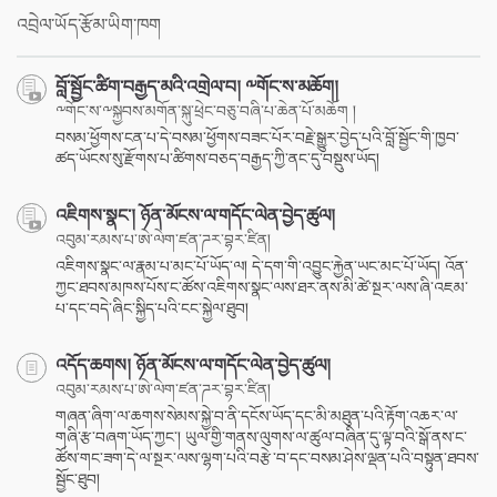
facebook
འབྲེལ་ཡོད་རྩོམ་ཡིག་ཁག
བློ་སྦྱོང་ཚིག་བརྒྱད་མའི་འགྲེལ་བ། ༸གོང་ས་མཆོག།
༸གོང་ས་༸སྐྱབས་མགོན་སྐུ་ཕྲེང་བཅུ་བཞི་པ་ཆེན་པོ་མཆོག །
བསམ་ཕྱོགས་ངན་པ་དེ་བསམ་ཕྱོགས་བཟང་པོར་བརྗེ་སྒྱུར་བྱེད་པའི་བློ་སྦྱོང་གི་ཁྱབ་
ཚད་ཡོངས་སུ་རྫོགས་པ་ཚིགས་བཅད་བརྒྱད་ཀྱི་ནང་དུ་བསྡུས་ཡོད།
འཇིགས་སྣང་། ཉོན་མོངས་ལ་གདོང་ལེན་བྱེད་ཚུལ།
འབུམ་རམས་པ་ཨེ་ལེག་ཛན་ཌར་བྷར་ཛིན།
འཇིགས་སྣང་ལ་རྣམ་པ་མང་པོ་ཡོད་ལ། དེ་དག་གི་འབྱུང་རྐྱེན་ཡང་མང་པོ་ཡོད། འོན་
ཀྱང་ཐབས་མཁས་པོས་ང་ཚོས་འཇིགས་སྣང་ལས་ཐར་ནས་མི་ཚེ་སྔར་ལས་ཞི་འཇམ་
པ་དང་བདེ་ཞིང་སྐྱིད་པའི་ངང་སྐྱེལ་ཐུབ།
འདོད་ཆགས། ཉོན་མོངས་ལ་གདོང་ལེན་བྱེད་ཚུལ།
འབུམ་རམས་པ་ཨེ་ལེག་ཛན་ཌར་བྷར་ཛིན།
གཞན་ཞིག་ལ་ཆགས་སེམས་སྐྱེ་བ་ནི་དངོས་ཡོད་དང་མི་མཐུན་པའི་རྟོག་འཆར་ལ་
གཞི་རྩ་བཞག་ཡོད་ཀྱང་། ཡུལ་གྱི་གནས་ལུགས་ལ་ཚུལ་བཞིན་དུ་ལྟ་བའི་སྒོ་ནས་ང་
ཚོས་གང་ཟག་དེ་ལ་སྔར་ལས་ལྷག་པའི་བརྩེ་བ་དང་བསམ་ཤེས་ལྡན་པའི་བསྟུན་ཐབས་
སྦྱོང་ཐུབ།