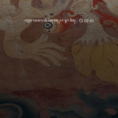
འབུམ་རམས་པ་ཨེ་ལེག་ཛན་ཌར་བྷར་ཛིན།
02:03