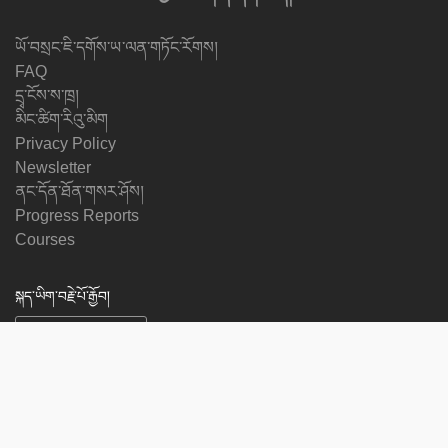
ཡོ་བསྲང་ཇི་དགོས་ཡ་ལན་གཏོང་རོགས།
FAQ
དྲྭ་ངོས་ས་ཁྲ།
མིང་ཚིག་རིའུ་མིག
Privacy Policy
Newsletter
ནང་དོན་ཐོན་གསར་ཤོས།
Progress Reports
Courses
སྐད་ཡིག་བརྗེ་པོ་རྒྱོབ།
ང་ཚོའི་རྗེས་སུ་འབྲོངས།
on
on
on
on