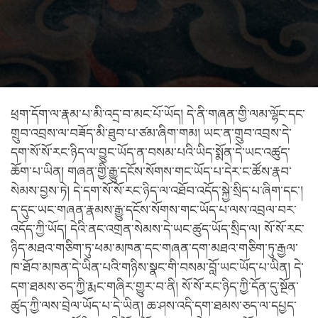
ཕྲག་དོག་ལ་རྣམ་པ་མི་འདྲ་བ་མང་པོ་ཡོད། དེ་ནི་གཞན་གྱི་ལམ་ལྷོང་དང་
གྲུབ་འབྲས་ལ་བཟོད་མི་ཐུབ་པ་ཙམ་ཞིག་གམ། ཡང་ན་གྲུབ་འབྲས་དེ་
དག་སོ་སོ་རང་ཉིད་ལ་བྱུང་ཡོད་ན་བསམ་པའི་ཡིད་སྨོན་དེ་ཡང་འཚུད་
ཆོག་པ་ཡིན། གཞན་གྱི་རྒྱུ་དངོས་སོགས་གང་ཡོད་པ་དེར་ང་ཚོས་རྣབ་
སེམས་བྱས་ཏེ། དེ་དག་སོ་སོ་རང་ཉིད་ལ་འཐོབ་འདོད་སྐྱེ་སྲིད་པ་ཞིག་དང་།
ད་དུང་ཡང་གཞན་རྣམས་རྒྱུ་དངོས་སོགས་གང་ཡོད་པ་ལས་འབྲལ་བར་
འདོད་ཀྱི་ཡོད། དེའི་ནང་འགྲན་སེམས་དེ་ཡང་ཚུད་ཡོད་སྲིད་ལ། སོ་སོ་རང་
ཉིད་མཐའ་གཅིག་ཏུ་ཕམ་མཁན་དང་གཞན་དག་མཐའ་གཅིག་ཏུ་རྒྱལ་
ཁ་ཐོབ་མཁན་དེ་ཡིན་པའི་གཉིས་སྣང་གི་བསམ་བློ་ཡང་ཡོད་པ་ཡིན། དེ་
དག་ཐམས་ཅད་ཀྱི་རྨང་གཞིར་གྱུར་བ་ནི། སོ་སོ་རང་ཉིད་ཀྱི་དོན་དུ་སྔོན་
ཚུད་ཀྱི་ལས་བྲེལ་ཡོད་པ་དེ་ཡིན། ཆ་ཤས་འདི་དག་ཐམས་ཅད་ལ་དཔྱད་