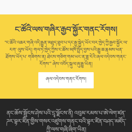
ང་ཚོའི་ལས་གཞིར་རྒྱབ་སྐྱོར་གནང་རོགས།
“ང་ཚོའི་འཆར་གཞི་འདི་རྒྱུན་མཐུད་ཐུབ་པ་དང་རྒྱ་སྐྱེད་ཡོང་བར་ཁྱེད་ཀྱི་རྒྱབ་སྐྱོར་ལ་
རག་ ལུས་ཡོད། གལ་ཏེ་ཁྱེད་ཀྱིས་ང་ཚོས་མཁོ་སྤྲོད་བྱས་པའི་རྒྱུ་ཆ་རྣམས་ཕན་
ཐོགས་ཡོད་པ་ གཟིགས་ན། ཐེངས་གཅིག་གམ་ཡང་ན་ཟླ་རེའི་ཞལ་འདེབས་གནང་
རོགས་” ཞེས་འབོད་སྐུལ་ཞུ་རྒྱུ་ཡིན།
ཞལ་འདེབས་གནང་རོགས།
ནང་ཆོས་སྦྱོངས་ཤེས་པའི་དྲྭ་ལྗོངས་ནི། འབུམ་རམས་པ་ཨེ་ལེག་ཛན་
ཌར་བྷར་ཛིན་གྱིས་གསར་འཛུགས་གནང་བའི་བྷར་ཛིན་བཤད་མཛོད་
ཀྱི་ལས་གཞི་ཞིག་ཡིན།