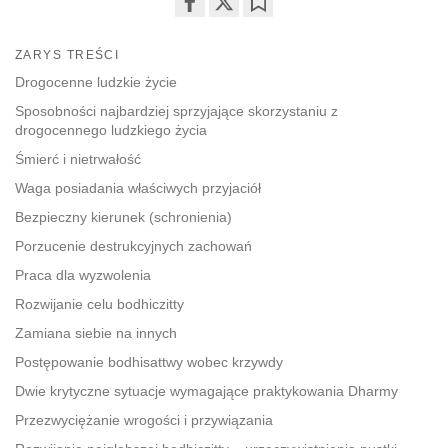
Share
Bookmark
on
ZARYS TREŚCI
facebook
Drogocenne ludzkie życie
Sposobności najbardziej sprzyjające skorzystaniu z
drogocennego ludzkiego życia
Śmierć i nietrwałość
Waga posiadania właściwych przyjaciół
Bezpieczny kierunek (schronienia)
Porzucenie destrukcyjnych zachowań
Praca dla wyzwolenia
Rozwijanie celu bodhiczitty
Zamiana siebie na innych
Postępowanie bodhisattwy wobec krzywdy
Dwie krytyczne sytuacje wymagające praktykowania Dharmy
Przezwyciężanie wrogości i przywiązania