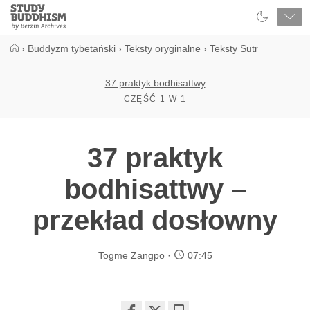
Close
Study
Buddhism
Home
›
Buddyzm tybetański
›
Teksty oryginalne
›
Teksty Sutr
37 praktyk bodhisattwy
CZĘŚĆ 1 W 1
37 praktyk
bodhisattwy –
przekład dosłowny
Togme Zangpo
07:45