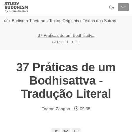
Close
Study
Buddhism
Home
›
Budismo Tibetano
›
Textos Originais
›
Textos dos Sutras
​37 Práticas de um Bodhisattva
PARTE 1 DE 1
​37 Práticas de um
Bodhisattva -
Tradução Literal
Togme Zangpo
09:35