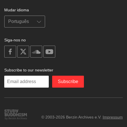
Mudar idioma
Siga-nos no
on
on
on
on
facebook
X
soundcloud
youtube
Subscribe to our newsletter
Enter
Subscribe
your
email
Study
© 2003-2026 Berzin Archives e.V.
Impressum
Buddhism
Home