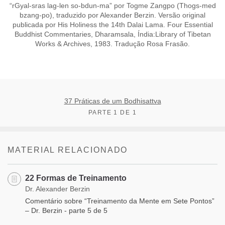
“rGyal-sras lag-len so-bdun-ma” por Togme Zangpo (Thogs-med
bzang-po), traduzido por Alexander Berzin. Versão original
publicada por His Holiness the 14th Dalai Lama. Four Essential
Buddhist Commentaries, Dharamsala, Índia:Library of Tibetan
Works & Archives, 1983. Tradução Rosa Frasão.
​37 Práticas de um Bodhisattva
PARTE 1 DE 1
MATERIAL RELACIONADO
22 Formas de Treinamento
Dr. Alexander Berzin
Comentário sobre “Treinamento da Mente em Sete Pontos”
– Dr. Berzin - parte 5 de 5