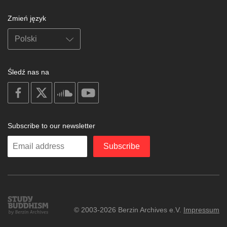
Zmień język
Śledź nas na
on
on
on
on
facebook
X
soundcloud
youtube
Subscribe to our newsletter
Enter
Subscribe
your
email
Study
© 2003-2026 Berzin Archives e.V.
Impressum
Buddhism
Home