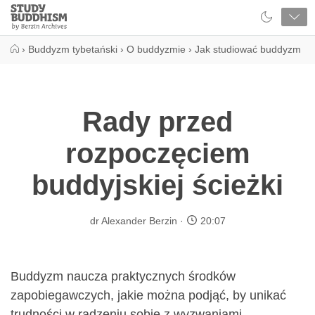
Close
Study
Buddhism
Home
›
Buddyzm tybetański
›
O buddyzmie
›
Jak studiować buddyzm
Rady przed
rozpoczęciem
buddyjskiej ścieżki
dr Alexander Berzin
20:07
Buddyzm naucza praktycznych środków
zapobiegawczych, jakie można podjąć, by unikać
trudności w radzeniu sobie z wyzwaniami