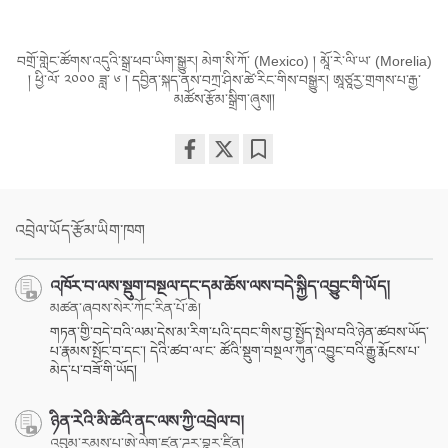
བགྲོ་གླེང་ཚོགས་འདུའི་སྒྲ་ཕབ་ཡིག་སྒྱུར། མེག་སི་ཀོ་ (Mexico) ། མཱོ་རེ་ལི་ཡ་ (Morelia)
། ཕྱི་ལོ་ ༢༠༠༠ ཟླ་ ༦ ། དབྱིན་སྐད་ནས་བཀྲ་ཤིས་ཚེ་རིང་གིས་བསྒྱུར། ཨཱཙཱརྱ་གྲགས་པ་རྒྱ་
མཚོས་རྩོམ་སྒྲིག་ཞུས།།
Share
Bookmark
on
facebook
འབྲེལ་ཡོད་རྩོམ་ཡིག་ཁག
འཁོར་བ་ལས་སྡུག་བསྔལ་དང་དམ་ཆོས་ལས་བདེ་སྐྱིད་འབྱུང་གི་ཡོད།
མཚན་ཞབས་སེར་ཀོང་རིན་པོ་ཆེ།
གཏན་གྱི་བདེ་བའི་ལམ་དེས་མ་རིག་པའི་དབང་གིས་བྱ་སྤྱོད་སྤེལ་བའི་ཉེན་ཚབས་ཡོད་
པ་རྣམས་སྤོང་བ་དང་། དེའི་ཚབ་ལ་ང་ ཚོའི་སྡུག་བསྔལ་ཀུན་འབྱུང་བའི་རྒྱུ་རྨོངས་པ་
མེད་པ་བཟོ་གི་ཡོད།
ཉིན་རེའི་མི་ཚེའི་ནང་ལས་ཀྱི་འབྲེལ་བ།
འབུམ་རམས་པ་ཨེ་ལེག་ཛན་ཌར་བྷར་ཛིན།