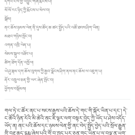
དཀའ་ངལ་གྱི་འབྱུང་གཞི་རྨོངས་པ།
སོ་སོ་རང་ཉིད་ཀྱི་རྨོངས་པ་སེལ་བ།
སྒོམ།
ནང་ཆོས་ཉམས་ལེན་ནི་དུས་ཚོད་ཆ་ཚང་སྤྱོད་པའི་འཚོ་ཐབས་ཤིག་ཡིན།
མཐའ་གཉིས་སྤོང་བ།
འགན་འཁྲི་ལེན་པ།
སེམས་སྐུལ་འཐོབ་པ།
ཚིག་ཐོག་དོན་འཁྱོལ།
ཡེ་ཤུ་རྣམ་དག་ཆོས་ལུགས་ཀྱི་རྒྱབ་ལྗོངས་ཤིག་ནས་ནང་ཆོས་ལ་འཇུག་པ།
ནོར་འཁྲུལ་ཅན་གྱི་ལར་ཞེན་སྤོང་བ།
ཕྱོགས་བསྡོམས།
གལ་ཏེ་ང་ཚོར་ནང་པ་སངས་རྒྱས་པའི་ཆོས་དེ་གང་གི་སྐོར་ཡིན་པ་དང་། དེ་
ང་ཚོའི་ཉིན་རེའི་མི་ཚེའི་ནང་ཇི་ལྟར་ལག་བསྟར་བྱེད་ཀྱི་ཡོད་པ་ཤེས་འདོད་
ཡོད་ན། ནང་པའི་ཆོས་དང་ཉམས་ལེན་གྱི་ནང་བེད་སྤྱོད་བྱེད་པའི་སྲོལ་རྒྱུན་
གྱི་བརྡ་ཆད་དྷརྨ་ཞེས་པའི་གོ་བ་ཁྱད་པར་ཅན་གང་ཡིན་པ་ལ་བལྟ་ན་ཡག་