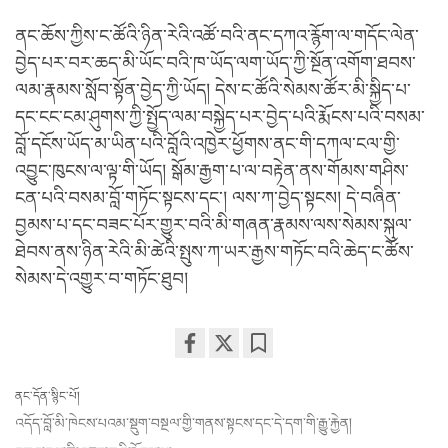
ནང་ཆོས་ཀྱིས་ང་ཚོའི་ཉིན་རེའི་འཚོ་བའི་ནང་དཀའ་རྙོག་ལ་གདོང་ལེན་
བྱེད་པར་བར་ཆད་མི་ཡོང་བའི་ཁ་ཡོད་ལག་ཡོད་ཀྱི་སྔོན་འགོག་ཐབས་
ལམ་རྣམས་སློབ་སྟོན་བྱེད་ཀྱི་ཡོད། དེས་ང་ཚོའི་སེམས་ཚོར་མི་སྐྱིད་པ་
དང་ངང་ངམ་ཤུགས་ཀྱི་སྤྱོད་ལམ་བསྐྱེད་པར་བྱེད་པའི་རྨོངས་པའི་བསམ་
བློ་དངོས་ཡོད་མ་ཡིན་པའི་བློའི་འཁྱེར་ཕྱོགས་ནང་གི་དཀལ་ངལ་གྱི་
འབྱུང་ཁུངས་ལ་ལྟ་གི་ཡོད། སྒོམ་རྒྱག་པ་ལ་བརྟེན་ནས་གོམས་གཤིས་
ངན་པའི་བསམ་བློ་གཏོང་སྟངས་དང་། ལས་ཀ་བྱེད་སྟངས། དེ་བཞིན་
བྱམས་པ་དང་བཟང་པོར་གྱུར་བའི་མི་གཞན་རྣམས་ལས་སེམས་སྐུལ་
ཐེབས་ནས་ཉིན་རེའི་མི་ཚེའི་སྤུས་ཀ་ཡར་རྒྱས་གཏོང་བའི་ཆེད་ང་ཚོས་
སེམས་དེ་འགྱུར་བ་གཏོང་ཐུབ།
Share
Bookmark
on
ནང་དོན་སྙིང་པོ།
facebook
འདོད་བློ་མི་ཁེངས་པའམ་སྡུག་བསྔལ་གྱི་གནས་སྟངས་དང་དེ་དག་གི་རྒྱུ་རྐྱེན།