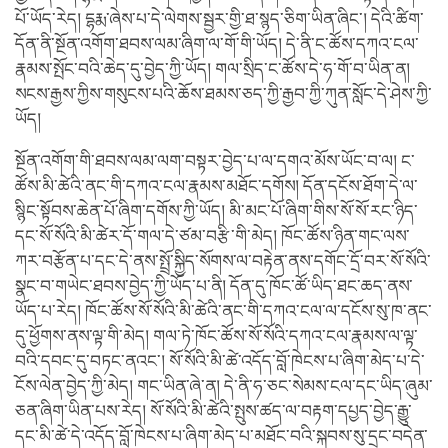
པོ་ཡོད་རེད། དྷརྨ་ཞེས་པ་དེ་ལེགས་སྦྱར་གྱི་ཐ་སྙད་ཅིག་ཡིན་ཞིང་། དེའི་ཚིག་
དོན་ནི་སྔོན་འགོག་ཐབས་ལམ་ཞིག་ལ་གོ་གི་ཡོད། དེ་ནི་ང་ཚོས་དཀའ་ངལ་
རྣམས་སྤོང་བའི་ཆེད་དུ་བྱེད་ཀྱི་ཡོད། གལ་སྲིད་ང་ཚོས་དེ་ཧ་གོ་བ་ཡིན་ན།
སངས་རྒྱས་ཀྱིས་གསུངས་པའི་ཆོས་ཐམས་ཅད་ཀྱི་རྒྱབ་ཀྱི་ཀུན་སློང་དེ་ཤེས་ཀྱི་
ཡོད།
སྔོན་འགོག་གི་ཐབས་ལམ་ལག་བསྟར་བྱེད་པ་ལ་དགའ་མོས་ཡོང་བ་ལ། ང་
ཚོས་མི་ཚེའི་ནང་གི་དཀའ་ངལ་རྣམས་མཐོང་དགོས། དོན་དངོས་ཐོག་དེ་ལ་
སྙིང་སྟོབས་ཆེན་པོ་ཞིག་དགོས་ཀྱི་ཡོད། མི་མང་པོ་ཞིག་གིས་སོ་སོ་རང་ཉིད་
དང་སོ་སོའི་མི་ཚེར་དོ་གལ་དེ་ཙམ་བརྩི་གི་མེད། ཁོང་ཚོས་ཉིན་གང་ལས་
ཀར་བརྩོན་པ་དང་དེ་ནས་སྤྲོ་སྐྱིད་སོགས་ལ་བརྟེན་ནས་དགོང་དྲོ་བར་སོ་སོའི་
སྣང་བ་གཡེང་ཐབས་བྱེད་ཀྱི་ཡོད་པ་ནི། དོན་དུ་ཁོང་ཚོ་ཡིད་ཐང་ཆད་ནས་
ཡོད་པ་རེད། ཁོང་ཚོས་སོ་སོའི་མི་ཚེའི་ནང་གི་དཀའ་ངལ་ལ་དངོས་སུ་ཁ་ནང་
དུ་ཕྱོགས་ནས་ལྟ་གི་མེད། གལ་ཏེ་ཁོང་ཚོས་སོ་སོའི་དཀའ་ངལ་རྣམས་ལ་ལྟ་
བའི་དབང་དུ་བཏང་ནའང་། སོ་སོའི་མི་ཚེ་འདོད་བློ་ཁེངས་པ་ཞིག་མེད་པ་དེ་
ངོས་ལེན་བྱེད་ཀྱི་མེད། གང་ཡིན་ཞེ་ན། དེ་ནི་ཧ་ཅང་སེམས་ངལ་དང་ཡིད་ཞུམ་
ཅན་ཞིག་ཡིན་པས་རེད། སོ་སོའི་མི་ཚེའི་སྤུས་ཚད་ལ་བརྟག་དཔྱད་བྱེད་རྒྱུ་
དང་མི་ཚེ་དེ་འདོད་བློ་ཁེངས་པ་ཞིག་མེད་པ་མཐོང་བའི་སྐབས་སུ་དྲང་བདེན་