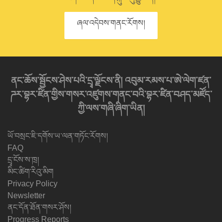
ཞལ་འདེབས་གནང་རོགས།
ནང་ཆོས་སྦྱོངས་ཤེས་པའི་དྲྭ་ལྗོངས་ནི། འབུམ་རམས་པ་ཨེ་ལེག་ཛན་
ཌར་བྷར་ཛིན་གྱིས་གསར་འཛུགས་གནང་བའི་བྷར་ཛིན་བཤད་མཛོད་
ཀྱི་ལས་གཞི་ཞིག་ཡིན།
ཡོ་བསྲང་ཇི་དགོས་ཡ་ལན་གཏོང་རོགས།
FAQ
དྲྭ་ངོས་ས་ཁྲ།
མིང་ཚིག་རིའུ་མིག
Privacy Policy
Newsletter
ནང་དོན་ཐོན་གསར་ཤོས།
Progress Reports