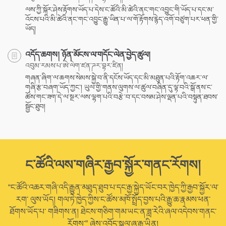
ལས་ཀྱི་སྐོར་ཤེས་རྟོགས་ཡོད་པ་དེས་ང་ཚོའི་མི་ཚེའི་ནང་གང་འབྱུང་གི་ཡོད་པ་དང་མ་
འོངས་པའི་མི་ཚེའི་ནང་གང་འབྱུང་རྒྱུ་ཡིན་པ་ལ་གོ་རྟོགས་རྙེད་འགོ་བཙུག་པར་ཕན་གྱི་
ཡོད།
འདོད་ཆགས། ཉོན་མོངས་ལ་གདོང་ལེན་བྱེད་ཚུལ།
འབུམ་རམས་པ་ཨེ་ལེག་ཛན་ཌར་བྷར་ཛིན།
གཞན་ཞིག་ལ་ཆགས་སེམས་སྐྱེ་བ་ནི་དངོས་ཡོད་དང་མི་མཐུན་པའི་རྟོག་འཆར་ལ་
གཞི་རྩ་བཞག་ཡོད་ཀྱང་། ཡུལ་གྱི་གནས་ལུགས་ལ་ཚུལ་བཞིན་དུ་ལྟ་བའི་སྒོ་ནས་ང་
ཚོས་གང་ཟག་དེ་ལ་སྔར་ལས་ལྷག་པའི་བརྩེ་བ་དང་བསམ་ཤེས་ལྡན་པའི་བསྟུན་ཐབས་
སྦྱོང་ཐུབ།
ང་ཚོའི་ལས་གཞིར་རྒྱབ་སྐྱོར་གནང་རོགས།
“ང་ཚོའི་འཆར་གཞི་འདི་རྒྱུན་མཐུད་ཐུབ་པ་དང་རྒྱ་སྐྱེད་ཡོང་བར་ཁྱེད་ཀྱི་རྒྱབ་སྐྱོར་ལ་
རག་ ལུས་ཡོད། གལ་ཏེ་ཁྱེད་ཀྱིས་ང་ཚོས་མཁོ་སྤྲོད་བྱས་པའི་རྒྱུ་ཆ་རྣམས་ཕན་
ཐོགས་ཡོད་པ་ གཟིགས་ན། ཐེངས་གཅིག་གམ་ཡང་ན་ཟླ་རེའི་ཞལ་འདེབས་གནང་
རོགས་” ཞེས་འབོད་སྐུལ་ཞུ་རྒྱུ་ཡིན།