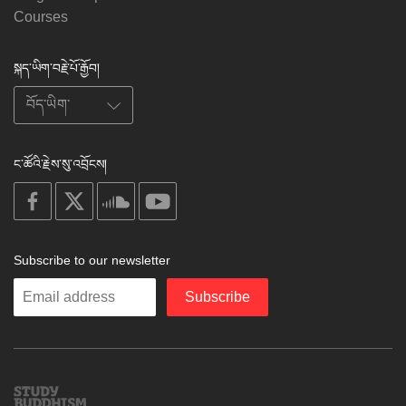
Courses
སྐད་ཡིག་བརྗེ་པོ་རྒྱོབ།
ང་ཚོའི་རྗེས་སུ་འབྲོངས།
on
on
on
on
facebook
X
soundcloud
youtube
Subscribe to our newsletter
Enter
Subscribe
your
email
Study