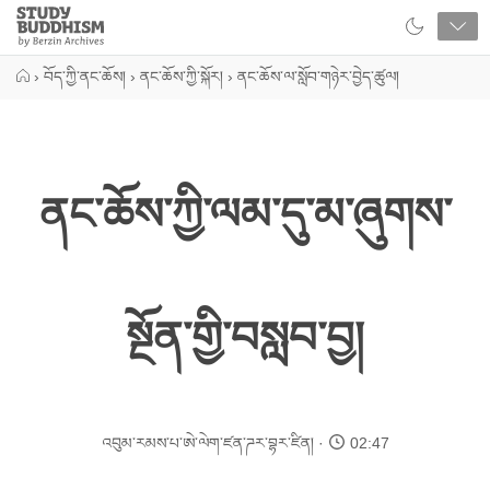
Close
Study
Buddhism
Home
›
བོད་ཀྱི་ནང་ཆོས།
›
ནང་ཆོས་ཀྱི་སྐོར།
›
ནང་ཆོས་ལ་སློབ་གཉེར་བྱེད་ཚུལ།
ནང་ཆོས་ཀྱི་ལམ་དུ་མ་ཞུགས་
སྔོན་གྱི་བསླབ་བྱ།
འབུམ་རམས་པ་ཨེ་ལེག་ཛན་ཌར་བྷར་ཛིན།
02:47