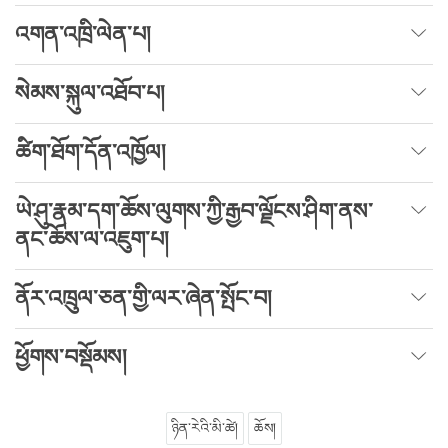
འགན་འཁྲི་ལེན་པ།
སེམས་སྐུལ་འཐོབ་པ།
ཚིག་ཐོག་དོན་འཁྱོལ།
ཡེ་ཤུ་རྣམ་དག་ཆོས་ལུགས་ཀྱི་རྒྱབ་ལྗོངས་ཤིག་ནས་
ནང་ཆོས་ལ་འཇུག་པ།
ནོར་འཁྲུལ་ཅན་གྱི་ལར་ཞེན་སྤོང་བ།
ཕྱོགས་བསྡོམས།
ཉིན་རེའི་མི་ཚེ།
ཆོས།