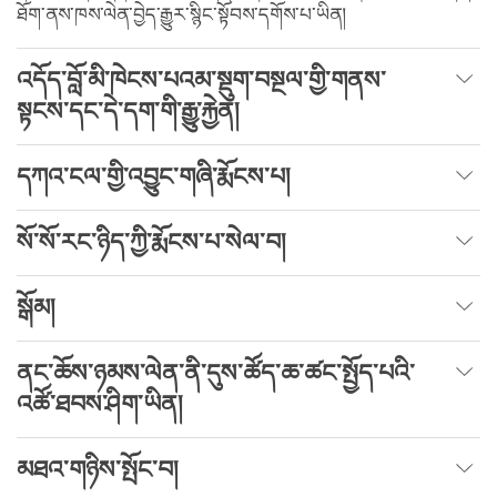
ཐོག་ནས་ཁས་ལེན་བྱེད་རྒྱུར་སྙིང་སྟོབས་དགོས་པ་ཡིན།
འདོད་བློ་མི་ཁེངས་པའམ་སྡུག་བསྔལ་གྱི་གནས་
སྟངས་དང་དེ་དག་གི་རྒྱུ་རྐྱེན།
དཀའ་ངལ་གྱི་འབྱུང་གཞི་རྨོངས་པ།
སོ་སོ་རང་ཉིད་ཀྱི་རྨོངས་པ་སེལ་བ།
སྒོམ།
ནང་ཆོས་ཉམས་ལེན་ནི་དུས་ཚོད་ཆ་ཚང་སྤྱོད་པའི་
འཚོ་ཐབས་ཤིག་ཡིན།
མཐའ་གཉིས་སྤོང་བ།