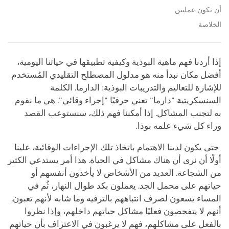
أن نكون عمليين
الخلاصة
إذا أردنا فهم ماهية البوذية وكيفية تطبيقها في حياتنا اليومية،
أفضل مكان نبدأ منه هو مدلول المصطلح التقليدي المُستخدم
للإشارة للتعاليم والتدريبات البوذية: الدارما. الكلمة
السنسكريتية "دارما" تعني حرفيًا "إجراء وقائي". هي ما نقوم
به لتجنب المشاكل. إذا أمكننا فهم ذلك، سنستوعب القصد
وراء كل شيء علمه بوذا.
حتى يكون لدينا الاهتمام باتخاذ تلك الإجراءات الوقائية، علينا
أولًا أن نرى أن هناك مشاكل في الحياة. هذا أمر يستدعي الكثير
من الشجاعة. العديد من الأشخاص لا يأخذون أنفسهم أو
حياتهم على محمل الجد. يعملون بكد طوال النهار، ثُم في
المساء يسعون لصرف انتباههم بالترفيه وما شابه لأنهم تعبون.
أنهم لا يتفحصون فعليًا مشاكل حياتهم داخلهم، وإذا نظروا
بالفعل على مشاكلهم، فهم لا يرغبون في الاعتراف بأن حياتهم