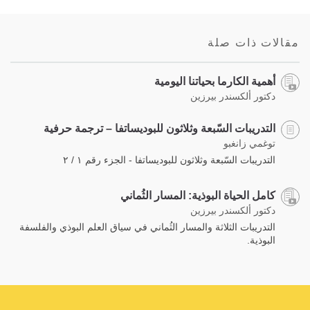
Bookmark
Share
on
facebook
مقالات ذات صلة
أهمية الكارما بحياتنا اليومية
دكتور ألكسندر بيرزين
التدريبات السّبعة وثلاثون للبوديساتفا – ترجمة حرفية
توغمي زانغبو
التدريبات السّبعة وثلاثون للبوديساتفا - الجزء رقم ١ / ٢
كامل الحياة البوذية: المسار الثُماني
دكتور ألكسندر بيرزين
التدريبات الثلاثة والمسار الثُماني في سياق العلم البوذي والفلسفة
البوذية.