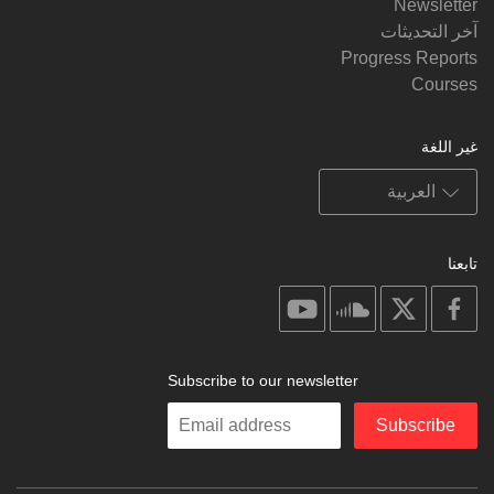
Newsletter
آخر التحديثات
Progress Reports
Courses
غير اللغة
تابعنا
on
on
on
on
youtube
soundcloud
facebook
X
Subscribe to our newsletter
Enter
Subscribe
your
email