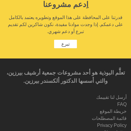
اِدعم مشروعنا
قدرتنا على المحافظة على هذا الموقع وتطويره يعتمد بالكامل
على دعمكم. إذا وجدت موادنا مفيدة، نكون شاكرين لكم تقديم
تبرع أو دعم شهري.
تبرع
تعلَّم البوذية هو أحد مشروعات جمعية أرشيف بيرزين،
والتي أسسها الدكتور ألكسندر بيرزين.‎‎
أرسل لنا تقييمك
FAQ
خريطة الموقع
قائمة المصطلحات
Privacy Policy