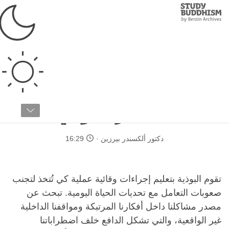
Study
Clos
Buddhism
Home
›
البوذية التبتية
›
عن البوذية
›
كيف ندرس البوذية
نصيحة قبل البدء في
المسار البوذي
دكتور ألكسندر بيرزين
16:29
تقوم البوذية بتعليم إجراءات وقائية عملية كي تُتخذ لتجنب
صعوبات التعامل مع تحديات الحياة اليومية. تبحث عن
مصدر مشاكلنا داخل أفكارنا المرتبكة ومواقفنا الداخلية
غير الواقعية، والتي تشكل الدافع خلف اضطراباتنا