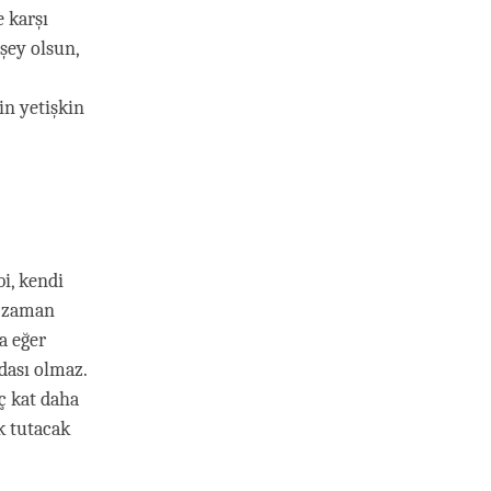
e karşı
şey olsun,
in yetişkin
bi, kendi
o zaman
a eğer
dası olmaz.
ç kat daha
k tutacak