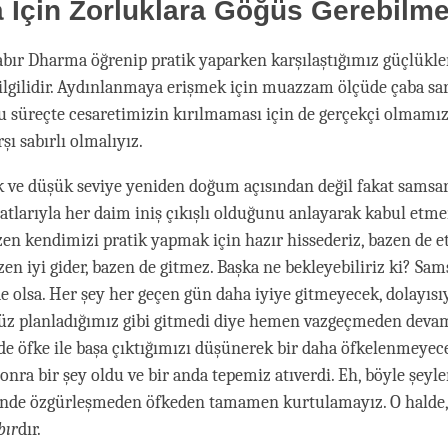
 İçin Zorluklara Göğüs Gerebilm
bır Dharma öğrenip pratik yaparken karşılaştığımız güçlükle
ilgilidir. Aydınlanmaya erişmek için muazzam ölçüde çaba sa
u süreçte cesaretimizin kırılmaması için de gerçekçi olmamız
şı sabırlı olmalıyız.
 ve düşük seviye yeniden doğum açısından değil fakat samsa
hatlarıyla her daim iniş çıkışlı olduğunu anlayarak kabul etm
zen kendimizi pratik yapmak için hazır hissederiz, bazen de e
zen iyi gider, bazen de gitmez. Başka ne bekleyebiliriz ki? Sa
de olsa. Her şey her geçen gün daha iyiye gitmeyecek, dolayısı
üz planladığımız gibi gitmedi diye hemen vazgeçmeden dev
i de öfke ile başa çıktığımızı düşünerek bir daha öfkelenmeyec
onra bir şey oldu ve bir anda tepemiz atıverdi. Eh, böyle şeyler
sinde özgürleşmeden öfkeden tamamen kurtulamayız. O halde,
bır
dır.