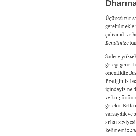
Dharma
Üçüncü tür sa
gerebilmekle 
çalışmak ve b
Kendimize
kar
Sadece yüksek
gereği genel 
önemlidir. Ba
Pratiğimiz ba
içindeyiz ne 
ve bir günüm
gerekir. Belk
varsaydık ve s
arhat seviye
kelimemiz
sa