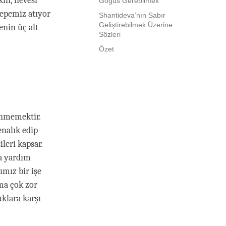
kın, hevesi
Göğüs Gerebilmek
tepemiz atıyor
Shantideva’nın Sabır
Geliştirebilmek Üzerine
enin üç alt
Sözleri
Özet
enmemektir.
enalık edip
leri kapsar.
na yardım
ımız bir işe
ma çok zor
uklara karşı