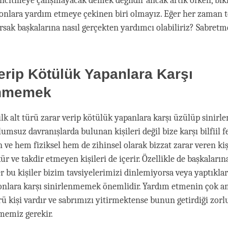
 incitmeye çalışmayacak demek değildir ancak artık öfkeli, bık
 onlara yardım etmeye çekinen biri olmayız. Eğer her zaman 
orsak başkalarına nasıl gerçekten yardımcı olabiliriz? Sabretm
erip Kötülük Yapanlara Karşı
enmemek
lk alt türü zarar verip kötülük yapanlara karşı üzülüp sinirl
umsuz davranışlarda bulunan kişileri değil bize karşı bilfiil f
ve hem fiziksel hem de zihinsel olarak bizzat zarar veren kişi
ür ve takdir etmeyen kişileri de içerir. Özellikle de başkaları
r bu kişiler bizim tavsiyelerimizi dinlemiyorsa veya yaptıklar
onlara karşı sinirlenmemek önemlidir. Yardım etmenin çok a
rü kişi vardır ve sabrımızı yitirmektense bunun getirdiği zorl
memiz gerekir.