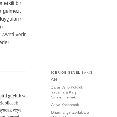
tkili bir
a gelmez,
duyguların
em
uvveti verir
eder.
İÇERIĞE GENEL BAKIŞ
Giri
Zarar Verip Kötülük
Yapanlara Karşı
tli güçlük ve
Sinirlenmemek
elebilecek
Acıya Katlanmak
ayacak veya
Dharma İçin Zorluklara