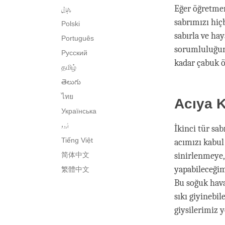
پنجابی
Eğer öğretmen
sabrımızı hiç
Polski
sabırla ve ha
Português
sorumluluğumu
Русский
kadar çabuk 
தமிழ்
తెలుగు
ไทย
Acıya 
Українська
اُردو
İkinci tür sab
Tiếng Việt
acımızı kabul
简体中文
sinirlenmeye,
yapabileceğim
繁體中文
Bu soğuk hava
sıkı giyinebil
giysilerimiz 