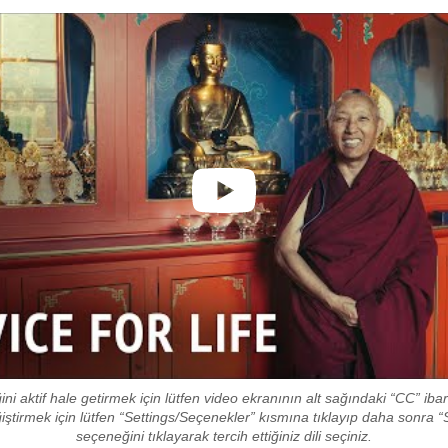
ni aktif hale getirmek için lütfen video ekranının alt sağındaki “CC” ibar
eğiştirmek için lütfen “Settings/Seçenekler” kısmına tıklayıp daha sonra “S
seçeneğini tıklayarak tercih ettiğiniz dili seçiniz.