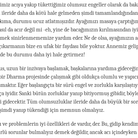
miz acıya yakıp tükettiğimiz olumsuz engeller olarak da baka
 ileride daha da kötü hale gelmeden şimdi tamamlandığından
akıma, durumu ucuz atlatmışızdır. Ayağımızı masaya çarptığı
sıl da acır değil mi -eh, yine de bacağımızın kırılmasından iy
mek sinirlenmememize yardım eder. Ne de olsa, ayağımızın a
çıkarmanın bize en ufak bir faydası bile yoktur. Annemiz gelip
 de bu durumu daha iyi hale getirmez!
us, uzun bir inzivaya başlamak, başkalarına yardıma gideceği
bir Dharma projesinde çalışmak gibi oldukça olumlu ve yapıcı 
maktır. Eğer başlangıçta bir sürü engel ve zorlukla karşılaştı
a iyidir. Sanki bütün zorluklar yanıp bitiyormuş gibidir, böyl
yi gidecektir. Tüm olumsuzluklar ileride daha da büyük bir so
imdi yanıp tükendiği için memnun olmalıyız.
 ve problemlerin iyi özellikleri de vardır, der. Bu, gidip kendi
rlü sorunlar bulmalıyız demek değildir, ancak acı içindeyken