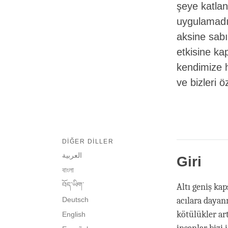
şeye katlan
uygulamadı
aksine sabı
etkisine ka
kendimize h
ve bizleri 
DIĞER DILLER
العربية
Giri
বাংলা
བོད་ཡིག་
Altı geniş k
Deutsch
acılara dayan
kötülükler ar
English