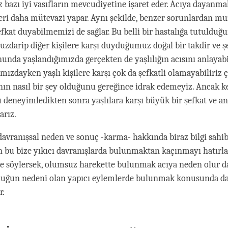
z bazı iyi vasıfların mevcudiyetine işaret eder. Acıya dayanma
leri daha mütevazi yapar. Aynı şekilde, benzer sorunlardan m
efkat duyabilmemizi de sağlar. Bu belli bir hastalığa tutuldu
uzdarip diğer kişilere karşı duyduğumuz doğal bir takdir ve ş
nunda yaşlandığımızda gerçekten de yaşlılığın acısını anlayabi
şımızdayken yaşlı kişilere karşı çok da şefkatli olamayabiliriz
ın nasıl bir şey olduğunu gereğince idrak edemeyiz. Ancak 
 deneyimledikten sonra yaşlılara karşı büyük bir şefkat ve an
arız.
 davranışsal neden ve sonuç -karma- hakkında biraz bilgi sahi
n bu bize yıkıcı davranışlarda bulunmaktan kaçınmayı hatırlat
e söylersek, olumsuz harekette bulunmak acıya neden olur d
uluğun nedeni olan yapıcı eylemlerde bulunmak konusunda d
ir.