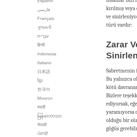
insanlar bizi
Español
kırılmış veya
فارسی
ve sinirleniy
Français
türü vardır:
ગુજરાતી
Zarar V
हिन्दी
Sinirl
Indonesia
Italiano
Sabretmenin i
日本語
Bu yalnızca ol
ខ្មែរ
kötü davranan 
한국어
Bizlere teşekk
Монгол
ediyorsak, eğe
मराठी
yaramıyorsa 
မြန်မာဘာသာ
olduğu bir sü
नेपाली
göğüs gerebil
ਪੰਜਾਬੀ