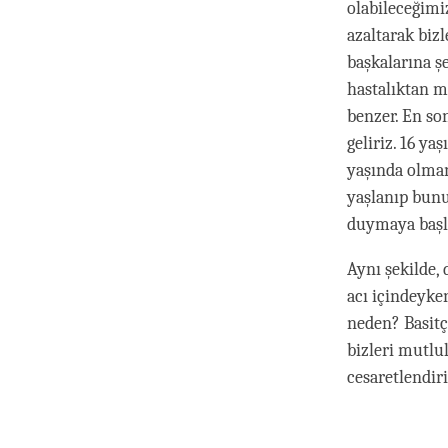
olabileceğimi
azaltarak biz
başkalarına ş
hastalıktan m
benzer. En so
geliriz. 16 ya
yaşında olman
yaşlanıp bunu
duymaya başl
Aynı şekilde,
acı içindeyke
neden? Basitç
bizleri mutl
cesaretlendir