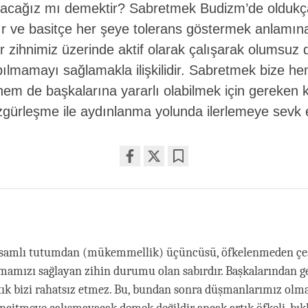
acağız mı demektir? Sabretmek Budizm’de oldukça e
r ve basitçe her şeye tolerans göstermek anlamın
r zihnimiz üzerinde aktif olarak çalışarak olumsuz 
pılmamayı sağlamakla ilişkilidir. Sabretmek bize h
em de başkalarına yararlı olabilmek için gereken k
özgürleşme ile aydınlanma yolunda ilerlemeye sevk 
Share
Bookmark
on
facebook
apsamlı tutumdan (mükemmellik) üçüncüsü, öfkelenmeden çeşi
mamızı sağlayan zihin durumu olan sabırdır. Başkalarından g
tık bizi rahatsız etmez. Bu, bundan sonra düşmanlarımız olm