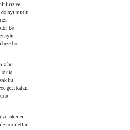
biliriz ve
 dolayı mutlu
mızı
idir! Bu
cısıyla
 bize bir
miz bir
bir iş
ysak bu
ece geri kalan
runa
mize işkence
 de minnettar