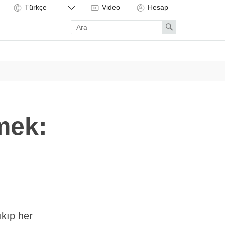
Video
Hesap
Enter
Search
search
term
mek:
ıkıp her