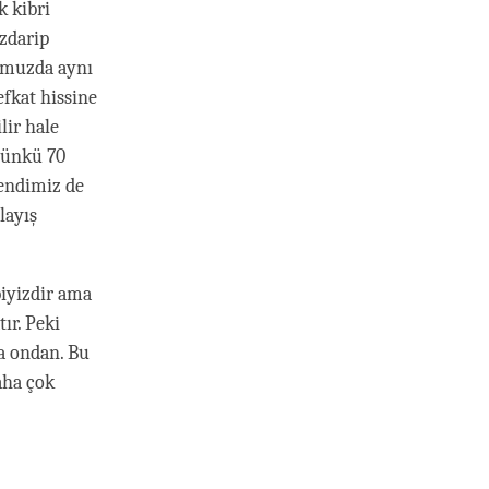
k kibri
uzdarip
ğumuzda aynı
efkat hissine
lir hale
 çünkü 70
kendimiz de
layış
biyizdir ama
ır. Peki
a ondan. Bu
aha çok