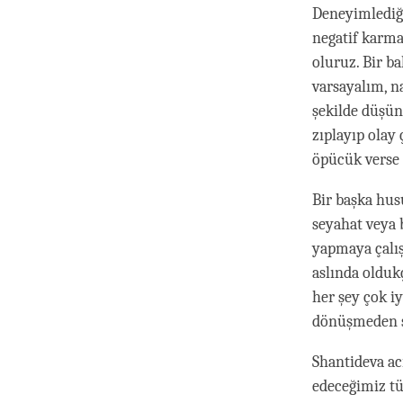
Deneyimlediği
negatif karma
oluruz. Bir b
varsayalım, na
şekilde düşün
zıplayıp olay 
öpücük verse
Bir başka hus
seyahat veya 
yapmaya çalış
aslında oldukç
her şey çok i
dönüşmeden ş
Shantideva acı
edeceğimiz tü