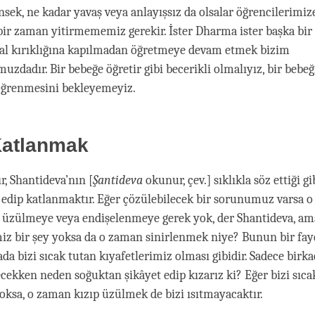
sek, ne kadar yavaş veya anlayışsız da olsalar öğrencilerimiz
bir zaman yitirmememiz gerekir. İster Dharma ister başka bir 
yal kırıklığına kapılmadan öğretmeye devam etmek bizim
zdadır. Bir bebeğe öğretir gibi becerikli olmalıyız, bir bebeğ
öğrenmesini bekleyemeyiz.
Katlanmak
ır, Shantideva’nın [
Şantideva
okunur, çev.] sıklıkla söz ettiği gi
 edip katlanmaktır. Eğer çözülebilecek bir sorunumuz varsa 
 üzülmeye veya endişelenmeye gerek yok, der Shantideva, am
iz bir şey yoksa da o zaman sinirlenmek niye? Bunun bir fay
da bizi sıcak tutan kıyafetlerimiz olması gibidir. Sadece birka
ecekken neden soğuktan şikâyet edip kızarız ki? Eğer bizi sıca
yoksa, o zaman kızıp üzülmek de bizi ısıtmayacaktır.