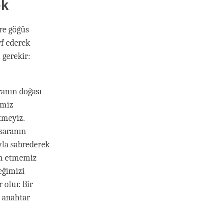
ek
re göğüs
rf ederek
 gerekir:
ranın doğası
emiz
tmeyiz.
msaranın
yla sabrederek
am etmemiz
eğimizi
 olur. Bir
 anahtar