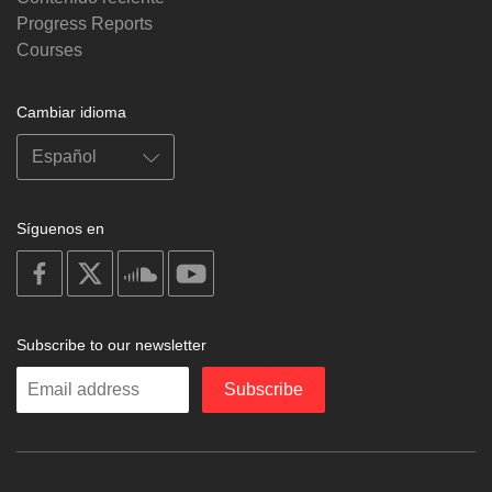
Progress Reports
Courses
Cambiar idioma
Síguenos en
on
on
on
on
facebook
X
soundcloud
youtube
Subscribe to our newsletter
Enter
Subscribe
your
email