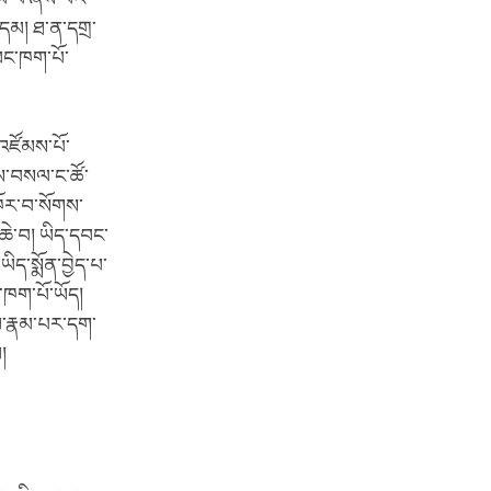
་དམ། ཐ་ན་དགྲ་
ཡང་ཁག་པོ་
ན་འཛོམས་པོ་
གས་བསལ་ང་ཚོ་
ཁོར་བ་སོགས་
་ཆེ་བ། ཡིད་དབང་
ད་སྨོན་བྱེད་པ་
་ཁག་པོ་ཡོད།
སམ་རྣམ་པར་དག་
།