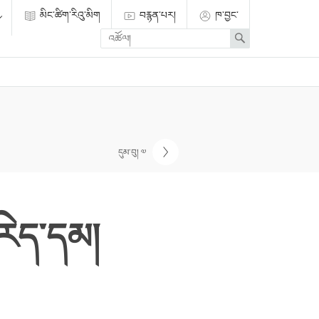
མིང་ཚིག་རིའུ་མིག
བརྙན་པར།
ཁ་བྱང་
Enter
Search
search
term
དུམ་བུ། ༧
རེད་དམ།