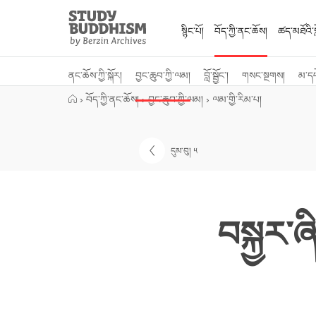
Close
Study
Buddhism
སྙིང་པོ།
བོད་ཀྱི་ནང་ཆོས།
ཚད་མཐོའི་སླ
Home
ནང་ཆོས་ཀྱི་སྐོར།
བྱང་ཆུབ་ཀྱི་ལམ།
བློ་སྦྱོང་།
གསང་སྔགས།
མ་ད
›
བོད་ཀྱི་ནང་ཆོས།
›
བྱང་ཆུབ་ཀྱི་ལམ།
›
ལམ་གྱི་རིམ་པ།
དུམ་བུ། ༥
བསྐྱར་