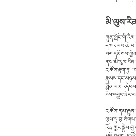
མི་ལུས་རི
ཀུན་སློང་གི་རིམ
དཀའ་ལས་ཆེ་བ་ཡ
བར་དམིགས་ཀྱིན་
ནས་མི་ལུས་རིན་
ང་ཚོས་རྟག་ཏུ་ 
རྣམས་དང་མཉམ་ད
སྨོན་ལམ་འདེབས་
ངེས་འབྱུང་ཟེར་བ
ང་ཚོས་ནམ་རྒྱུན་
ལུས་ལྟ་བུ་སོགས་
འོན་ཀྱང་སྐྱེས་བ
པའི་སྐབས། ང་ཚོ