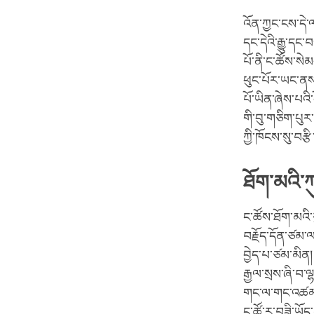
འོན་ཀྱང་ངས་དེ་ལ
དང་དེའི་རྒྱུ་དང
པོ་ནི་ང་ཚོས་སེ
ཕུང་པོར་ཡང་ནས་ཡ
པོ་ཡིན་ཞེས་པའི
གི་བུ་གཅིག་པུར་
ཀྱི་ཁོངས་སུ་བར
ཐོག་མའི་ཀུ
ང་ཚོས་ཐོག་མའི་
བརྗོད་དོན་ཙམ་ལ་
བྱེད་པ་ཙམ་མིན། འ
རྒྱལ་སྲས་ཞི་བ་
གང་ལ་གང་འཚམ་གྱ
ང་ཚོ་ར་བཟི་ཡོད