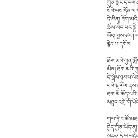
ཀུན་སློང་དེ་དག
སོའི་ལས་དོན་ལ་
དེ་མིན། ཐོག་མའི
ཚོམ་མེད་པར་སྐྱེ
ཡོད། བྱས་ཙང་། 
རྙེད་པ་དགོས།
ཐོག་མའི་ཀུན་སླ
མིན། ཐོག་མའི་ཀ
དེ་སྒོམ་ཉམས་ལེ
པའི་སྔ་རོལ་ནས་མ
ཐག་མི་ཆོད་པའི་ཐ
མཐུད་འགྲོ་གི་ཡོ
གལ་ཏེ་ང་ཚོ་མཐའ
བྱེད་ཀྱིན་ཡོད་ན
མཚན་དེ་ལ་བརྟེ