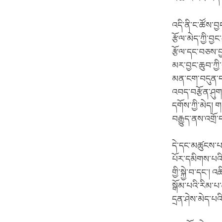
འདི་ནི་ང་ཚོས་བྱ
རྩོལ་མེད་ཀྱི་བ
རྩོལ་དང་བཅས་བྱང
མར་བྱང་ཆུབ་ཀྱི་
མན་ངག་བདུན་དང་
འབད་བརྩོན་ཤུགས
དགོས་ཀྱི་མེད། ག
བརྒྱུད་ནས་འགྲོ་
དེ་དང་མཚུངས་པར
པོར་དམིགས་པའི
གྱི་སྐྱེ་བ་དང་།
སྒོམ་པའི་རིམ་པ་
དྲན་ཤེས་མེད་པའ