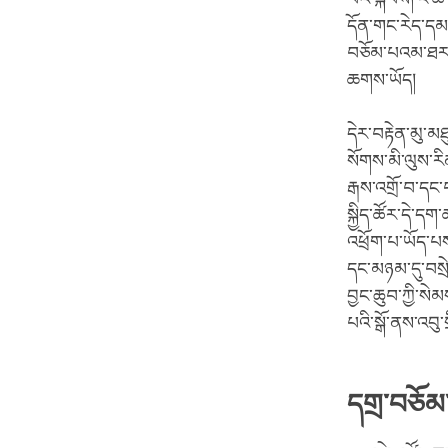
དོན་གང་རེད་དམ།
བཅོམ་པའམ་ཐར་པ
ཆགས་ཡོད།
དེར་བརྟེན་མུ་མཐ
སོགས་མི་ལུས་རི
རྒས་འགྲོ་བ་དང
སྐྱིད་ཚོར་དེ་ད
འཕྲོག་པ་ཡོད་པས
དང་མཉམ་དུ་བསྲེ
བྱང་ཆུབ་ཀྱི་སེ
པའི་སྒོ་ནས་འབུ
དགྲ་བཅོམ