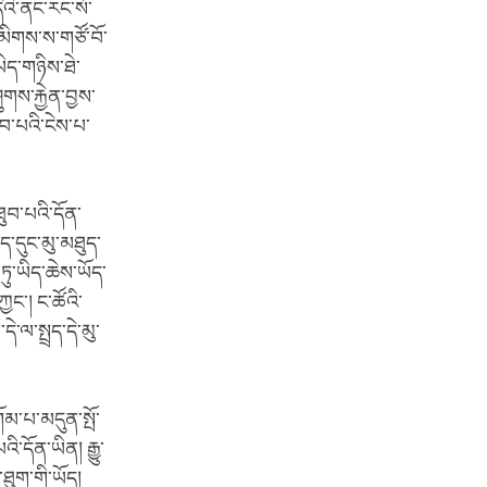
ིའི་ནང་རང་སོ་
དམིགས་ས་གཙོ་བོ་
ཡིད་གཉིས་ཐེ་
ུགས་རྐྱེན་བྱས་
ུབ་པའི་ངེས་པ་
ུབ་པའི་དོན་
ད་དུང་མུ་མཐུད་
ཏུ་ཡིད་ཆེས་ཡོད་
ྱང་། ང་ཚོའི་
་ལ་སྤྲད་དེ་མུ་
ོམ་པ་མདུན་སྤོ་
ི་དོན་ཡིན། རྒྱུ་
་ཐུག་གི་ཡོད།