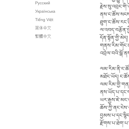
Русский
རྗེས་སུ་འབྲང་གི
Українська
ནས་ང་ཚོས་སངས་ར
Tiếng Việt
ཐུག་ང་ཚོས་རང་ཉི
简体中文
ལ་འབད་བརྩོན་བྱ
繁體中文
དོན་སྟོན་གྱི་མེ
གནས་རིམ་གོང་ནས
འབྲེལ་བའི་སྒོ་ན
ལམ་རིམ་ནི་ང་ཚ
མཐོང་ཡོད། ང་ཚ
ལམ་རིམ་གྱི་གན
ནས་ཡོད་པ་དང་གཅ
ཡར་རྒྱས་ཇེ་མང་འ
ཆོས་ཀྱི་ནང་ངེས་
བྱམས་པ་དང་སྙིང
རྫོགས་པ་ཐེག་པ