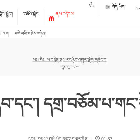
ོབ་སྦྱོང་།
ང་ཚོའི་སྐོར།
ཞལ་འདེབས།
པེ་ཁག
དགེ་བའི་བཤེས་གཉེན།
ལམ་རིམ་ལ་བརྟེན་ནས་རང་ཉིད་འགྱུར་ལྡོག་གཏོང་བ།
དུམ་བུ། ༦ / ༧
ཞིབ་དང་། དགྲ་བཅོམ་པ་གང་
འབུམ་རམས་པ་ཨེ་ལེག་ཛན་ཌར་བྷར་ཛིན།
01:37