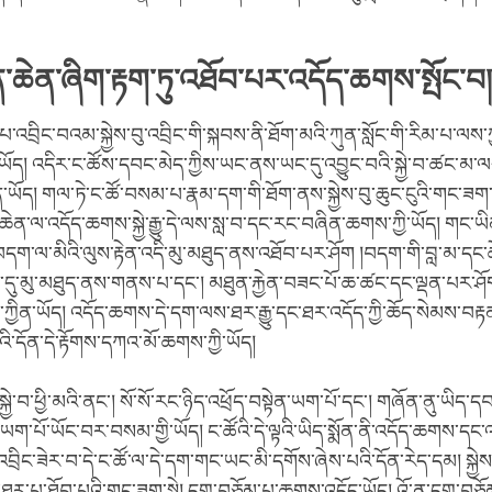
ན་ཆེན་ཞིག་རྟག་ཏུ་འཐོབ་པར་འདོད་ཆགས་སྤོང་བ།
་པ་འབྲིང་བའམ་སྐྱེས་བུ་འབྲིང་གི་སྐབས་ནི་ཐོག་མའི་ཀུན་སློང་གི་རིམ་པ་ལ
ོད། འདིར་ང་ཚོས་དབང་མེད་ཀྱིས་ཡང་ནས་ཡང་དུ་འབྱུང་བའི་སྐྱེ་བ་ཚང་མ་
ཡོད། གལ་ཏེ་ང་ཚོ་བསམ་པ་རྣམ་དག་གི་ཐོག་ནས་སྐྱེས་བུ་ཆུང་ངུའི་གང་ཟག་
ཆེན་ལ་འདོད་ཆགས་སྐྱེ་རྒྱུ་དེ་ལས་སླ་བ་དང་རང་བཞིན་ཆགས་ཀྱི་ཡོད། གང་ཡིན
“བདག་ལ་མིའི་ལུས་རྟེན་འདི་མུ་མཐུད་ནས་འཐོབ་པར་ཤོག །བདག་གི་བླ་མ་དང་
ུ་མུ་མཐུད་ནས་གནས་པ་དང་། མཐུན་རྐྱེན་བཟང་པོ་ཆ་ཚང་དང་ལྡན་པར་ཤོ
ཀྱིན་ཡོད། འདོད་ཆགས་དེ་དག་ལས་ཐར་རྒྱུ་དང་ཐར་འདོད་ཀྱི་ཆོད་སེམས་བརྟན
འི་དོན་དེ་རྟོགས་དཀའ་མོ་ཆགས་ཀྱི་ཡོད།
སྐྱེ་བ་ཕྱི་མའི་ནང་། སོ་སོ་རང་ཉིད་འཕྲོད་བསྟེན་ཡག་པོ་དང་། གཞོན་ནུ་ཡིད་ད
ཡག་པོ་ཡོང་བར་བསམ་གྱི་ཡོད། ང་ཚོའི་དེ་ལྟའི་ཡིད་སྨོན་ནི་འདོད་ཆགས་དང་འད
ུ་འབྲིང་ཟེར་བ་དེ་ང་ཚོ་ལ་དེ་དག་གང་ཡང་མི་དགོས་ཞེས་པའི་དོན་རེད་དམ། སྐྱེས་
་ཐར་པ་ཐོབ་པའི་གང་ཟག་སྟེ། དགྲ་བཅོམ་པ་ཆགས་འདོད་ཡོད། འོ་ན་དགྲ་བཅོ