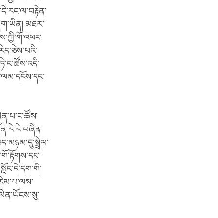
་དེ་རང་ལ་བརྟེན་
ཞིག་ཡིན། མཐར་
ྱས་ཀྱི་གོ་འཕང་
ེད་ཅེས་པའི་
ཏེ་ང་ཚོས་འདི་
ས་ལམ་དངོས་དང་
ིན་པ་ང་ཚོས་
ན་རེ་རེ་བཞིན་
་མཉམ་དུ་སྦྲེལ་
་གོ་རྟོགས་དང་
སློང་དེ་དག་གི་
ི་རིམ་པ་ལས་
ལེན་ཡོངས་སུ་