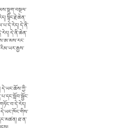
ྣམས་སྡུག་བསྔལ་
 སྙིང་རྗེ་ཆེན་
་དེ་རེད། དེ་ནི་
རེད། དེ་ནི་ཆེན་
ྱིས་ཨ་མས་རང་
མ་རིམ་ཡར་རྒྱས་
དེ་ཡང་ཆོས་ཀྱི་
པ་དང་སློབ་སྦྱོང་
་གཏོང་བ་དེ་རེད།
 དེ་ཡང་ཁོང་གིས་
ན་དང་མཚན། ཐ་ན་
སུངས།