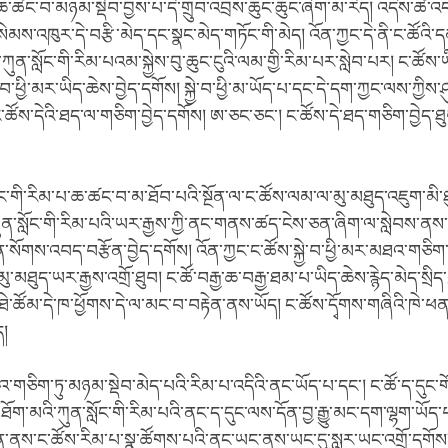
་ཆ་ཚང་བ་མཉམ་སྡེབ་བྱས་པ་དེ་གྲུབ་འབྲས་ཆུང་ཆུང་ཞིག་མ་རེད། འདིས་ཚེ་འད
སེམས་འཁུར་དེ་བརྩི་མེད་དང་སྣང་མེད་གཏོང་གི་མེད། འོན་ཀྱང་དེ་ནི་ང་ཚོའི་
་ཀུན་སློང་གི་རིམ་པའམ་སྐྱེས་བུ་ཆུང་ངུའི་ལམ་གྱི་རིམ་པར་སླེབ་པར། ང་ཚོས་
་བ་ཕྱི་མར་ཡིད་ཆེས་བྱེད་དགོས། སྐྱེ་བ་ཕྱི་མ་ཡོད་པ་དང་དེ་དག་ཀྱང་ལས་ཀྱིས་ཤ
ང་ཚོས་དེའི་ཐད་ལ་གཅིག་བྱེད་དགོས། ཨ་ཅང་ཅང་། ང་ཚོས་དེ་ཐད་གཅིག་བྱེད་ཐ
ོང་གི་རིམ་པ་ཆ་ཚང་བ་མ་ཐོབ་པའི་སྔོན་ལ་ང་ཚོས་ལམ་ལ་མུ་མཐུད་འཇུག་མི་ཐ
ུན་སློང་གི་རིམ་པའི་ཡར་རྒྱས་ཀྱི་ནང་གནས་ཚད་ངེས་ཅན་ཞིག་ལ་སླེབས་ནས་
ན་སོགས་འབད་བརྩོན་བྱེད་དགོས། འོན་ཀྱང་ང་ཚོས་སྐྱེ་བ་ཕྱི་མར་མཐའ་གཅིག་
ུ་མཐུད་ཡར་རྒྱས་འགྲོ་ཐུབ། ང་ཚོ་བརྒྱ་ཆ་བརྒྱ་ཐམ་པ་ཡིད་ཆེས་རྙེད་མེད་སྲིད་ཀ
ེ་ཚོམ་དེ་ཁ་ཕྱོགས་དེ་ལ་མང་བ་བརྟེན་ནས་ཡོད། ང་ཚོས་དྭོགས་གཞིའི་ཁེ་ཕན་དེ
ད།
་གཅིག་ཏུ་མཉམ་སྡེབ་མེད་པའི་རིམ་པ་འདིའི་ནང་ཡོད་པ་དང་། ང་ཚོ་ད་དུང་ག
། ཐོག་མའི་ཀུན་སློང་གི་རིམ་པའི་ནང་ད་དུང་ལས་དོན་བྱ་རྒྱུ་མང་དག་ལྷག་ཡོད་པའ
ན་ནས་ང་ཚོས་རིམ་པ་སྣ་ཚོགས་པའི་ནང་ཡང་ནས་ཡང་དུ་སླར་ཡང་འགྲོ་དགོས