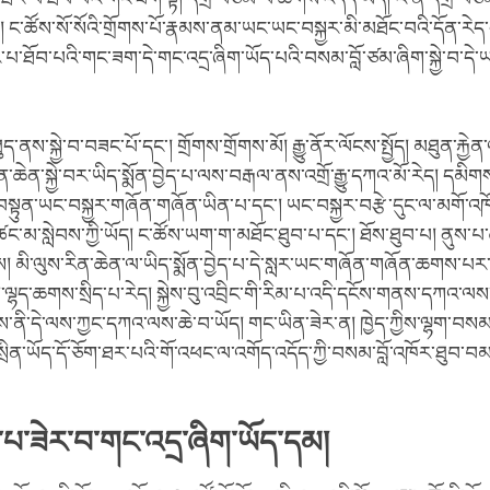
 ང་ཚོས་སོ་སོའི་གྲོགས་པོ་རྣམས་ནམ་ཡང་ཡང་བསྐྱར་མི་མཐོང་བའི་དོན་རེད
་ཐོབ་པའི་གང་ཟག་དེ་གང་འདྲ་ཞིག་ཡོད་པའི་བསམ་བློ་ཙམ་ཞིག་སྐྱེ་བ་དེ་
ུད་ནས་སྐྱེ་བ་བཟང་པོ་དང་། གྲོགས་གྲོགས་མོ། རྒྱུ་ནོར་ལོངས་སྤྱོད། མཐུན་རྐྱེ
ན་ཆེན་སྐྱེ་བར་ཡིད་སྨོན་བྱེད་པ་ལས་བརྒལ་ནས་འགྲོ་རྒྱུ་དཀའ་མོ་རེད། དམི
་བསྟུན་ཡང་བསྐྱར་གཞོན་གཞོན་ཡིན་པ་དང་། ཡང་བསྐྱར་བརྩེ་དུང་ལ་མགོ་འ
ག་ཚང་མ་སླེབས་ཀྱི་ཡོད། ང་ཚོས་ཡག་ག་མཐོང་ཐུབ་པ་དང་། ཐོས་ཐུབ་པ། ནུས་པ
། མི་ལུས་རིན་ཆེན་ལ་ཡིད་སྨོན་བྱེད་པ་དེ་སླར་ཡང་གཞོན་གཞོན་ཆགས་པར་ཡི
་ལྷད་ཆགས་སྲིད་པ་རེད། སྐྱེས་བུ་འབྲིང་གི་རིམ་པ་འདི་དངོས་གནས་དཀའ་ལས
མས་ནི་དེ་ལས་ཀྱང་དཀའ་ལས་ཆེ་བ་ཡོད། གང་ཡིན་ཟེར་ན། ཁྱེད་ཀྱིས་ལྷག་བ
་སྲིན་ཡོད་དོ་ཅོག་ཐར་པའི་གོ་འཕང་ལ་འགོད་འདོད་ཀྱི་བསམ་བློ་འཁོར་ཐུབ་བམ
་པ་ཟེར་བ་གང་འདྲ་ཞིག་ཡོད་དམ།