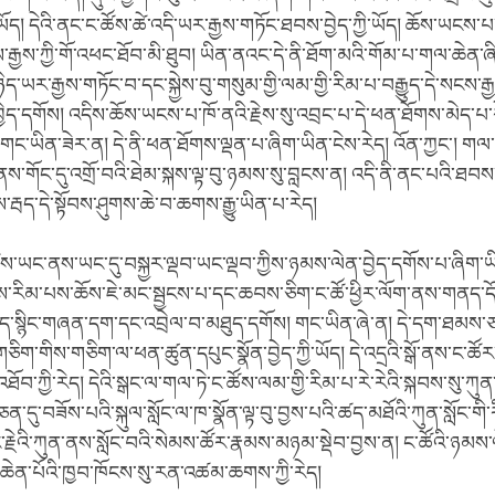
་ཡོད། དེའི་ནང་ང་ཚོས་ཚེ་འདི་ཡར་རྒྱས་གཏོང་ཐབས་བྱེད་ཀྱི་ཡོད། ཆོས་ཡངས་པ
ྒྱས་ཀྱི་གོ་འཕང་ཐོབ་མི་ཐུབ། ཡིན་ནའང་དེ་ནི་ཐོག་མའི་གོམ་པ་གལ་ཆེན་
ད་ཡར་རྒྱས་གཏོང་བ་དང་སྐྱེས་བུ་གསུམ་གྱི་ལམ་གྱི་རིམ་པ་བརྒྱུད་དེ་སངས་རྒ
ེད་དགོས། འདིས་ཆོས་ཡངས་པ་ཁོ་ནའི་རྗེས་སུ་འབྲང་པ་དེ་ཕན་ཐོགས་མེད་པ་ར
ད། གང་ཡིན་ཟེར་ན། དེ་ནི་ཕན་ཐོགས་ལྡན་པ་ཞིག་ཡིན་ངེས་རེད། འོན་ཀྱང་། གལ་
་གོང་དུ་འགྲོ་བའི་ཐེམ་སྐས་ལྟ་བུ་ཉམས་སུ་བླངས་ན། འདི་ནི་ནང་པའི་ཐབ
ས་རྦད་དེ་སྟོབས་ཤུགས་ཆེ་བ་ཆགས་རྒྱུ་ཡིན་པ་རེད།
ོས་ཡང་ནས་ཡང་དུ་བསྐྱར་ལྡབ་ཡང་ལྡབ་ཀྱིས་ཉམས་ལེན་བྱེད་དགོས་པ་ཞིག་ཡ
ོས་རིམ་པས་ཆོས་ཇེ་མང་སྦྱངས་པ་དང་ཆབས་ཅིག་ང་ཚོ་ཕྱིར་ལོག་ནས་གནད་དོ
ད་སྙིང་གཞན་དག་དང་འབྲེལ་བ་མཐུད་དགོས། གང་ཡིན་ཞེ་ན། དེ་དག་ཐམས་ཅད
ིག་གིས་གཅིག་ལ་ཕན་ཚུན་དཔུང་སྣོན་བྱེད་ཀྱི་ཡོད། དེ་འདྲའི་སྒོ་ནས་ང་ཚོར
ཐོབ་ཀྱི་རེད། དེའི་སྒང་ལ་གལ་ཏེ་ང་ཚོས་ལམ་གྱི་རིམ་པ་རེ་རེའི་སྐབས་སུ་ཀུན་
ཅན་དུ་བཟོས་པའི་སྐུལ་སློང་ལ་ཁ་སྣོན་ལྟ་བུ་བྱས་པའི་ཚད་མཐོའི་ཀུན་སློང་ག
་རྗེའི་ཀུན་ནས་སློང་བའི་སེམས་ཚོར་རྣམས་མཉམ་སྡེབ་བྱས་ན། ང་ཚོའི་ཉམས་
་ཆེན་པོའི་ཁྱབ་ཁོངས་སུ་རན་འཚམ་ཆགས་ཀྱི་རེད།