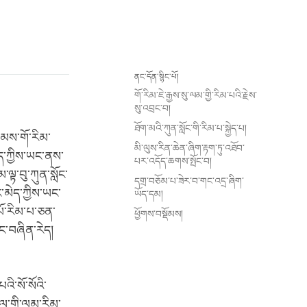
ནང་དོན་སྙིང་པོ།
གོ་རིམ་ཇེ་རྒྱས་སུ་ལམ་གྱི་རིམ་པའི་རྗེས་
སུ་འབྲང་བ།
ཐོག་མའི་ཀུན་སློང་གི་རིམ་པ་སྐྱེད་པ།
རྣམས་གོ་རིམ་
མི་ལུས་རིན་ཆེན་ཞིག་རྟག་ཏུ་འཐོབ་
ེད་ཀྱིས་ཡང་ནས་
པར་འདོད་ཆགས་སྤོང་བ།
ལྟ་བུ་ཀུན་སློང་
དགྲ་བཅོམ་པ་ཟེར་བ་གང་འདྲ་ཞིག་
་མེད་ཀྱིས་ཡང་
ཡོད་དམ།
པོ་རིམ་པ་ཅན་
ཕྱོགས་བསྡོམས།
ནང་བཞིན་རེད།
འི་སོ་སོའི་
ུལ་གྱི་ལམ་རིམ་