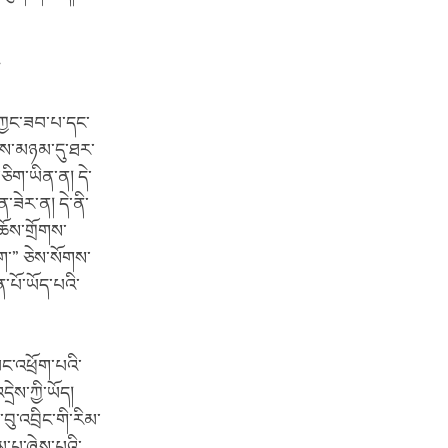
ས་ཀྱང་ཟབ་པ་དང་
ལས་མཉམ་དུ་ཐར་
ཅིག་ཡིན་ན། དེ་
་ཟེར་ན། དེ་ནི་
ཆོས་གྲོགས་
ག་” ཅེས་སོགས་
་པོ་ཡོད་པའི་
བང་འཕྲོག་པའི་
ྲེས་ཀྱི་ཡོད།
བུ་འབྲིང་གི་རིམ་
མ་པ་ཞེས་པའི་