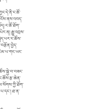
ྱང་དེ་ནི་ང་ཚོ་
རང་ངོས་ནས་འབད་
ོད། ང་ཚོ་ཐོག་
ེར་ན། རྒྱུ་འབྲས་
ྱེད་པར་ང་ཚོས་
བརྩོན་བྱེད་
ས་རིམ་པ་གང་ཡང་
ོས་སྐྱེ་བ་བཟང་
་ཚོས་རྩ་ཆེན་
ས་སོགས་ཀྱི་ཐོག་
ད་པ་དང་། ཐ་ན་