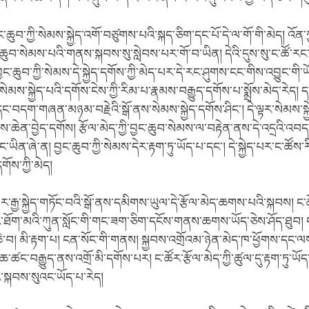
ང་ཆུབ་ཀྱི་སེམས་སྐྱེད་འགོ་བཙུགས་པའི་སྐད་ཅིག་དང་པོ་དེ་ལ་གོ་གི་མེད། འོན་ཀ
ྱང་ཆུབ་སེམས་པའི་གནས་སྐབས་སུ་སླེབས་པར་གོ་བ་ཡིན། དེའི་དུས་སུ་ང་ཚོ་
་ཆུབ་ཀྱི་སེམས་དེ་སྐྱེད་དགོས་ཀྱི་མེད་པར་དེ་རང་ཤུགས་ངང་གིས་འབྱུང་གི་ཡ
སེམས་སྐྱེད་པའི་དགོས་ངེས་ཀྱི་རིམ་པ་རྣམས་བརྒྱུད་དགོས་པ་སྨྲོས་མེད་རེད། དཔ
བདག་གཞན་མཉམ་བརྗེའི་སྒོ་ནས་སེམས་སྐྱེད་དགོས་ཤིང་། དེ་ལྟར་སེམས་སྐ
་ཆེན་བྱེད་དགོས། རྩོལ་མེད་ཀྱི་བྱང་ཆུབ་སེམས་ལ་བརྟེན་ནས་དེ་འདྲའི་འབད་
ང་ཡིན་ཞེ་ན། བྱང་ཆུབ་ཀྱི་སེམས་དེར་རྟག་ཏུ་ཡོད་པ་དང་། དེ་སྐྱེད་པར་ང་ཚོ
དགོས་ཀྱི་མེད།
་རྒྱ་སྐྱེད་གཏོང་བའི་སྒོ་ནས་དམིགས་ཡུལ་དེ་རྩོལ་མེད་ཆགས་པའི་སྐབས། ང་ཚ
་ཐོག་མའི་ཀུན་སློང་གི་གང་ཟག་ཅིག་དངོས་གནས་ཆགས་ཡོད་ཅེས་ཤོད་ཐུབ། ང
 འཆི་བ། མི་རྟག་པ། ངན་སོང་གི་གནས། སྐྱབས་འགྲོའམ་ཉེན་མེད་ཁ་ཕྱོགས་དང་ལ
ཆ་ཚང་བརྒྱུད་ནས་འགྲོ་མི་དགོས་པར། ང་ཚོར་རྩོལ་མེད་ཀྱི་ཚུལ་དུ་རྟག་ཏུ་ཡོ
ི་སྐབས་སུའང་ཡོད་པ་རེད།