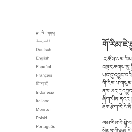
སྐད་ཡིག་གཞན།
العربية
གོ་རིམ་ཇེ་
Deutsch
English
ང་ཚོས་ལམ་རིམ་གྱ
Español
བསྟར་ཆགས་སུ་སྒ
ཡང་དུ་འབྱུང་བའ
Français
གི་རིམ་པ་གསུམ་
हिन्दी
ནས་ཡང་དུ་འབྱུང
Indonesia
ཞིག་ཡིན་ནའང་། 
Italiano
ཐོག་རྩེག་རེ་རེ་
Монгол
Polski
ལམ་རིམ་དེ་སྐྱེ་
Português
སེམས་ཀྱི་རྒྱུན་