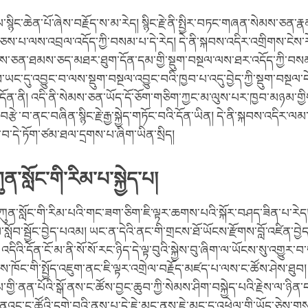
་སྙིང་ཆེན་པོ་ཞེས་བརྗོད་ས་མ་རེད། སྙིང་རྗེ་ནི་སྤྱིར་བཏང་གཞན་སེམས་ཅན་ར
་བཅས་པ་ལས་འབྲལ་འདོད་ཀྱི་བསམ་པ་དེ་རེད། དེ་ནི་སྐབས་འདིར་འགྲིགས་ངེས་རེད།
མས་ཅན་ཐམས་ཅད་མཐར་ཐུག་དོན་དམ་གྱི་སྡུག་བསྔལ་ལས་ཐར་འདོད་ཀྱི་བསམ་པ
ང་དུ་འབྱུང་བ་ལས་སྡུག་བསྔལ་འབྱུང་བའི་ཁྱབ་པ་འདུ་བྱེད་ཀྱི་སྡུག་བསྔལ་དེ་
་དོན་ནི། འདི་ནི་སེམས་ཅན་ཡོད་དོ་ཅོག་གཅིག་ཀྱང་མ་ལུས་པར་ཁྱབ་མཉམ་ག
བརྩེ་བ་ནང་བཞིན་སྙིང་རྗེ་རྒྱ་སྐྱེད་གཏོང་བའི་དོན་ཡིན། དེ་ནི་སྐབས་འདིར་ལ
ྩི་བ་དེ་ཏོག་ཙམ་ཐལ་དྲགས་པ་ཞིག་ཡིན་སྲིད།
ན་སློང་གི་རིམ་པ་སྐྱེད་པ།
ཀུན་སློང་གི་རིམ་པའི་གང་ཟག་ཅིག་ཇི་ལྟར་ཆགས་པའི་སྐོར་བཤད་ཟིན་པ་རེད། 
སློབ་སྦྱོང་བྱེད་པའམ། ཡང་ན་དེའི་ནང་གི་གྲངས་ཐོ་ཡོངས་རྫོགས་བློ་འཛིན་བྱེད་
དིའི་དོན་ངོ་མ་ནི་སོ་སོ་རང་ཉིད་དེ་ལྟ་བུའི་སྐྱེས་བུ་ཞིག་ལ་ཡོངས་སུ་འགྱུར་བ
ལྷས་ཁོང་གི་སྤྱོད་འཇུག་ནང་ཇི་ལྟར་འགྲེལ་བརྗོད་མཛད་པ་ལས་ང་ཚོས་ཤེས་ཐུབ།
ི་ནན་པོའི་སྒོ་ནས་ང་ཚོས་བྱང་ཆུབ་ཀྱི་སེམས་ཤིག་བསྐྱེད་པའི་རྗེས་ལ་ཉི
་ནའང་ང་ཚོའི་དགེ་བའི་ནུས་པ་དེ་ཇེ་མང་ནས་ཇེ་མང་དུ་འཕེལ་གྱི་ཡོད་ཅེས་ག