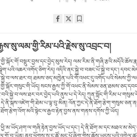
Share
Bookmark
on
facebook
རྒྱས་སུ་ལམ་གྱི་རིམ་པའི་རྗེས་སུ་འབྲང་བ།
ི་སྐོར་གོ་བསྡུར་བྱས་དང་བྱེད་མུས་རེད། ལམ་རིམ་ནི་གཞི་རྩའི་མདོའི་ཆོས་
ྲིག་པའི་འཆར་འགོད་ཅིག་རེད། འདིའི་ནང་སྐྱེ་བ་བཟང་པོ་སྐྱེ་བ་དང་། དབང་མ
ི་སྐྱེ་བ་ལས་ཐར་བ། ཐམས་ཅད་མཁྱེན་པའི་གོ་འཕང་དུ་འགོད་པའི་སེམས་ཀྱི་ལམ་
གྱི་སྐོར་གསུང་གི་ཡོད། སངས་རྒྱས་ཀྱི་གོ་འཕང་ནི་སེམས་ཅན་ཐམས་ཅད་དབང
་བའི་སྐྱེ་བ་ལས་ཐར་བར་བྱེད་པའི་ནུས་པ་དེ་རེད། ཀུན་སློང་གི་རིམ་པ་གསུམ་
དེ་ནི་སྐས་འཛེག་གི་ཐེམ་པ་ལྟ་བུ་མིན། འོན་ཀྱང་དེ་ནི་ཐོག་རྩེག་གསུམ་ཅན་
ནི་ཐོག་རྩེག་འོག་མའི་སྟེང་ལ་རྒྱབ་རྟེན་བྱས་ནས་གནས་དགོས་ཀྱི་ཡོད།
བ་ཕྱི་མ་ཡོད་ཤག་ལ་གཞི་རྟེན་བྱས་ཡོད་པ་དང་། དེ་ནི་ཐོག་མ་དང་མཐའ་མ་མེད་པ
དེ་ལ་གོ་བ་ཡིན། ནུབ་ཕྱོགས་སུ་ང་ཚོ་མང་པོ་ཞིག་གིས་ཆོས་ཡངས་པའི་འགྲེལ་ཚ