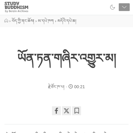
Close
Study
Buddhism
Home
›
བོད་ཀྱི་ནང་ཆོས།
›
མ་དཔེ་ཁག
›
མདོའི་དཔེ་ཆ།
ཡོན་ཏན་གཞིར་འགྱུར་མ།
རྗེ་ཙོང་ཁ་པ།
00:21
Share
Bookmark
on
facebook