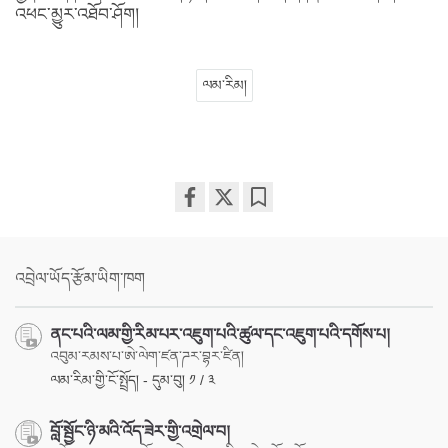
འཕང་མྱུར་འཐོབ་ཤོག།
ལམ་རིམ།
Share
Bookmark
on
facebook
འབྲེལ་ཡོད་རྩོམ་ཡིག་ཁག
ནང་པའི་ལམ་གྱི་རིམ་པར་འཇུག་པའི་ཚུལ་དང་འཇུག་པའི་དགོས་པ།
འབུམ་རམས་པ་ཨེ་ལེག་ཛན་ཌར་བྷར་ཛིན།
ལམ་རིམ་གྱི་ངོ་སྤྲོད། - དུམ་བུ། ༡ / ༣
བློ་སྦྱོང་ཉི་མའི་འོད་ཟེར་གྱི་འགྲེལ་བ།