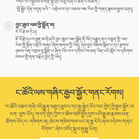
༸གོང་ས་༸སྐྱབས་མགོན་སྐུ་ཕྲེང་བཅུ་བཞི་པ་ཆེན་པོ་མཆོག །
“བློ་སྦྱོང་དོན་བདུན་མའི་” འགྲེལ་བ་དང་བཅས་ལམ་རིམ་གྱི་གནད་རྣམས་རྒྱས་བཤད།
བྱང་ཆུབ་ལམ་གྱི་སྒྲོན་མ།
ཇོ་བོ་རྗེ་ཨ་ཏི་ཤ།
ཇོ་བོ་རྗེ་དཔལ་ལྡན་ཨ་ཏི་ཤའི་བྱང་ཆུབ་ལམ་སྒྲོན་ནི་བོད་བརྒྱུད་ནང་བསྟན་གྱི་ལམ་
རིམ་གྱི་སྔོན་འགྲོའི་གཞུང་ཞིག་ཆགས་ཀྱི་ཡོད། དེས་བྱང་སེམས་སྡོམ་པ་དང་སྔགས་
ཉམས་ལེན་འབྲས་བུ་སྨིན་པ་ཞིག་ཡོང་བར་དགོས་ངེས་ཅན་ཡིན་པའི་སྐོར་ལ་དམིགས་
བསལ་གྱི་ནན་བརྗོད་བྱེད་ཀྱི་ཡོད།
ང་ཚོའི་ལས་གཞིར་རྒྱབ་སྐྱོར་གནང་རོགས།
“ང་ཚོའི་འཆར་གཞི་འདི་རྒྱུན་མཐུད་ཐུབ་པ་དང་རྒྱ་སྐྱེད་ཡོང་བར་ཁྱེད་ཀྱི་རྒྱབ་སྐྱོར་ལ་
རག་ ལུས་ཡོད། གལ་ཏེ་ཁྱེད་ཀྱིས་ང་ཚོས་མཁོ་སྤྲོད་བྱས་པའི་རྒྱུ་ཆ་རྣམས་ཕན་
ཐོགས་ཡོད་པ་ གཟིགས་ན། ཐེངས་གཅིག་གམ་ཡང་ན་ཟླ་རེའི་ཞལ་འདེབས་གནང་
རོགས་” ཞེས་འབོད་སྐུལ་ཞུ་རྒྱུ་ཡིན།