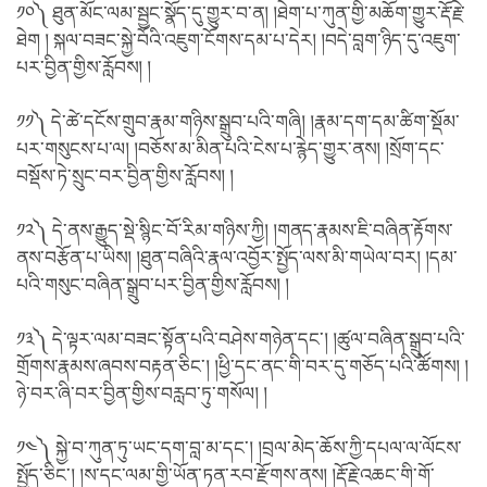
༡༠༽ ཐུན་མོང་ལམ་སྦྱང་སྣོད་དུ་གྱུར་བ་ན། །ཐེག་པ་ཀུན་གྱི་མཆོག་གྱུར་རྡོ་རྗེ་
ཐེག ། སྐལ་བཟང་སྐྱེ་བོའི་འཇུག་ངོགས་དམ་པ་དེར། །བདེ་བླག་ཉིད་དུ་འཇུག་
པར་བྱིན་གྱིས་རློབས། །
༡༡༽ དེ་ཚེ་དངོས་གྲུབ་རྣམ་གཉིས་སྒྲུབ་པའི་གཞི། །རྣམ་དག་དམ་ཚིག་སྡོམ་
པར་གསུངས་པ་ལ། །བཅོས་མ་མིན་པའི་ངེས་པ་རྙེད་གྱུར་ནས། །སྲོག་དང་
བསྡོས་ཏེ་སྲུང་བར་བྱིན་གྱིས་རློབས། །
༡༢༽ དེ་ནས་རྒྱུད་སྡེ་སྙིང་བོ་རིམ་གཉིས་ཀྱི། །གནད་རྣམས་ཇི་བཞིན་རྟོགས་
ནས་བརྩོན་པ་ཡིས། །ཐུན་བཞིའི་རྣལ་འབྱོར་སྤྱོད་ལས་མི་གཡེལ་བར། །དམ་
པའི་གསུང་བཞིན་སྒྲུབ་པར་བྱིན་གྱིས་རློབས། །
༡༣༽ དེ་ལྟར་ལམ་བཟང་སྟོན་པའི་བཤེས་གཉེན་དང༌། །ཚུལ་བཞིན་སྒྲུབ་པའི་
གྲོགས་རྣམས་ཞབས་བརྟན་ཅིང༌། །ཕྱི་དང་ནང་གི་བར་དུ་གཅོད་པའི་ཚོགས། །
ཉེ་བར་ཞི་བར་བྱིན་གྱིས་བརླབ་ཏུ་གསོལ། །
༡༤༽ སྐྱེ་བ་ཀུན་ཏུ་ཡང་དག་བླ་མ་དང་། །བྲལ་མེད་ཆོས་ཀྱི་དཔལ་ལ་ལོངས་
སྤྱོད་ཅིང་། །ས་དང་ལམ་གྱི་ཡོན་ཏན་རབ་རྫོགས་ནས། །རྡོ་རྗེ་འཆང་གི་གོ་