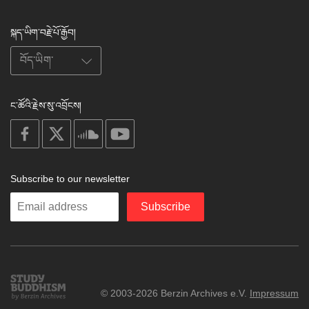
སྐད་ཡིག་བརྗེ་པོ་རྒྱོབ།
ང་ཚོའི་རྗེས་སུ་འབྲོངས།
on
on
on
on
facebook
X
soundcloud
youtube
Subscribe to our newsletter
Enter
Subscribe
your
email
Study
© 2003-2026 Berzin Archives e.V.
Impressum
Buddhism