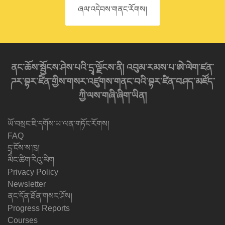
ཞལ་འདེབས་གནང་རོགས།
ནང་ཆོས་སྦྱོངས་ཤེས་པའི་དྲྭ་ལྗོངས་ནི། འབུམ་རམས་པ་ཨེ་ལེག་ཛན་
ཌར་བྷར་ཛིན་གྱིས་གསར་འཛུགས་གནང་བའི་བྷར་ཛིན་བཤད་མཛོད་
ཀྱི་ལས་གཞི་ཞིག་ཡིན།
ཡོ་བསྲང་ཇི་དགོས་ཡ་ལན་གཏོང་རོགས།
FAQ
དྲྭ་ངོས་ས་ཁྲ།
མིང་ཚིག་རིའུ་མིག
Privacy Policy
Newsletter
ནང་དོན་ཐོན་གསར་ཤོས།
Progress Reports
Courses