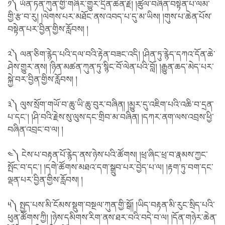
༡༽ ཡོན་ཏན་ཀུན་གྱི་གཞིར་གྱུར་དྲིན་ཆེན་རྗེ། །ཚུལ་བཞིན་བསྟེན་པ་ལམ་
གྱི་རྩ་བ་རུ། །ལེགས་པར་མཐོང་ནས་འབད་པ་དུ་མ་ཡིས། །གུས་པ་ཆེན་པོས་
བསྟེན་པར་བྱིན་གྱིས་རློབས། །
༢༽ ལན་ཅིག་རྙེད་པའི་དལ་བའི་རྟེན་བཟང་འདི། །ཤིན་ཏུ་རྙེད་དཀའ་དོན་ཆེ་
ཤེས་གྱུར་ནས། །ཉིན་མཚན་ཀུན་ཏུ་སྙིང་བོ་ལེན་པའི་བློ། །རྒྱུན་ཆད་མེད་པར་
སྐྱེ་བར་བྱིན་གྱིས་རློབས། །
༣༽ ལུས་སྲོག་གཡོ་བ་ཆུ་ཡི་ཆུ་བུར་བཞིན། །མྱུར་དུ་འཇིག་པའི་འཆི་བ་དྲན་
པ་དང༌། །ཤི་བའི་རྗེས་སུ་ལུས་དང་གྲིབ་མ་བཞིན། །དཀར་ནག་ལས་འབྲས་ཕྱི་
བཞིན་འབྲང་བ་ལ། །
༤༽ ངེས་པ་བརྟན་པོ་རྙེད་ནས་ཉེས་པའི་ཚོགས། །ཕྲ་ཞིང་ཕྲ་བ་རྣམས་ཀྱང་
སྤོང་བ་དང༌། །དགེ་ཚོགས་མཐའ་དག་སྒྲུབ་པར་བྱེད་པ་ལ། །རྟག་ཏུ་བག་དང་
ལྡན་པར་བྱིན་གྱིས་རློབས། །
༥༽ སྤྱད་པས་མི་ངོམས་སྡུག་བསྔལ་ཀུན་གྱི་སྒོ། །ཡིད་བརྟན་མི་རུང་སྲིད་པའི་
ཕུན་ཚོགས་ཀྱི། །ཉེས་དམིགས་རིག་ནས་ཐར་བའི་བདེ་བ་ལ། །དོན་གཉེར་ཆེན་