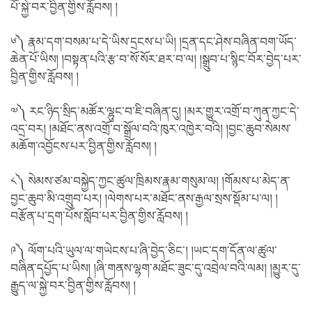
པོ་སྐྱེ་བར་བྱིན་གྱིས་རློབས། །
༦༽ རྣམ་དག་བསམ་པ་དེ་ཡིས་དྲངས་པ་ཡི། །དྲན་དང་ཤེས་བཞིན་བག་ཡོད་
ཆེན་པོ་ཡིས། །བསྟན་པའི་རྩ་བ་སོ་སོར་ཐར་བ་ལ། །སྒྲུབ་པ་སྙིང་བོར་བྱེད་པར་
བྱིན་གྱིས་རློབས། །
༧༽ རང་ཉིད་སྲིད་མཚོར་ལྷུང་བ་ཇི་བཞིན་དུ། །མར་གྱུར་འགྲོ་བ་ཀུན་ཀྱང་དེ་
འདྲ་བར། །མཐོང་ནས་འགྲོ་བ་སྒྲོལ་བའི་ཁུར་འཁྱེར་བའི། །བྱང་ཆུབ་སེམས་
མཆོག་འབྱོངས་པར་བྱིན་གྱིས་རློབས། །
༨༽ སེམས་ཙམ་བསྐྱེད་ཀྱང་ཚུལ་ཁྲིམས་རྣམ་གསུམ་ལ། །གོམས་པ་མེད་ན་
བྱང་ཆུབ་མི་འགྲུབ་པར། །ལེགས་པར་མཐོང་ནས་རྒྱལ་སྲས་སྡོམ་པ་ལ། །
བརྩོན་པ་དྲག་པོས་སློབ་པར་བྱིན་གྱིས་རློབས། །
༩༽ ལོག་པའི་ཡུལ་ལ་གཡེངས་པ་ཞི་བྱེད་ཅིང༌། །ཡང་དག་དོན་ལ་ཚུལ་
བཞིན་དཔྱོད་པ་ཡིས། །ཞི་གནས་ལྷག་མཐོང་ཟུང་དུ་འབྲེལ་བའི་ལམ། །མྱུར་དུ་
རྒྱུད་ལ་སྐྱེ་བར་བྱིན་གྱིས་རློབས། །