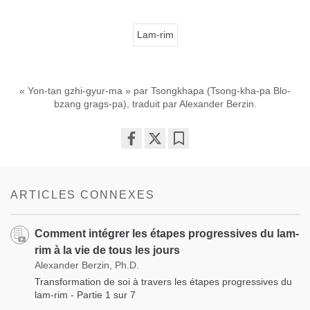
Lam-rim
« Yon-tan gzhi-gyur-ma » par Tsongkhapa (Tsong-kha-pa Blo-
bzang grags-pa), traduit par Alexander Berzin.
Share
Bookmark
on
facebook
ARTICLES CONNEXES
Comment intégrer les étapes progressives du lam-
rim à la vie de tous les jours
Alexander Berzin, Ph.D.
Transformation de soi à travers les étapes progressives du
lam-rim - Partie 1 sur 7