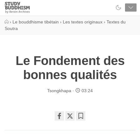
Close
Study
Buddhism
Home
›
Le bouddhisme tibétain
›
Les textes originaux
›
Textes du
Soutra
Le Fondement des
bonnes qualités
Tsongkhapa
03:24
Share
Bookmark
on
facebook