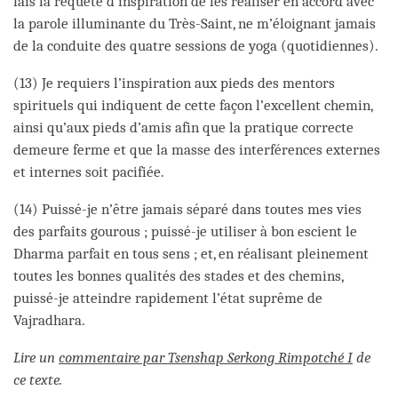
fais la requête d’inspiration de les réaliser en accord avec
la parole illuminante du Très-Saint, ne m’éloignant jamais
de la conduite des quatre sessions de yoga (quotidiennes).
(13) Je requiers l’inspiration aux pieds des mentors
spirituels qui indiquent de cette façon l’excellent chemin,
ainsi qu’aux pieds d’amis afin que la pratique correcte
demeure ferme et que la masse des interférences externes
et internes soit pacifiée.
(14) Puissé-je n’être jamais séparé dans toutes mes vies
des parfaits gourous ; puissé-je utiliser à bon escient le
Dharma parfait en tous sens ; et, en réalisant pleinement
toutes les bonnes qualités des stades et des chemins,
puissé-je atteindre rapidement l’état suprême de
Vajradhara.
Lire un
commentaire par Tsenshap Serkong Rimpotché I
de
ce texte.