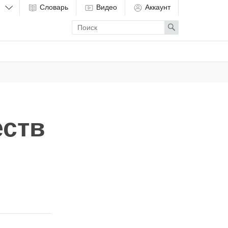
Словарь
Видео
Аккаунт
Enter
Search
search
term
еств