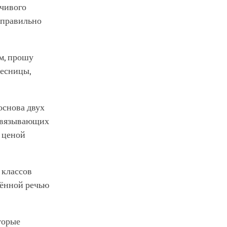
мчивого
 правильно
м, прошу
лесницы,
 основа двух
 связывающих
 ценой
 классов
лённой речью
торые