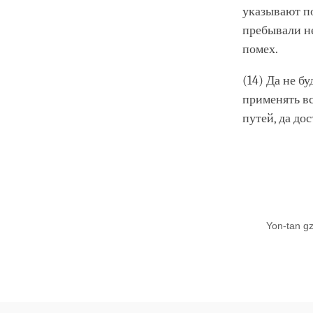
указывают п
пребывали н
помех.
(14) Да не б
применять вс
путей, да до
Yon-tan g