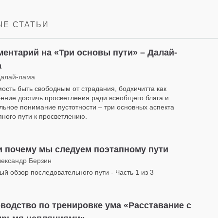
facebook
Е СТАТЬИ
ентарий на «Три основы пути» – Далай-
а
Далай-лама
ость быть свободным от страдания, бодхичитта как
ение достичь просветления ради всеобщего блага и
льное понимание пустотности – три основных аспекта
пного пути к просветлению.
и почему мы следуем поэтапному пути
лександр Берзин
ый обзор последовательного пути - Часть 1 из 3
водство по тренировке ума «Расставание с