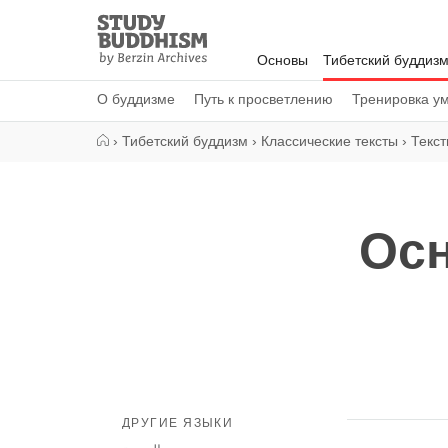
Close
Study
Buddhism
Основы
Тибетский буддиз
Home
О буддизме
Путь к просветлению
Тренировка у
›
Тибетский буддизм
›
Классические тексты
›
Текст
Осн
ДРУГИЕ ЯЗЫКИ