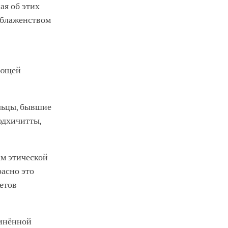
ая об этих
 блаженством
ующей
альцы, бывшие
одхичитты,
ам этической
асно это
етов
динённой