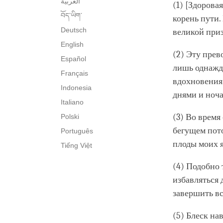
العربية
(1) [Здорова
བོད་ཡིག་
корень пути.
Deutsch
великой при
English
(2) Эту прев
Español
лишь однажды
Français
вдохновения 
Indonesia
днями и ноча
Italiano
(3) Во время
Polski
бегущем пото
Português
плоды моих я
Tiếng Việt
(4) Подобно 
избавляться 
завершить вс
(5) Блеск на