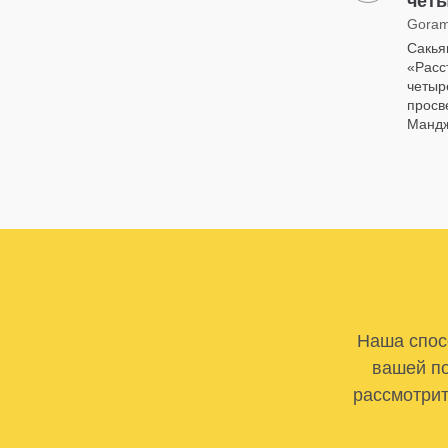
чет
Gora
Сакья
«Расс
четыр
просв
Мандж
Наша спосо
вашей по
рассмотрит