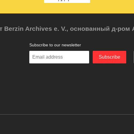
т Berzin Archives e. V., основанный д-ро
Subscribe to our newsletter
Enter
Subscribe
your
email