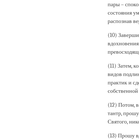
пары – спок
состояния ум
распознав ве
(10) Заверши
вдохновения 
превосходяще
(11) Затем, 
видов подли
практик и с
собственной
(12) Потом, 
тантр, прошу
Святого, ник
(13) Прошу в