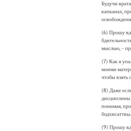
Будучи врата
капканах, п
освобождени
(6) Прошу вд
бдительност
мыслью, – пр
(7) Как я уп
моими матеря
чтобы взять 
(8) Даже есл
дисциплины 
понимая, пр
бодхисаттвы
(9) Прошу вд