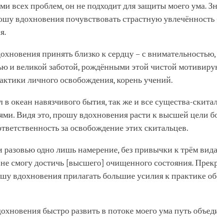
ми всех проблем, он не подходит для защиты моего ума. Зн
рошу вдохновения почувствовать страстную увлечённость
я.
охновения принять близко к сердцу – с внимательностью,
ью и великой заботой, рождёнными этой чистой мотивир
актики личного освобождения, корень учений.
ал в океан навязчивого бытия, так же и все существа-скит
ми. Видя это, прошу вдохновения расти к высшей цели б
ответственность за освобождение этих скитальцев.
и разовью одно лишь намерение, без привычки к трём вид
не смогу достичь [высшего] очищенного состояния. Прекр
ошу вдохновения прилагать большие усилия к практике об
.
охновения быстро развить в потоке моего ума путь объе