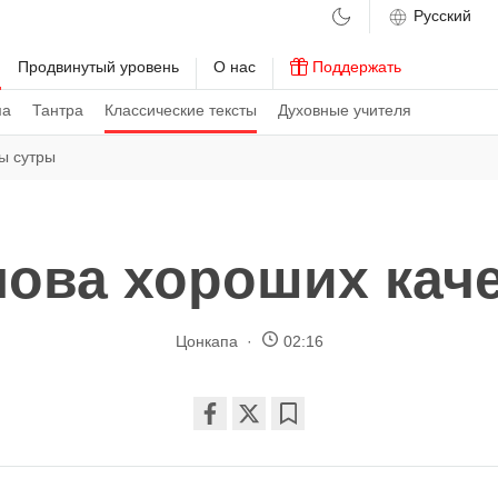
м
Продвинутый уровень
О нас
Поддержать
ма
Тантра
Классические тексты
Духовные учителя
ы сутры
ова хороших кач
Цонкапа
02:16
Share
Bookmark
on