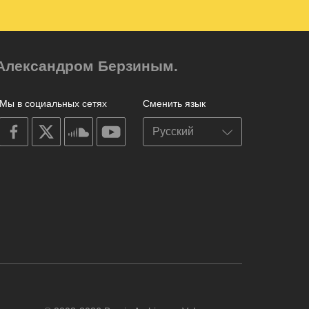
м Александром Берзиным.
Мы в социальных сетях
Сменить язык
on
on
on
on
facebook
X
soundcloud
youtube