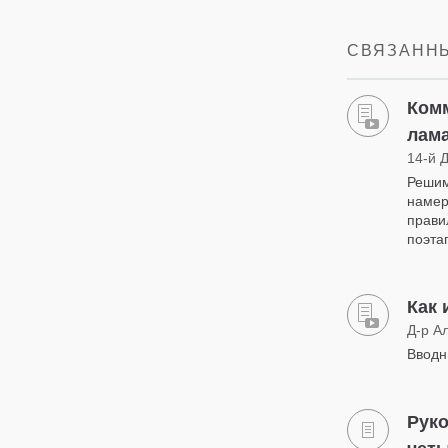
СВЯЗАННЫ
Комм
лам
14-й 
Решим
намер
прави
поэта
Как 
Д-р А
Вводн
Руко