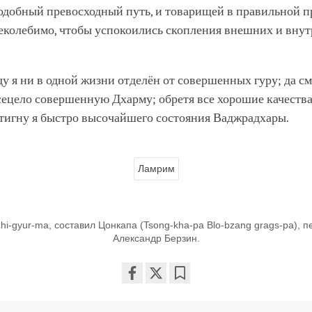
одобный превосходный путь, и товарищей в правильной пр
еколебимо, чтобы успокоились скопления внешних и вну
уду я ни в одной жизни отделён от совершенных гуру; да см
ецело совершенную Дхарму; обретя все хорошие качества
стигну я быстро высочайшего состояния Ваджрадхары.
Ламрим
zhi-gyur-ma, составил Цонкапа (Tsong-kha-pa Blo-bzang grags-pa), п
Александр Берзин.
Share
Bookmark
on