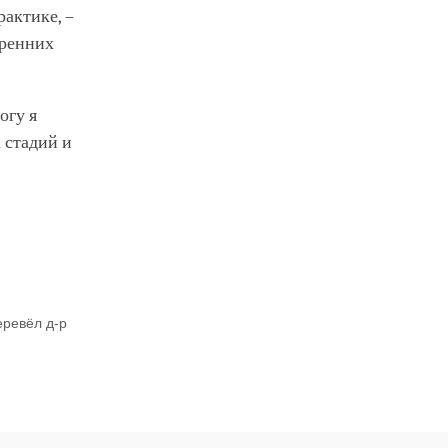
актике, –
тренних
огу я
 стадий и
еревёл д-р