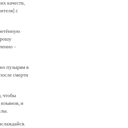
их качеств,
ителя] с
бретённую
прошу
ленно –
бно пузырям в
 после смерти
м, чтобы
 изъянов, и
илы.
аслаждайся.