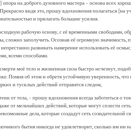
facebook
я] опора на доброго духовного мастера – основа всех хорош
 Прекрасно видя это, прошу вдохновения полагаться [на уч
знательностью и прилагать большие усилия.
осходную рабочую основу, с её временными свободами, о
, сложно заполучить. Осознав её огромную значимость, 
непрестанно развивать намерение использовать её осмыс
ми, всеми способами.
 смерти моё тело и жизненная сила быстро исчезнут, подо
ке. Помня об этом и обретя устойчивую уверенность, что
рких и тусклых действий отправятся следом,
тени от тела, – прошу вдохновения всегда заботиться о то
даже от мельчайших действий, которые могут сплести сеть
евозможные дела, которые создадут сеть созидательной с
вязчивого бытия никогда не удовлетворит, сколько им ни н