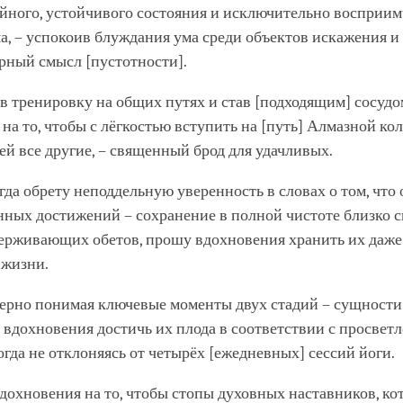
ойного, устойчивого состояния и исключительно восприи
а, – успокоив блуждания ума среди объектов искажения и
рный смысл [пустотности].
в тренировку на общих путях и став [подходящим] сосудо
на то, чтобы с лёгкостью вступить на [путь] Алмазной ко
й все другие, – священный брод для удачливых.
когда обрету неподдельную уверенность в словах о том, что
нных достижений – сохранение в полной чистоте близко
держивающих обетов, прошу вдохновения хранить их даже
 жизни.
верно понимая ключевые моменты двух стадий – сущности
 вдохновения достичь их плода в соответствии с просвет
огда не отклоняясь от четырёх [ежедневных] сессий йоги.
дохновения на то, чтобы стопы духовных наставников, ко