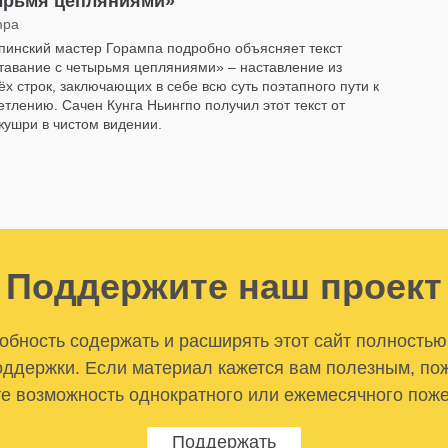
ырьмя цепляниями»
mpa
пинский мастер Горампа подробно объясняет текст
тавание с четырьмя цепляниями» – наставление из
ёх строк, заключающих в себе всю суть поэтапного пути к
етлению. Сачен Кунга Ньингпо получил этот текст от
ушри в чистом видении.
Поддержите наш проект
бность содержать и расширять этот сайт полностью
ддержки. Если материал кажется вам полезным, по
е возможность однократного или ежемесячного пож
Поддержать