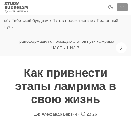
Close
Study
Buddhism
Home
›
Тибетский буддизм
›
Путь к просветлению
›
Поэтапный
путь
Трансформация с помощью этапов пути ламрима
ЧАСТЬ 1 ИЗ 7
Как привнести
этапы ламрима в
свою жизнь
Д-р Александр Берзин
23:26