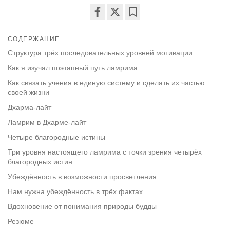
Share
Bookmark
on
СОДЕРЖАНИЕ
facebook
Структура трёх последовательных уровней мотивации
Как я изучал поэтапный путь ламрима
Как связать учения в единую систему и сделать их частью
своей жизни
Дхарма-лайт
Ламрим в Дхарме-лайт
Четыре благородные истины
Три уровня настоящего ламрима с точки зрения четырёх
благородных истин
Убеждённость в возможности просветления
Нам нужна убеждённость в трёх фактах
Вдохновение от понимания природы будды
Резюме