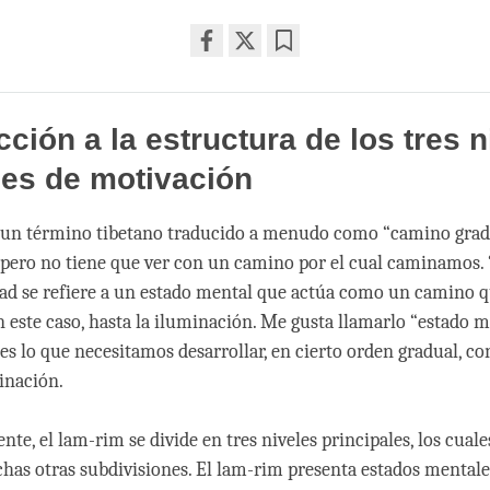
Share
Bookmark
on
facebook
cción a la estructura de los tres n
les de motivación
 un término tibetano traducido a menudo como “camino gradu
 pero no tiene que ver con un camino por el cual caminamos.
dad se refiere a un estado mental que actúa como un camino q
en este caso, hasta la iluminación. Me gusta llamarlo “estado 
y es lo que necesitamos desarrollar, en cierto orden gradual, con
minación.
te, el lam-rim se divide en tres niveles principales, los cuale
has otras subdivisiones. El lam-rim presenta estados mentale