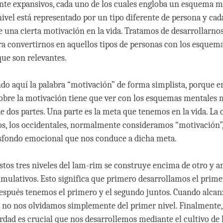
te expansivos, cada uno de los cuales engloba un esquema 
nivel está representado por un tipo diferente de persona y cad
e una cierta motivación en la vida. Tratamos de desarrollarno
ra convertirnos en aquellos tipos de personas con los esquem
ue son relevantes.
do aquí la palabra “motivación” de forma simplista, porque e
sobre la motivación tiene que ver con los esquemas mentales 
 dos partes. Una parte es la meta que tenemos en la vida. La o
os, los occidentales, normalmente consideramos “motivación”,
asfondo emocional que nos conduce a dicha meta.
stos tres niveles del lam-rim se construye encima de otro y an
umulativos. Esto significa que primero desarrollamos el prime
espués tenemos el primero y el segundo juntos. Cuando alca
l no nos olvidamos simplemente del primer nivel. Finalment
erdad es crucial que nos desarrollemos mediante el cultivo de 