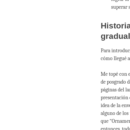
superar 
Histori
gradual
Para introduc
cómo llegué a
Me topé con e
de posgrado d
páginas del l
presentación 
idea de la env
alguno de los 
que “Ornament
entonces, tod