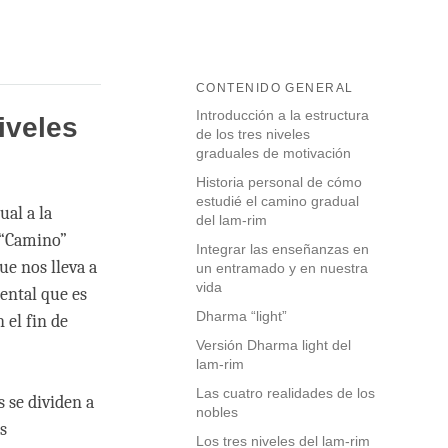
CONTENIDO GENERAL
Introducción a la estructura
iveles
de los tres niveles
graduales de motivación
Historia personal de cómo
estudié el camino gradual
al a la
del lam-rim
 “Camino”
Integrar las enseñanzas en
ue nos lleva a
un entramado y en nuestra
vida
mental que es
Dharma “light”
 el fin de
Versión Dharma light del
lam-rim
Las cuatro realidades de los
s se dividen a
nobles
s
Los tres niveles del lam-rim