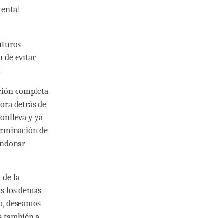
mental
uturos
 de evitar
.
ación completa
ora detrás de
onlleva y ya
terminación de
bandonar
 de la
os los demás
to, deseamos
os también a