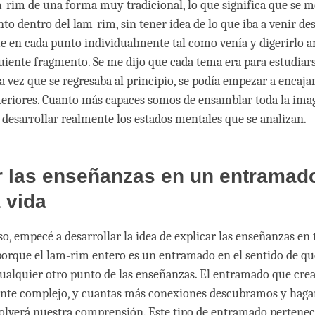
m-rim de una forma muy tradicional, lo que significa que se 
to dentro del lam-rim, sin tener idea de lo que iba a venir de
 en cada punto individualmente tal como venía y digerirlo a
guiente fragmento. Se me dijo que cada tema era para estudiar
a vez que se regresaba al principio, se podía empezar a encaja
teriores. Cuanto más capaces somos de ensamblar toda la ima
a desarrollar realmente los estados mentales que se analizan.
r las enseñanzas en un entramad
 vida
so, empecé a desarrollar la idea de explicar las enseñanzas en
orque el lam-rim entero es un entramado en el sentido de q
ualquier otro punto de las enseñanzas. El entramado que crea 
te complejo, y cuantas más conexiones descubramos y hag
olverá nuestra comprensión. Este tipo de entramado pertenec