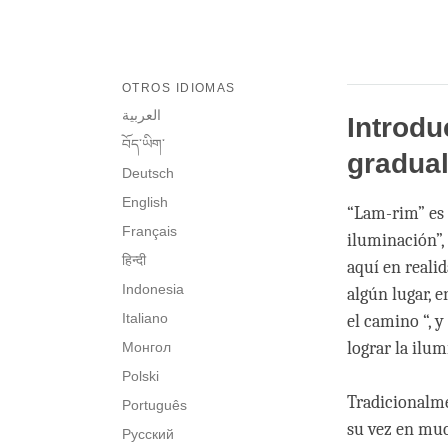
OTROS IDIOMAS
العربية
Introdu
བོད་ཡིག་
gradua
Deutsch
English
“Lam-rim” es
Français
iluminación”,
हिन्दी
aquí en reali
Indonesia
algún lugar, 
Italiano
el camino “, ­
lograr la ilu
Монгол
Polski
Tradicionalmen
Português
su vez en muc
Русский