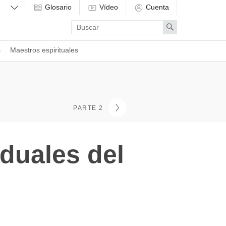
Glosario
Vídeo
Cuenta
Enter
Search
search
term
s
Maestros espirituales
PARTE 2
duales del