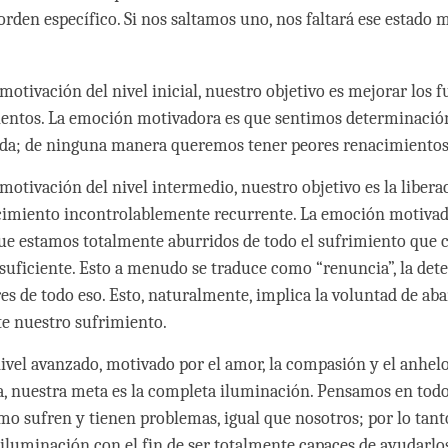
orden específico. Si nos saltamos uno, nos faltará ese estado 
motivación del nivel inicial, nuestro objetivo es mejorar los f
entos. La emoción motivadora es que sentimos determinación
da; de ninguna manera queremos tener peores renacimientos
motivación del nivel intermedio, nuestro objetivo es la liber
cimiento incontrolablemente recurrente. La emoción motivad
que estamos totalmente aburridos de todo el sufrimiento que c
suficiente. Esto a menudo se traduce como “renuncia”, la de
bres de todo eso. Esto, naturalmente, implica la voluntad de a
e nuestro sufrimiento.
ivel avanzado, motivado por el amor, la compasión y el anhelo
a, nuestra meta es la completa iluminación. Pensamos en tod
ómo sufren y tienen problemas, igual que nosotros; por lo tan
a iluminación con el fin de ser totalmente capaces de ayudarl