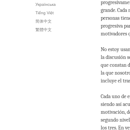
progresivamen
Українська
grande. Cada 
Tiếng Việt
personas tien
简体中文
progresiva pa
繁體中文
motivadores q
No estoy usan
la discusión 
que constan de
la que nosotr
incluye el tr
Cada uno de e
siendo así ac
motivación, d
segundo nive
los tres. En v