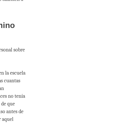
mino
rsonal sobre
n la escuela
as cuantas
an
ces no tenía
s de que
uso antes de
r aquel