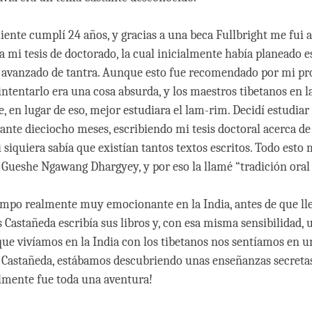
iente cumplí 24 años, y gracias a una beca Fullbright me fui a 
a mi tesis de doctorado, la cual inicialmente había planeado e
avanzado de tantra. Aunque esto fue recomendado por mi pro
intentarlo era una cosa absurda, y los maestros tibetanos en l
, en lugar de eso, mejor estudiara el lam-rim. Decidí estudiar
rante dieciocho meses, escribiendo mi tesis doctoral acerca de
i siquiera sabía que existían tantos textos escritos. Todo esto 
 Gueshe Ngawang Dhargyey, y por eso la llamé “tradición oral 
empo realmente muy emocionante en la India, antes de que lle
os Castañeda escribía sus libros y, con esa misma sensibilidad,
que vivíamos en la India con los tibetanos nos sentíamos en 
 Castañeda, estábamos descubriendo unas enseñanzas secretas,
lmente fue toda una aventura!