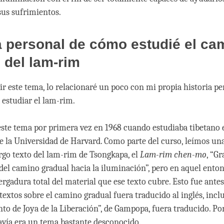
sus sufrimientos.
a personal de cómo estudié el ca
 del lam-rim
ir este tema, lo relacionaré un poco con mi propia historia pe
 estudiar el lam-rim.
ste tema por primera vez en 1968 cuando estudiaba tibetano e
e la Universidad de Harvard. Como parte del curso, leímos un
argo texto del lam-rim de Tsongkapa, el
Lam-rim chen-mo
, “Gr
del camino gradual hacia la iluminación”, pero en aquel enton
ergadura total del material que ese texto cubre. Esto fue ante
textos sobre el camino gradual fuera traducido al inglés, incl
o de Joya de la Liberación”, de Gampopa, fuera traducido. Po
avía era un tema bastante desconocido.