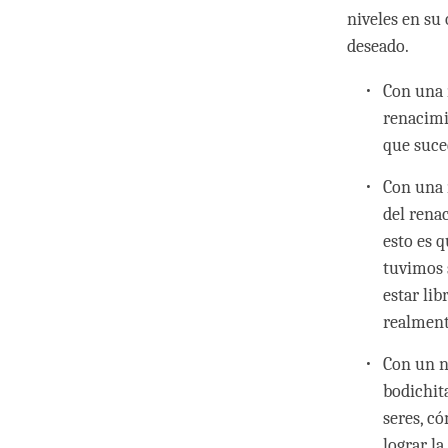
niveles en su 
deseado.
Con una 
renacimi
que suce
Con una 
del rena
esto es 
tuvimos 
estar li
realment
Con un n
bodichit
seres, c
lograr l