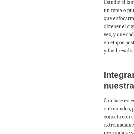
Estudié el la
un tema o pun
que enfocarme
obtener el si
vez, y que cad
en etapas pos
y fácil result
Integra
nuestra
Con base en e
entramados, p
conecta con c
extremadamen
profunda se v