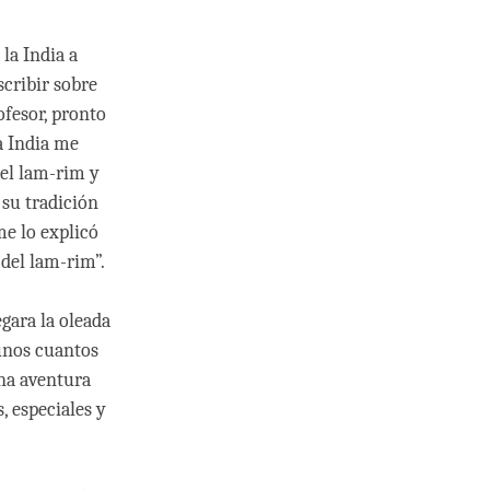
la India a
scribir sobre
fesor, pronto
a India me
 el lam-rim y
 su tradición
me lo explicó
del lam-rim”.
gara la oleada
 unos cuantos
una aventura
 especiales y