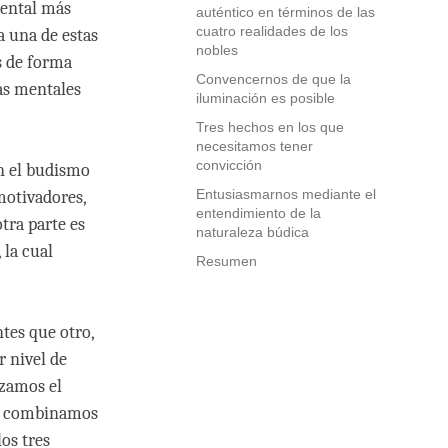
mental más
auténtico en términos de las
cuatro realidades de los
a una de estas
nobles
s de forma
Convencernos de que la
as mentales
iluminación es posible
Tres hechos en los que
necesitamos tener
convicción
n el budismo
Entusiasmarnos mediante el
motivadores,
entendimiento de la
tra parte es
naturaleza búdica
 la cual
Resumen
tes que otro,
r nivel de
nzamos el
e, combinamos
los tres