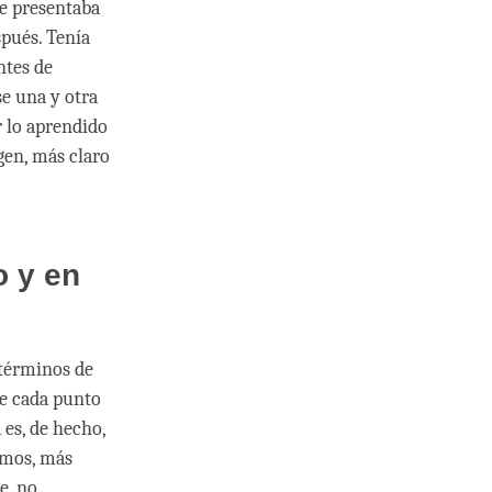
me presentaba
spués. Tenía
ntes de
se una y otra
r lo aprendido
gen, más claro
o y en
 términos de
ue cada punto
es, de hecho,
amos, más
e, no